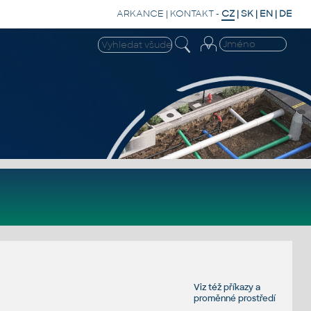
ARKANCE
|
KONTAKT
-
CZ
|
SK
|
EN
|
DE
Viz též
příkazy
a
proměnné prostředí