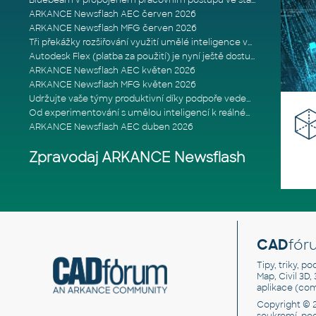
Bluebeam v propojeném pracovním postupu ve stavebnictví: Proč je int
ARKANCE Newsflash AEC červen 2026
ARKANCE Newsflash MFG červen 2026
Tři překážky rozšiřování využití umělé inteligence ve stavebním prům
Autodesk Flex (platba za použití) je nyní ještě dostupnější
ARKANCE Newsflash AEC květen 2026
ARKANCE Newsflash MFG květen 2026
Udržujte vaše týmy produktivní díky podpoře vedené odborníky
Od experimentování s umělou inteligencí k reálnému dopadu na podniká
ARKANCE Newsflash AEC duben 2026
Zpravodaj ARKANCE Newsflash
CAD
fór
Tipy, triky, p
Map, Civil 3D,
aplikace (co
Copyright © 