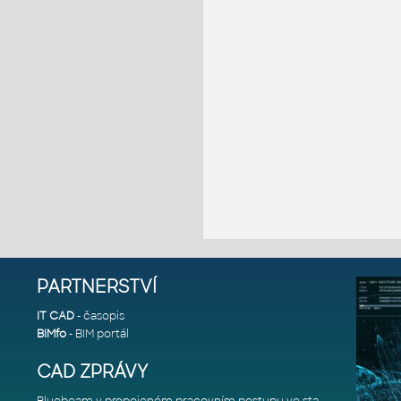
PARTNERSTVÍ
IT CAD
- časopis
BIMfo
- BIM portál
CAD ZPRÁVY