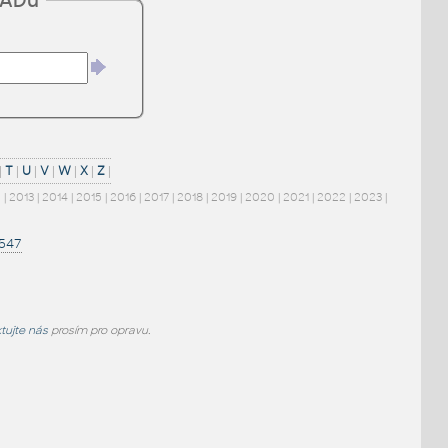
CADu
|
T
|
U
|
V
|
W
|
X
|
Z
|
2
|
2013
|
2014
|
2015
|
2016
|
2017
|
2018
|
2019
|
2020
|
2021
|
2022
|
2023
|
1547
tujte nás
prosím pro opravu.