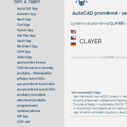
TIPY A TRIKY
AutoCAD tipy
AutoCAD proměnné - s
Inventor tipy
Revit tipy
Systémová proměnná
CLAYER
v
Civil tipy
Fusion tipy
3ds Max tipy
CLAYER
Vault tipy
Be.Smart tipy
CAM tipy
video-tipy
Hodnotu proměnné
CLAYER
zobrazít
zprovoznění licencí
CAD konverze a slovníky
produkty - SP,kódy,klíče
příkazy AutoCADu
sys.proměnné AutoCADu
env.proměnné AutoCADu
Viz
související tipy
:
produkty Autodesk
•
Jak nahradit non-ASCII znaky v ná
ukončené produkty
•
Rychlý přepínač viditelnosti hladi
•
Skryté příkazy v Autodesk DWG T
programování
•
V AutoCAD Architecture mi nefungu
výuková pásma
•
Jak změnit umístění souboru Ae
VIP tipy
CAD wiki