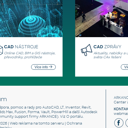
CAD
NÁSTROJE
CAD
ZPRÁVY
Online CAD, BIM a GIS nástroje,
Aktuality, nabídky a 
převodníky, prohlížeče
světa CAx řešení
Více info
Ví
um
ARKANC
Center 
odpora, pomoc a rady pro AutoCAD, LT, Inventor, Revit,
KONTAK
 3ds Max, Fusion, Forma, Vault, PowerMill a další Autodesk
webmast
mmunity support firmy ARKANCE). Viz
O portálu
.
2026 |
Web reklama
na tomto serveru |
Ochrana