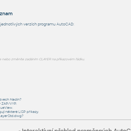
eznam
 jednotlivých verzích programu AutoCAD:
e nebo změníte zadáním CLAYER na příkazovém řádku.
zvech hladin?
ny ZAP/VYP.
rueView.
jí některé LISP příkazy.
cLayerStd.dwg?