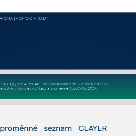
 PODPORA | POMOC A RADY
Z+EN)
. Tipy pro
AutoCAD 2027
, pro
Inventor 2027
a pro
Revit 2027
.
řevodníky
.
Kompletní
příkazy
a
proměnné AutoCADu 2027
.
proměnné - seznam - CLAYER