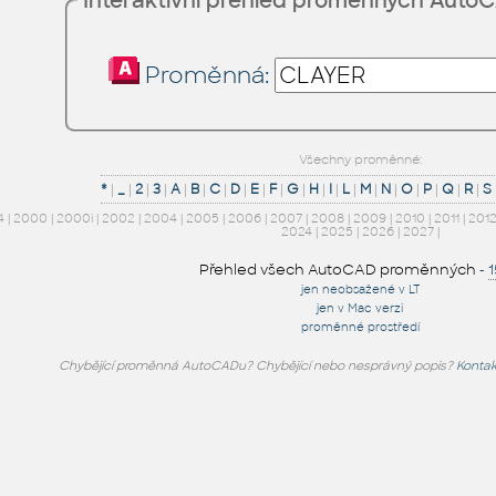
Interaktivní přehled proměnných Auto
Proměnná:
Všechny proměnné:
*
|
_
|
2
|
3
|
A
|
B
|
C
|
D
|
E
|
F
|
G
|
H
|
I
|
L
|
M
|
N
|
O
|
P
|
Q
|
R
|
S
4
|
2000
|
2000i
|
2002
|
2004
|
2005
|
2006
|
2007
|
2008
|
2009
|
2010
|
2011
|
201
2024
|
2025
|
2026
|
2027
|
Přehled všech AutoCAD proměnných
-
jen neobsažené v LT
jen v Mac verzi
proměnné prostředí
Chybějící proměnná AutoCADu? Chybějící nebo nesprávný popis?
Kontak