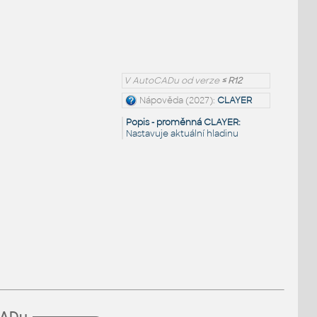
V AutoCADu od verze
≤ R12
Nápověda (2027):
CLAYER
Popis - proměnná CLAYER:
Nastavuje aktuální hladinu