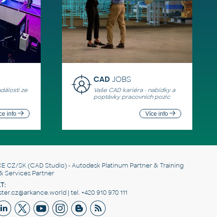
CAD
JOBS
události ze
Vaše CAD kariéra - nabídky a
poptávky pracovních pozic
ce info
Více info
E CZ/SK
(CAD Studio) - Autodesk Platinum Partner & Training
& Services Partner
T:
er.cz@arkance.world | tel. +420 910 970 111