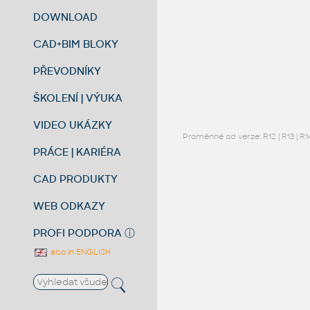
DOWNLOAD
CAD+BIM BLOKY
PŘEVODNÍKY
ŠKOLENÍ | VÝUKA
VIDEO UKÁZKY
Proměnné od verze:
R12
|
R13
|
R1
PRÁCE | KARIÉRA
CAD PRODUKTY
WEB ODKAZY
PROFI PODPORA
ⓘ
also in ENGLISH