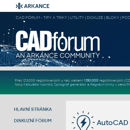
CAD FÓRUM - TIPY A TRIKY | UTILITY | DISKUZE | BLOKY |
Přes 123.000 registrovaných u nás, celkem
1.130.000
registrovaných (C
Nový
Kalkulátor nosníků
,
Spirograf generátor
a
Regresní křivky
v sekci
P
HLAVNÍ STRÁNKA
DISKUZNÍ FÓRUM
AutoCAD 