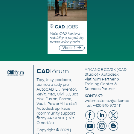
CAD
JOBS
Vaše CAD kariéra -
nabídky a poptávky
pracovních pozic
Více info
CAD
fórum
ARKANCE CZ/SK
(CAD
Studio) - Autodesk
Platinum Partner &
Tipy, triky, podpora,
Training Center &
pomoc a rady pro
Services Partner
AutoCAD, LT, Inventor,
Revit, Map, Civil 3D, 3ds
KONTAKT:
Max, Fusion, Forma,
webmaster.cz@arkance.w
Vault, PowerMill a další
| tel. +420 910 970 111
Autodesk aplikace
(community support
firmy ARKANCE). Viz
O portálu
.
Copyright © 2026 |