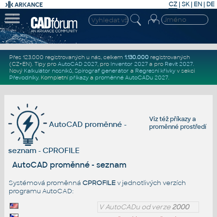
CZ
|
SK
|
EN
|
DE
Přes 123.000 registrovaných u nás, celkem
1.130.000
registrovaných
(CZ+EN)
. Tipy pro
AutoCAD 2027
, pro
Inventor 2027
a pro
Revit 2027
.
Nový
Kalkulátor nosníků
,
Spirograf generátor
a
Regresní křivky
v sekci
Převodníky
.
Kompletní
příkazy
a
proměnné AutoCADu 2027
.
Viz též
příkazy
a
AutoCAD proměnné -
proměnné prostředí
seznam - CPROFILE
AutoCAD proměnné - seznam
Systémová proměnná
CPROFILE
v jednotlivých verzích
programu AutoCAD:
V AutoCADu od verze
2000