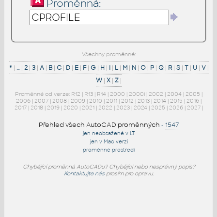
Proměnná:
Všechny proměnné:
*
|
_
|
2
|
3
|
A
|
B
|
C
|
D
|
E
|
F
|
G
|
H
|
I
|
L
|
M
|
N
|
O
|
P
|
Q
|
R
|
S
|
T
|
U
|
V
|
W
|
X
|
Z
|
Proměnné od verze:
R12
|
R13
|
R14
|
2000
|
2000i
|
2002
|
2004
|
2005
|
2006
|
2007
|
2008
|
2009
|
2010
|
2011
|
2012
|
2013
|
2014
|
2015
|
2016
|
2017
|
2018
|
2019
|
2020
|
2021
|
2022
|
2023
|
2024
|
2025
|
2026
|
2027
|
Přehled všech AutoCAD proměnných
-
1547
jen neobsažené v LT
jen v Mac verzi
proměnné prostředí
Chybějící proměnná AutoCADu? Chybějící nebo nesprávný popis?
Kontaktujte nás
prosím pro opravu.