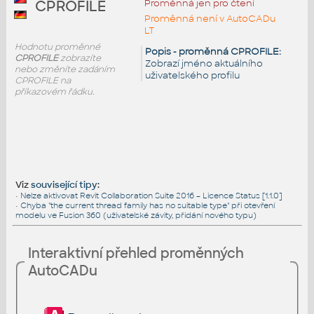
Proměnná jen pro čtení
CPROFILE
Proměnná není v AutoCADu
LT
Hodnotu proměnné
Popis - proměnná CPROFILE:
CPROFILE
zobrazíte
Zobrazí jméno aktuálního
nebo změníte zadáním
uživatelského profilu
CPROFILE na
příkazovém řádku.
Viz
související tipy
:
•
Nelze aktivovat Revit Collaboration Suite 2016 – Licence Status [1.1.0]
•
Chyba "the current thread family has no suitable type" při otevření
modelu ve Fusion 360 (uživatelské závity, přidání nového typu)
Interaktivní přehled proměnných
AutoCADu