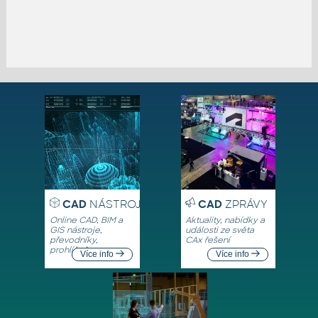
CAD
NÁSTROJE
CAD
ZPRÁVY
Online CAD, BIM a
Aktuality, nabídky a
GIS nástroje,
události ze světa
převodníky,
CAx řešení
prohlížeče
Více info
Více info