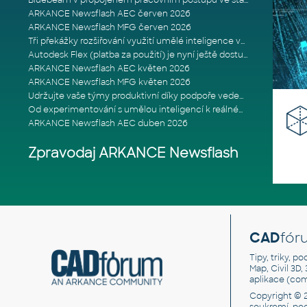
Bluebeam v propojeném pracovním postupu ve stavebnictví: Proč je int
ARKANCE Newsflash AEC červen 2026
ARKANCE Newsflash MFG červen 2026
Tři překážky rozšiřování využití umělé inteligence ve stavebním prům
Autodesk Flex (platba za použití) je nyní ještě dostupnější
ARKANCE Newsflash AEC květen 2026
ARKANCE Newsflash MFG květen 2026
Udržujte vaše týmy produktivní díky podpoře vedené odborníky
Od experimentování s umělou inteligencí k reálnému dopadu na podniká
ARKANCE Newsflash AEC duben 2026
Zpravodaj ARKANCE Newsflash
CAD
fór
Tipy, triky, p
Map, Civil 3D,
aplikace (co
Copyright © 