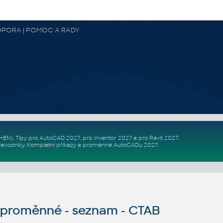
 PODPORA | POMOC A RADY
Z+EN)
. Tipy pro
AutoCAD 2027
, pro
Inventor 2027
a pro
Revit 2027
.
řevodníky
.
Kompletní
příkazy
a
proměnné AutoCADu 2027
.
proměnné - seznam - CTAB