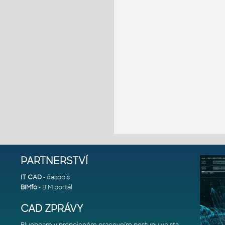
PARTNERSTVÍ
IT CAD
- časopis
BIMfo
- BIM portál
CAD ZPRÁVY