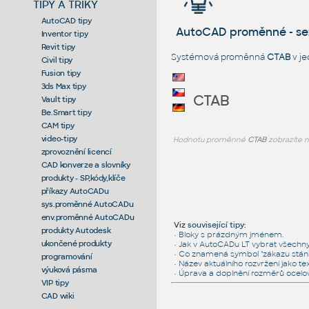
TIPY A TRIKY
AutoCAD tipy
AutoCAD proměnné - s
Inventor tipy
Revit tipy
Systémová proměnná
CTAB
v je
Civil tipy
Fusion tipy
3ds Max tipy
CTAB
Vault tipy
Be.Smart tipy
CAM tipy
video-tipy
Hodnotu proměnné
CTAB
zobrazíte 
zprovoznění licencí
CAD konverze a slovníky
produkty - SP,kódy,klíče
příkazy AutoCADu
sys.proměnné AutoCADu
env.proměnné AutoCADu
Viz
související tipy
:
produkty Autodesk
•
Bloky s prázdným jménem.
ukončené produkty
•
Jak v AutoCADu LT vybrat všechny 
•
Co znamená symbol "zákazu stání"
programování
•
Název aktuálního rozvržení jako te
výuková pásma
•
Úprava a doplnění rozměrů ocelov
VIP tipy
CAD wiki