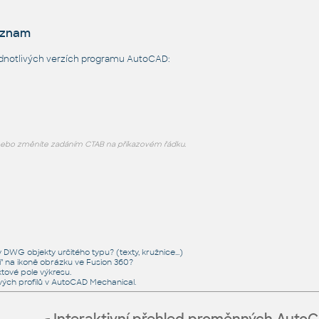
eznam
dnotlivých verzích programu AutoCAD:
nebo změníte zadáním CTAB na příkazovém řádku.
DWG objekty určitého typu? (texty, kružnice...)
 na ikoně obrázku ve Fusion 360?
xtové pole výkresu.
ých profilů v AutoCAD Mechanical.