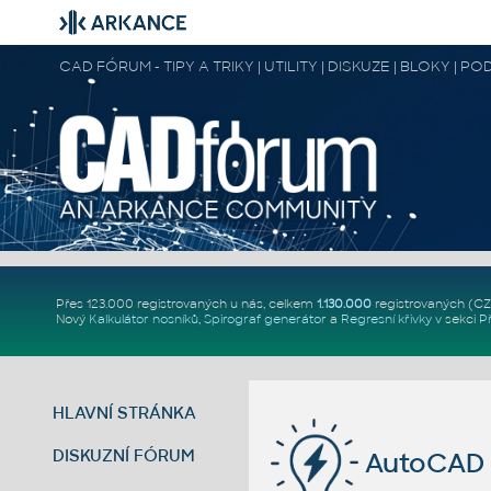
CAD FÓRUM - TIPY A TRIKY | UTILITY | DISKUZE | BLOKY |
Přes 123.000 registrovaných u nás, celkem
1.130.000
registrovaných (C
Nový
Kalkulátor nosníků
,
Spirograf generátor
a
Regresní křivky
v sekci
P
HLAVNÍ STRÁNKA
DISKUZNÍ FÓRUM
AutoCAD 