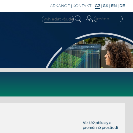
ARKANCE
|
KONTAKT
-
CZ
|
SK
|
EN
|
DE
Viz též
příkazy
a
proměnné prostředí