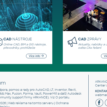
CAD
NÁSTROJE
CAD
ZPRÁVY
Online CAD, BIM a GIS nástroje,
Aktuality, nabídky a 
převodníky, prohlížeče
světa CAx řešení
Více info
Ví
um
ARKANC
Center 
odpora, pomoc a rady pro AutoCAD, LT, Inventor, Revit,
KONTAK
 3ds Max, Fusion, Forma, Vault, PowerMill a další Autodesk
webmast
mmunity support firmy ARKANCE). Viz
O portálu
.
2026 |
Web reklama
na tomto serveru |
Ochrana