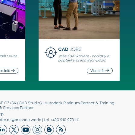
CAD
JOBS
události ze
Vaše CAD kariéra - nabídky a
poptávky pracovních pozic
ce info
Více info
E CZ/SK
(CAD Studio) - Autodesk Platinum Partner & Training
& Services Partner
T:
er.cz@arkance.world | tel. +420 910 970 111