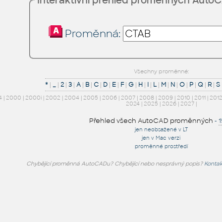
Interaktivní přehled proměnných Auto
Proměnná:
Všechny proměnné:
*
|
_
|
2
|
3
|
A
|
B
|
C
|
D
|
E
|
F
|
G
|
H
|
I
|
L
|
M
|
N
|
O
|
P
|
Q
|
R
|
S
4
|
2000
|
2000i
|
2002
|
2004
|
2005
|
2006
|
2007
|
2008
|
2009
|
2010
|
2011
|
201
2024
|
2025
|
2026
|
2027
|
Přehled všech AutoCAD proměnných
-
jen neobsažené v LT
jen v Mac verzi
proměnné prostředí
Chybějící proměnná AutoCADu? Chybějící nebo nesprávný popis?
Kontak