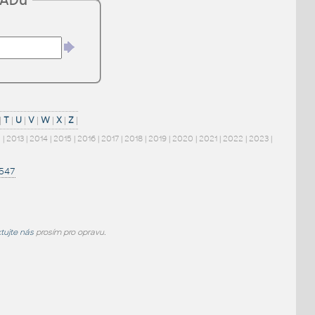
CADu
|
T
|
U
|
V
|
W
|
X
|
Z
|
2
|
2013
|
2014
|
2015
|
2016
|
2017
|
2018
|
2019
|
2020
|
2021
|
2022
|
2023
|
1547
tujte nás
prosím pro opravu.