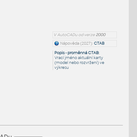
V AutoCADu od verze
2000
Nápověda (2027):
CTAB
Popis - proměnná CTAB:
Vrací jméno aktuální karty
(model nebo rozvržení) ve
výkresu