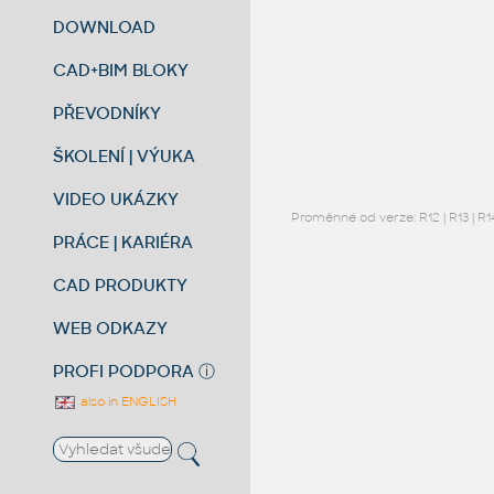
DOWNLOAD
CAD+BIM BLOKY
PŘEVODNÍKY
ŠKOLENÍ | VÝUKA
VIDEO UKÁZKY
Proměnné od verze:
R12
|
R13
|
R1
PRÁCE | KARIÉRA
CAD PRODUKTY
WEB ODKAZY
PROFI PODPORA
ⓘ
also in ENGLISH