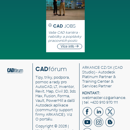
CAD
JOBS
Vaše CAD kariéra -
nabídky a poptávky
pracovních pozic
Více info
CAD
fórum
ARKANCE CZ/SK
(CAD
Studio) - Autodesk
Platinum Partner &
Tipy, triky, podpora,
Training Center &
pomoc a rady pro
Services Partner
AutoCAD, LT, Inventor,
Revit, Map, Civil 3D, 3ds
KONTAKT:
Max, Fusion, Forma,
webmaster.cz@arkance.w
Vault, PowerMill a další
| tel. +420 910 970 111
Autodesk aplikace
(community support
firmy ARKANCE). Viz
O portálu
.
Copyright © 2026 |