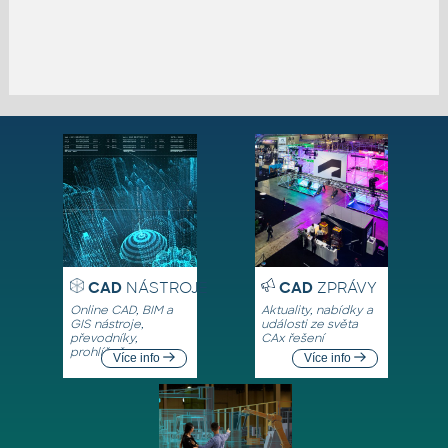
CAD
NÁSTROJE
CAD
ZPRÁVY
Online CAD, BIM a
Aktuality, nabídky a
GIS nástroje,
události ze světa
převodníky,
CAx řešení
prohlížeče
Více info
Více info