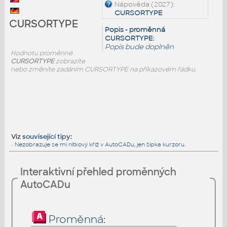
Nápověda (2027):
CURSORTYPE
CURSORTYPE
Popis - proměnná
CURSORTYPE:
Popis bude doplněn
Hodnotu proměnné
CURSORTYPE
zobrazíte
nebo změníte zadáním CURSORTYPE na příkazovém řádku.
Viz
související tipy
:
•
Nezobrazuje se mi nitkový kříž v AutoCADu, jen šipka kurzoru.
Interaktivní přehled proměnných
AutoCADu
Proměnná: