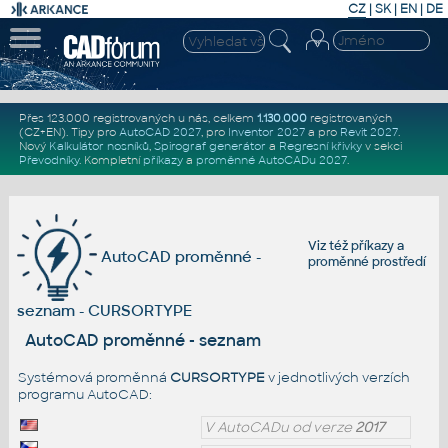
CZ
|
SK
|
EN
|
DE
Přes 123.000 registrovaných u nás, celkem
1.130.000
registrovaných
(CZ+EN)
. Tipy pro
AutoCAD 2027
, pro
Inventor 2027
a pro
Revit 2027
.
Nový
Kalkulátor nosníků
,
Spirograf generátor
a
Regresní křivky
v sekci
Převodníky
.
Kompletní
příkazy
a
proměnné AutoCADu 2027
.
Viz též
příkazy
a
AutoCAD proměnné -
proměnné prostředí
seznam - CURSORTYPE
AutoCAD proměnné - seznam
Systémová proměnná
CURSORTYPE
v jednotlivých verzích
programu AutoCAD:
V AutoCADu od verze
2017