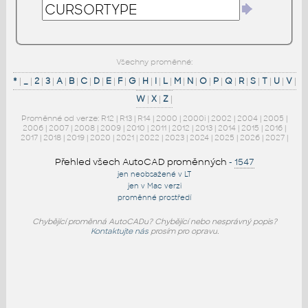
Všechny proměnné:
*
|
_
|
2
|
3
|
A
|
B
|
C
|
D
|
E
|
F
|
G
|
H
|
I
|
L
|
M
|
N
|
O
|
P
|
Q
|
R
|
S
|
T
|
U
|
V
|
W
|
X
|
Z
|
Proměnné od verze:
R12
|
R13
|
R14
|
2000
|
2000i
|
2002
|
2004
|
2005
|
2006
|
2007
|
2008
|
2009
|
2010
|
2011
|
2012
|
2013
|
2014
|
2015
|
2016
|
2017
|
2018
|
2019
|
2020
|
2021
|
2022
|
2023
|
2024
|
2025
|
2026
|
2027
|
Přehled všech AutoCAD proměnných
-
1547
jen neobsažené v LT
jen v Mac verzi
proměnné prostředí
Chybějící proměnná AutoCADu? Chybějící nebo nesprávný popis?
Kontaktujte nás
prosím pro opravu.