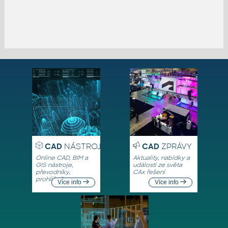
CAD
NÁSTROJE
CAD
ZPRÁVY
Online CAD, BIM a
Aktuality, nabídky a
GIS nástroje,
události ze světa
převodníky,
CAx řešení
prohlížeče
Více info
Více info