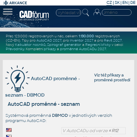
CZ
|
SK
|
EN
|
DE
Přes 123.000 registrovaných u nás, celkem
1.130.000
registrovaných
(CZ+EN)
. Tipy pro
AutoCAD 2027
, pro
Inventor 2027
a pro
Revit 2027
.
Nový
Kalkulátor nosníků
,
Spirograf generátor
a
Regresní křivky
v sekci
Převodníky
.
Kompletní
příkazy
a
proměnné AutoCADu 2027
.
Viz též
příkazy
a
AutoCAD proměnné -
proměnné prostředí
seznam - DBMOD
AutoCAD proměnné - seznam
Systémová proměnná
DBMOD
v jednotlivých verzích
programu AutoCAD:
V AutoCADu od verze
≤ R12