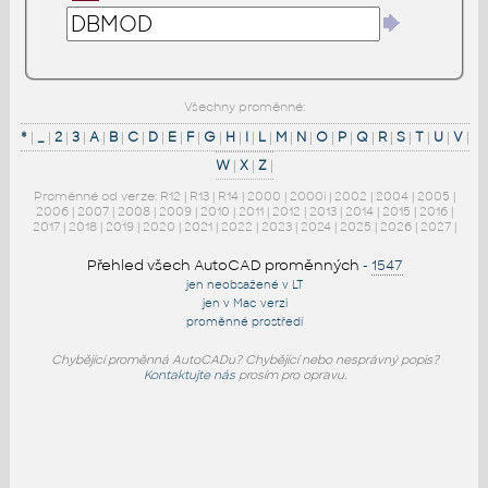
Všechny proměnné:
*
|
_
|
2
|
3
|
A
|
B
|
C
|
D
|
E
|
F
|
G
|
H
|
I
|
L
|
M
|
N
|
O
|
P
|
Q
|
R
|
S
|
T
|
U
|
V
|
W
|
X
|
Z
|
Proměnné od verze:
R12
|
R13
|
R14
|
2000
|
2000i
|
2002
|
2004
|
2005
|
2006
|
2007
|
2008
|
2009
|
2010
|
2011
|
2012
|
2013
|
2014
|
2015
|
2016
|
2017
|
2018
|
2019
|
2020
|
2021
|
2022
|
2023
|
2024
|
2025
|
2026
|
2027
|
Přehled všech AutoCAD proměnných
-
1547
jen neobsažené v LT
jen v Mac verzi
proměnné prostředí
Chybějící proměnná AutoCADu? Chybějící nebo nesprávný popis?
Kontaktujte nás
prosím pro opravu.