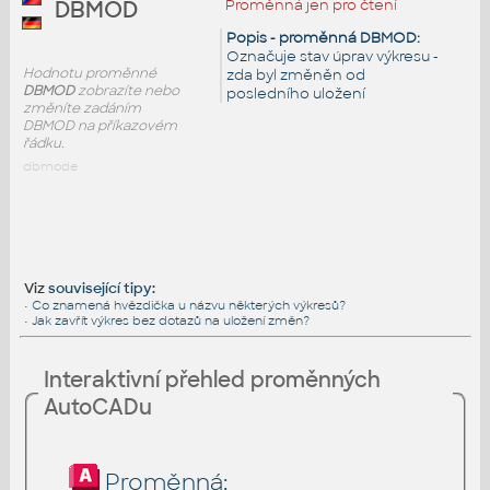
Proměnná jen pro čtení
DBMOD
Popis - proměnná DBMOD:
Označuje stav úprav výkresu -
Hodnotu proměnné
zda byl změněn od
DBMOD
zobrazíte nebo
posledního uložení
změníte zadáním
DBMOD na příkazovém
řádku.
dbmode
Viz
související tipy
:
•
Co znamená hvězdička u názvu některých výkresů?
•
Jak zavřít výkres bez dotazů na uložení změn?
Interaktivní přehled proměnných
AutoCADu
Proměnná: