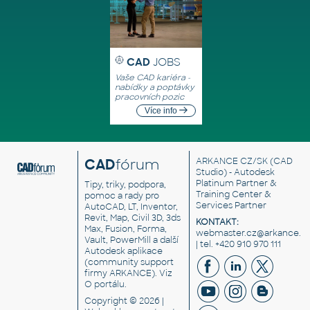
CAD
JOBS
Vaše CAD kariéra -
nabídky a poptávky
pracovních pozic
Více info
CAD
fórum
ARKANCE CZ/SK
(CAD
Studio) - Autodesk
Platinum Partner &
Tipy, triky, podpora,
Training Center &
pomoc a rady pro
Services Partner
AutoCAD, LT, Inventor,
Revit, Map, Civil 3D, 3ds
KONTAKT:
Max, Fusion, Forma,
webmaster.cz@arkance.w
Vault, PowerMill a další
| tel. +420 910 970 111
Autodesk aplikace
(community support
firmy ARKANCE). Viz
O portálu
.
Copyright © 2026 |