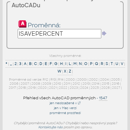
AutoCADu
Proměnná:
Všechny proměnné:
*
|
_
|
2
|
3
|
A
|
B
|
C
|
D
|
E
|
F
|
G
|
H
|
I
|
L
|
M
|
N
|
O
|
P
|
Q
|
R
|
S
|
T
|
U
|
V
|
W
|
X
|
Z
|
Proměnné od verze:
R12
|
R13
|
R14
|
2000
|
2000i
|
2002
|
2004
|
2005
|
2006
|
2007
|
2008
|
2009
|
2010
|
2011
|
2012
|
2013
|
2014
|
2015
|
2016
|
2017
|
2018
|
2019
|
2020
|
2021
|
2022
|
2023
|
2024
|
2025
|
2026
|
2027
|
Přehled všech AutoCAD proměnných
-
1547
jen neobsažené v LT
jen v Mac verzi
proměnné prostředí
Chybějící proměnná AutoCADu? Chybějící nebo nesprávný popis?
Kontaktujte nás
prosím pro opravu.