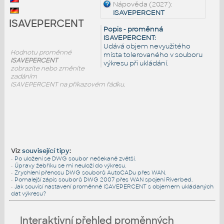
Nápověda (2027):
ISAVEPERCENT
ISAVEPERCENT
Popis - proměnná
ISAVEPERCENT:
Udává objem nevyužitého
Hodnotu proměnné
místa tolerovaného v souboru
ISAVEPERCENT
výkresu při ukládání.
zobrazíte nebo změníte
zadáním
ISAVEPERCENT na příkazovém řádku.
Viz
související tipy
:
•
Po uložení se DWG soubor nečekaně zvětší.
•
Úpravy žebříku se mi neuloží do výkresu.
•
Zrychlení přenosu DWG souborů AutoCADu přes WAN.
•
Pomalejší zápis souborů DWG 2007 přes WAN spojení Riverbed.
•
Jak souvisí nastavení proměnné ISAVEPERCENT s objemem ukládaných
dat výkresu?
Interaktivní přehled proměnných