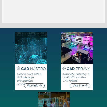
CAD
NÁSTROJE
CAD
ZPRÁVY
Online CAD, BIM a
Aktuality, nabídky a
GIS nástroje,
události ze světa
převodníky,
CAx řešení
prohlížeče
Více info
Více info