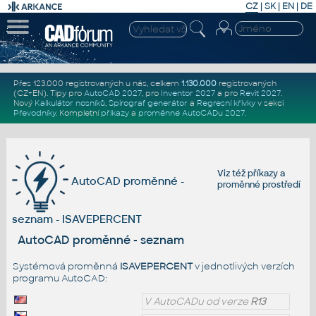
CZ
|
SK
|
EN
|
DE
Přes 123.000 registrovaných u nás, celkem
1.130.000
registrovaných
(CZ+EN)
. Tipy pro
AutoCAD 2027
, pro
Inventor 2027
a pro
Revit 2027
.
Nový
Kalkulátor nosníků
,
Spirograf generátor
a
Regresní křivky
v sekci
Převodníky
.
Kompletní
příkazy
a
proměnné AutoCADu 2027
.
Viz též
příkazy
a
AutoCAD proměnné -
proměnné prostředí
seznam - ISAVEPERCENT
AutoCAD proměnné - seznam
Systémová proměnná
ISAVEPERCENT
v jednotlivých verzích
programu AutoCAD:
V AutoCADu od verze
R13