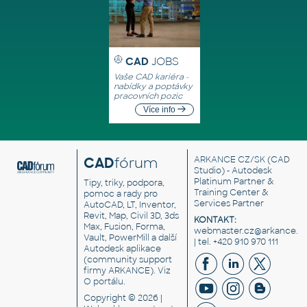
CAD
JOBS
Vaše CAD kariéra -
nabídky a poptávky
pracovních pozic
Více info
CAD
fórum
ARKANCE CZ/SK
(CAD
Studio) - Autodesk
Platinum Partner &
Tipy, triky, podpora,
Training Center &
pomoc a rady pro
Services Partner
AutoCAD, LT, Inventor,
Revit, Map, Civil 3D, 3ds
KONTAKT:
Max, Fusion, Forma,
webmaster.cz@arkance.w
Vault, PowerMill a další
| tel. +420 910 970 111
Autodesk aplikace
(community support
firmy ARKANCE). Viz
O portálu
.
Copyright © 2026 |