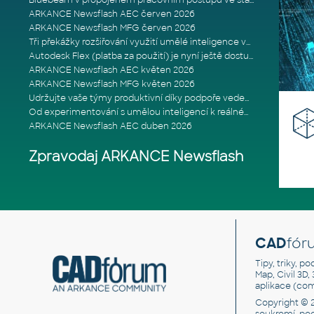
Bluebeam v propojeném pracovním postupu ve stavebnictví: Proč je int
ARKANCE Newsflash AEC červen 2026
ARKANCE Newsflash MFG červen 2026
Tři překážky rozšiřování využití umělé inteligence ve stavebním prům
Autodesk Flex (platba za použití) je nyní ještě dostupnější
ARKANCE Newsflash AEC květen 2026
ARKANCE Newsflash MFG květen 2026
Udržujte vaše týmy produktivní díky podpoře vedené odborníky
Od experimentování s umělou inteligencí k reálnému dopadu na podniká
ARKANCE Newsflash AEC duben 2026
Zpravodaj ARKANCE Newsflash
CAD
fór
Tipy, triky, p
Map, Civil 3D,
aplikace (co
Copyright © 