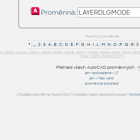
Proměnná:
Všechny proměnné:
*
|
_
|
2
|
3
|
A
|
B
|
C
|
D
|
E
|
F
|
G
|
H
|
I
|
L
|
M
|
N
|
O
|
P
|
Q
|
R
|
S
4
|
2000
|
2000i
|
2002
|
2004
|
2005
|
2006
|
2007
|
2008
|
2009
|
2010
|
2011
|
201
2024
|
2025
|
2026
|
2027
|
Přehled všech AutoCAD proměnných
-
jen neobsažené v LT
jen v Mac verzi
proměnné prostředí
Chybějící proměnná AutoCADu? Chybějící nebo nesprávný popis?
Kontak