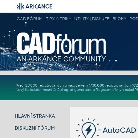
CAD FÓRUM - TIPY A TRIKY | UTILITY | DISKUZE | BLOKY |
Přes 123.000 registrovaných u nás, celkem
1.130.000
registrovaných (C
Nový
Kalkulátor nosníků
,
Spirograf generátor
a
Regresní křivky
v sekci
P
HLAVNÍ STRÁNKA
DISKUZNÍ FÓRUM
AutoCAD 