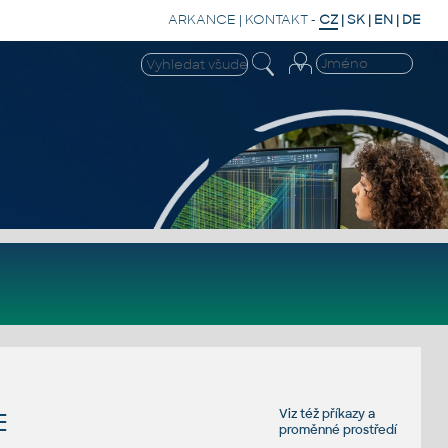
ARKANCE
|
KONTAKT
-
CZ
|
SK
|
EN
|
DE
Viz též
příkazy
a
E
proměnné prostředí