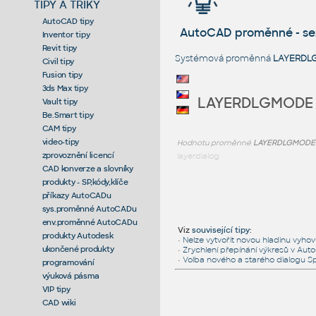
TIPY A TRIKY
AutoCAD tipy
AutoCAD proměnné - s
Inventor tipy
Revit tipy
Systémová proměnná
LAYERDL
Civil tipy
Fusion tipy
3ds Max tipy
LAYERDLGMODE
Vault tipy
Be.Smart tipy
CAM tipy
video-tipy
Hodnotu proměnné
LAYERDLGMODE
zprovoznění licencí
layerdialog
CAD konverze a slovníky
produkty - SP,kódy,klíče
příkazy AutoCADu
sys.proměnné AutoCADu
env.proměnné AutoCADu
Viz
související tipy
:
produkty Autodesk
•
Nelze vytvořit novou hladinu vyhovuj
ukončené produkty
•
Zrychlení přepínání výkresů v Au
•
Volba nového a starého dialogu Sp
programování
výuková pásma
VIP tipy
CAD wiki