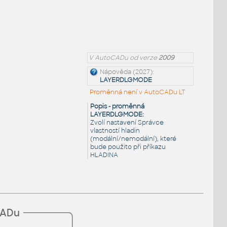
V AutoCADu od verze
2009
Nápověda (2027):
LAYERDLGMODE
Proměnná není v AutoCADu LT
Popis - proměnná
LAYERDLGMODE:
Zvolí nastavení Správce
vlastností hladin
(modální/nemodální), které
bude použito při příkazu
HLADINA
CADu