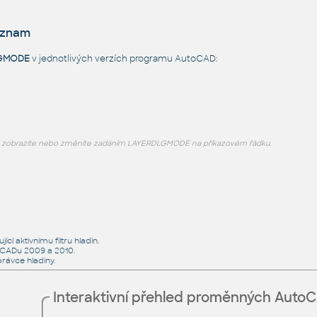
eznam
GMODE
v jednotlivých verzích programu AutoCAD:
zobrazíte nebo změníte zadáním LAYERDLGMODE na příkazovém řádku.
ící aktivnímu filtru hladin.
toCADu 2009 a 2010.
rávce hladiny.
Interaktivní přehled proměnných Auto