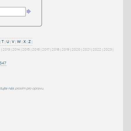
|
T
|
U
|
V
|
W
|
X
|
Z
|
2
|
2013
|
2014
|
2015
|
2016
|
2017
|
2018
|
2019
|
2020
|
2021
|
2022
|
2023
|
1547
tujte nás
prosím pro opravu.