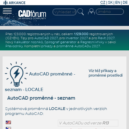
CZ
|
SK
|
EN
|
DE
Přes 123.000 registrovaných u nás, celkem
1.129.000
registrovaných
(CZ+EN)
. Tipy pro
AutoCAD 2027
, pro
Inventor 2027
a pro
Revit 2027
.
Nový
Kalkulátor nosníků
,
Spirograf generátor
a
Regresní křivky
v sekci
Převodníky
.
Kompletní
příkazy
a
proměnné AutoCADu 2027
.
Viz též
příkazy
a
AutoCAD proměnné -
proměnné prostředí
seznam - LOCALE
AutoCAD proměnné - seznam
Systémová proměnná
LOCALE
v jednotlivých verzích
programu AutoCAD:
V AutoCADu od verze
R13