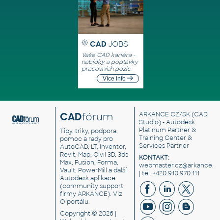
CAD
JOBS
Vaše CAD kariéra -
nabídky a poptávky
pracovních pozic
Více info
CAD
fórum
ARKANCE CZ/SK
(CAD
Studio) - Autodesk
Platinum Partner &
Tipy, triky, podpora,
Training Center &
pomoc a rady pro
Services Partner
AutoCAD, LT, Inventor,
Revit, Map, Civil 3D, 3ds
KONTAKT:
Max, Fusion, Forma,
webmaster.cz@arkance.w
Vault, PowerMill a další
| tel. +420 910 970 111
Autodesk aplikace
(community support
firmy ARKANCE). Viz
O portálu
.
Copyright © 2026 |