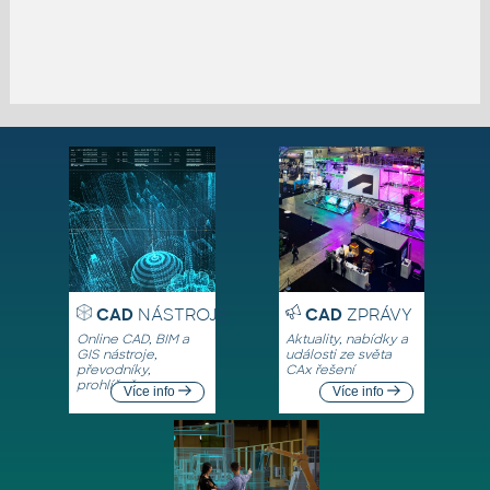
CAD
NÁSTROJE
CAD
ZPRÁVY
Online CAD, BIM a
Aktuality, nabídky a
GIS nástroje,
události ze světa
převodníky,
CAx řešení
prohlížeče
Více info
Více info