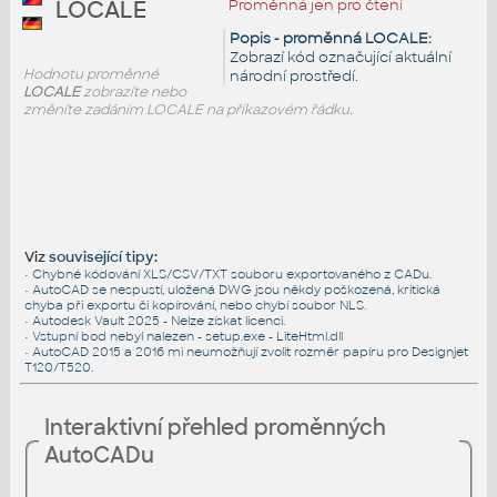
Proměnná jen pro čtení
LOCALE
Popis - proměnná LOCALE:
Zobrazí kód označující aktuální
Hodnotu proměnné
národní prostředí.
LOCALE
zobrazíte nebo
změníte zadáním LOCALE na příkazovém řádku.
Viz
související tipy
:
•
Chybné kódování XLS/CSV/TXT souboru exportovaného z CADu.
•
AutoCAD se nespustí, uložená DWG jsou někdy poškozená, kritická
chyba při exportu či kopírování, nebo chybí soubor NLS.
•
Autodesk Vault 2025 - Nelze získat licenci.
•
Vstupní bod nebyl nalezen - setup.exe - LiteHtml.dll
•
AutoCAD 2015 a 2016 mi neumožňují zvolit rozměr papíru pro Designjet
T120/T520.
Interaktivní přehled proměnných
AutoCADu