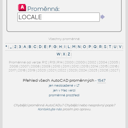
Proměnná:
Všechny proměnné:
*
|
_
|
2
|
3
|
A
|
B
|
C
|
D
|
E
|
F
|
G
|
H
|
I
|
L
|
M
|
N
|
O
|
P
|
Q
|
R
|
S
|
T
|
U
|
V
|
W
|
X
|
Z
|
Proměnné od verze:
R12
|
R13
|
R14
|
2000
|
2000i
|
2002
|
2004
|
2005
|
2006
|
2007
|
2008
|
2009
|
2010
|
2011
|
2012
|
2013
|
2014
|
2015
|
2016
|
2017
|
2018
|
2019
|
2020
|
2021
|
2022
|
2023
|
2024
|
2025
|
2026
|
2027
|
Přehled všech AutoCAD proměnných
-
1547
jen neobsažené v LT
jen v Mac verzi
proměnné prostředí
Chybějící proměnná AutoCADu? Chybějící nebo nesprávný popis?
Kontaktujte nás
prosím pro opravu.