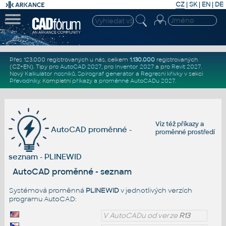
CZ
|
SK
|
EN
|
DE
Přes 123.000 registrovaných u nás, celkem
1.130.000
registrovaných
(CZ+EN)
. Tipy pro
AutoCAD 2027
, pro
Inventor 2027
a pro
Revit 2027
.
Nový
Kalkulátor nosníků
,
Spirograf generátor
a
Regresní křivky
v sekci
Převodníky
.
Kompletní
příkazy
a
proměnné AutoCADu 2027
.
Viz též
příkazy
a
AutoCAD proměnné -
proměnné prostředí
seznam - PLINEWID
AutoCAD proměnné - seznam
Systémová proměnná
PLINEWID
v jednotlivých verzích
programu AutoCAD:
V AutoCADu od verze
R13