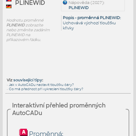
PLINEWID
Nápověda (2027):
PLINEWID
Popis - proměnná PLINEWID:
Hodnotu proměnné
Uchovává výchozí tloušťku
PLINEWID
zobrazíte
křivky
nebo změníte zadáním
PLINEWID na
příkazovém řádku.
Viz
související tipy
:
•
Jak v AutoCADu nastavit tloušťku čáry?
•
Co má přednost při vykreslení tloušťky čáry?
Interaktivní přehled proměnných
AutoCADu
Proměnná: