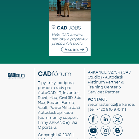
CAD
JOBS
Vaše CAD kariéra -
nabídky a poptávky
pracovních pozic
Více info
CAD
fórum
ARKANCE CZ/SK
(CAD
Studio) - Autodesk
Platinum Partner &
Tipy, triky, podpora,
Training Center &
pomoc a rady pro
Services Partner
AutoCAD, LT, Inventor,
Revit, Map, Civil 3D, 3ds
KONTAKT:
Max, Fusion, Forma,
webmaster.cz@arkance.w
Vault, PowerMill a další
| tel. +420 910 970 111
Autodesk aplikace
(community support
firmy ARKANCE). Viz
O portálu
.
Copyright © 2026 |