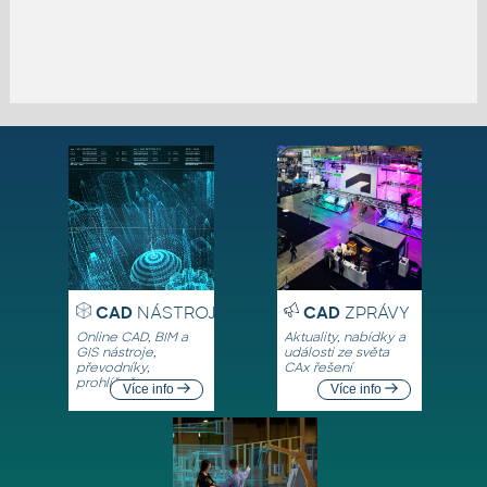
CAD
NÁSTROJE
CAD
ZPRÁVY
Online CAD, BIM a
Aktuality, nabídky a
GIS nástroje,
události ze světa
převodníky,
CAx řešení
prohlížeče
Více info
Více info