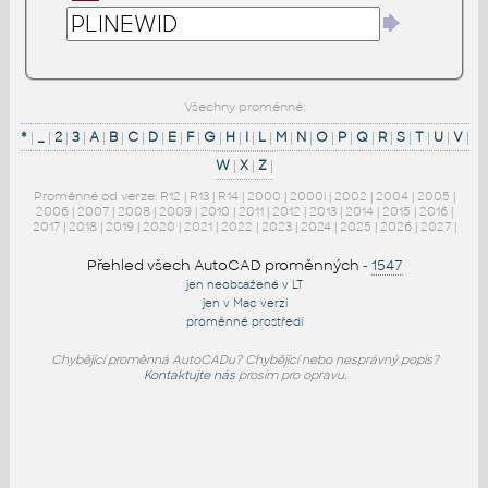
Všechny proměnné:
*
|
_
|
2
|
3
|
A
|
B
|
C
|
D
|
E
|
F
|
G
|
H
|
I
|
L
|
M
|
N
|
O
|
P
|
Q
|
R
|
S
|
T
|
U
|
V
|
W
|
X
|
Z
|
Proměnné od verze:
R12
|
R13
|
R14
|
2000
|
2000i
|
2002
|
2004
|
2005
|
2006
|
2007
|
2008
|
2009
|
2010
|
2011
|
2012
|
2013
|
2014
|
2015
|
2016
|
2017
|
2018
|
2019
|
2020
|
2021
|
2022
|
2023
|
2024
|
2025
|
2026
|
2027
|
Přehled všech AutoCAD proměnných
-
1547
jen neobsažené v LT
jen v Mac verzi
proměnné prostředí
Chybějící proměnná AutoCADu? Chybějící nebo nesprávný popis?
Kontaktujte nás
prosím pro opravu.