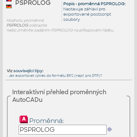
PSPROLOG
Popis - proměnná PSPROLOG:
Nastavuje záhlaví pro
exportované postscript
soubory
Hodnotu proměnné
PSPROLOG
zobrazíte
nebo změníte zadáním PSPROLOG na příkazovém řádku.
Viz
související tipy
:
•
Jak exportovat výkres do formátu EPS (např. pro DTP)?
Interaktivní přehled proměnných
AutoCADu
Proměnná: