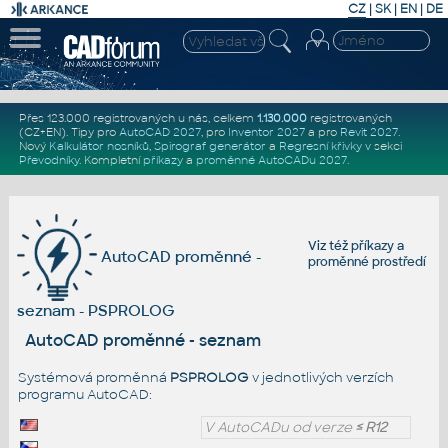
CZ
|
SK
|
EN
|
DE
Přes 123.000 registrovaných u nás, celkem
1.130.000
registrovaných
(CZ+EN)
. Tipy pro
AutoCAD 2027
, pro
Inventor 2027
a pro
Revit 2027
.
Nový
Kalkulátor nosníků
,
Spirograf generátor
a
Regresní křivky
v sekci
Převodníky
.
Kompletní
příkazy
a
proměnné AutoCADu 2027
.
Viz též
příkazy
a
AutoCAD proměnné -
proměnné prostředí
seznam - PSPROLOG
AutoCAD proměnné - seznam
Systémová proměnná
PSPROLOG
v jednotlivých verzích
programu AutoCAD:
V AutoCADu od verze
≤ R12