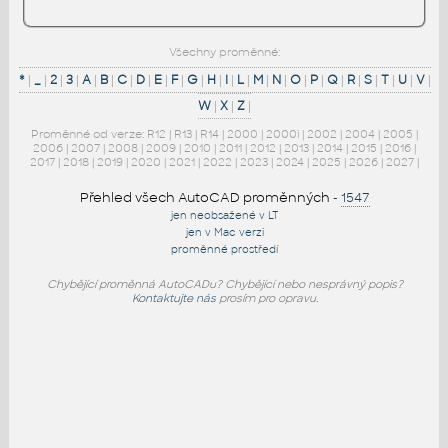
Všechny proměnné:
*
|
_
|
2
|
3
|
A
|
B
|
C
|
D
|
E
|
F
|
G
|
H
|
I
|
L
|
M
|
N
|
O
|
P
|
Q
|
R
|
S
|
T
|
U
|
V
|
W
|
X
|
Z
|
Proměnné od verze:
R12
|
R13
|
R14
|
2000
|
2000i
|
2002
|
2004
|
2005
|
2006
|
2007
|
2008
|
2009
|
2010
|
2011
|
2012
|
2013
|
2014
|
2015
|
2016
|
2017
|
2018
|
2019
|
2020
|
2021
|
2022
|
2023
|
2024
|
2025
|
2026
|
2027
|
Přehled všech AutoCAD proměnných
-
1547
jen neobsažené v LT
jen v Mac verzi
proměnné prostředí
Chybějící proměnná AutoCADu? Chybějící nebo nesprávný popis?
Kontaktujte nás
prosím pro opravu.