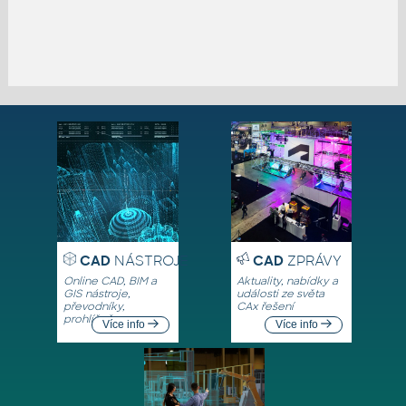
CAD
NÁSTROJE
CAD
ZPRÁVY
Online CAD, BIM a
Aktuality, nabídky a
GIS nástroje,
události ze světa
převodníky,
CAx řešení
prohlížeče
Více info
Více info