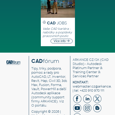
CAD
JOBS
Vaše CAD kariéra -
nabídky a poptávky
pracovních pozic
Více info
CAD
fórum
ARKANCE CZ/SK
(CAD
Studio) - Autodesk
Platinum Partner &
Tipy, triky, podpora,
Training Center &
pomoc a rady pro
Services Partner
AutoCAD, LT, Inventor,
Revit, Map, Civil 3D, 3ds
KONTAKT:
Max, Fusion, Forma,
webmaster.cz@arkance.w
Vault, PowerMill a další
| tel. +420 910 970 111
Autodesk aplikace
(community support
firmy ARKANCE). Viz
O portálu
.
Copyright © 2026 |