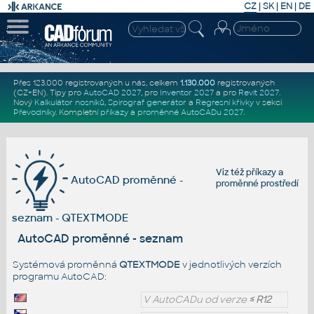
CZ
|
SK
|
EN
|
DE
Přes 123.000 registrovaných u nás, celkem
1.130.000
registrovaných
(CZ+EN)
. Tipy pro
AutoCAD 2027
, pro
Inventor 2027
a pro
Revit 2027
.
Nový
Kalkulátor nosníků
,
Spirograf generátor
a
Regresní křivky
v sekci
Převodníky
.
Kompletní
příkazy
a
proměnné AutoCADu 2027
.
Viz též
příkazy
a
AutoCAD proměnné -
proměnné prostředí
seznam - QTEXTMODE
AutoCAD proměnné - seznam
Systémová proměnná
QTEXTMODE
v jednotlivých verzích
programu AutoCAD:
V AutoCADu od verze
≤ R12