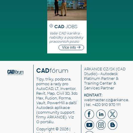
CAD
JOBS
Vaše CAD kariéra -
nabídky a poptávky
pracovních pozic
Více info
CAD
fórum
ARKANCE CZ/SK
(CAD
Studio) - Autodesk
Platinum Partner &
Tipy, triky, podpora,
Training Center &
pomoc a rady pro
Services Partner
AutoCAD, LT, Inventor,
Revit, Map, Civil 3D, 3ds
KONTAKT:
Max, Fusion, Forma,
webmaster.cz@arkance.w
Vault, PowerMill a další
| tel. +420 910 970 111
Autodesk aplikace
(community support
firmy ARKANCE). Viz
O portálu
.
Copyright © 2026 |