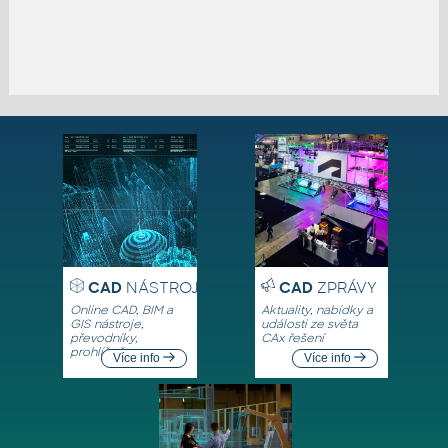
CAD
NÁSTROJE
CAD
ZPRÁVY
Online CAD, BIM a
Aktuality, nabídky a
GIS nástroje,
události ze světa
převodníky,
CAx řešení
prohlížeče
Více info
Více info