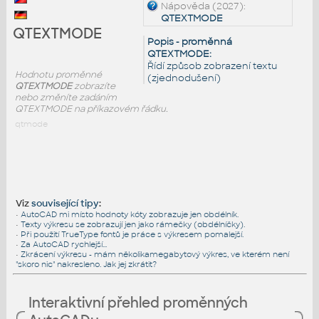
Nápověda (2027):
QTEXTMODE
QTEXTMODE
Popis - proměnná
QTEXTMODE:
Řídí způsob zobrazení textu
Hodnotu proměnné
(zjednodušení)
QTEXTMODE
zobrazíte
nebo změníte zadáním
QTEXTMODE na příkazovém řádku.
qtmode
Viz
související tipy
:
•
AutoCAD mi místo hodnoty kóty zobrazuje jen obdélník.
•
Texty výkresu se zobrazují jen jako rámečky (obdélníčky).
•
Při použití TrueType fontů je práce s výkresem pomalejší.
•
Za AutoCAD rychlejší...
•
Zkrácení výkresu - mám několikamegabytový výkres, ve kterém není
"skoro nic" nakresleno. Jak jej zkrátit?
Interaktivní přehled proměnných