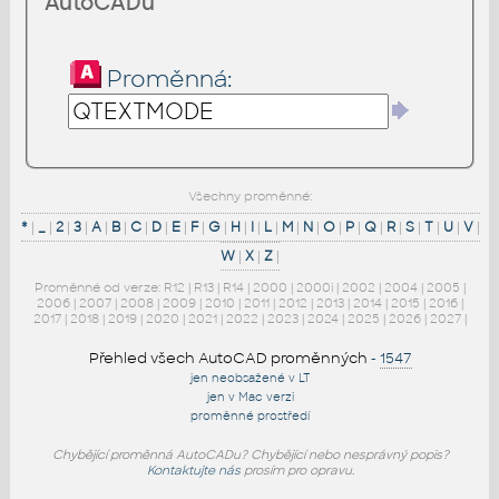
AutoCADu
Proměnná:
Všechny proměnné:
*
|
_
|
2
|
3
|
A
|
B
|
C
|
D
|
E
|
F
|
G
|
H
|
I
|
L
|
M
|
N
|
O
|
P
|
Q
|
R
|
S
|
T
|
U
|
V
|
W
|
X
|
Z
|
Proměnné od verze:
R12
|
R13
|
R14
|
2000
|
2000i
|
2002
|
2004
|
2005
|
2006
|
2007
|
2008
|
2009
|
2010
|
2011
|
2012
|
2013
|
2014
|
2015
|
2016
|
2017
|
2018
|
2019
|
2020
|
2021
|
2022
|
2023
|
2024
|
2025
|
2026
|
2027
|
Přehled všech AutoCAD proměnných
-
1547
jen neobsažené v LT
jen v Mac verzi
proměnné prostředí
Chybějící proměnná AutoCADu? Chybějící nebo nesprávný popis?
Kontaktujte nás
prosím pro opravu.