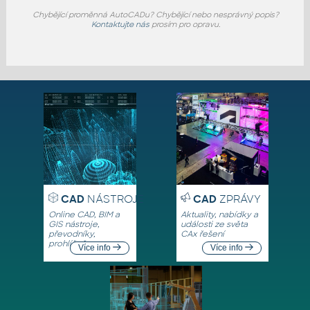
Chybějící proměnná AutoCADu? Chybějící nebo nesprávný popis?
Kontaktujte nás
prosím pro opravu.
CAD
NÁSTROJE
CAD
ZPRÁVY
Online CAD, BIM a
Aktuality, nabídky a
GIS nástroje,
události ze světa
převodníky,
CAx řešení
prohlížeče
Více info
Více info