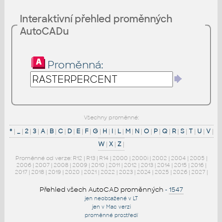
Interaktivní přehled proměnných
AutoCADu
Proměnná:
Všechny proměnné:
*
|
_
|
2
|
3
|
A
|
B
|
C
|
D
|
E
|
F
|
G
|
H
|
I
|
L
|
M
|
N
|
O
|
P
|
Q
|
R
|
S
|
T
|
U
|
V
|
W
|
X
|
Z
|
Proměnné od verze:
R12
|
R13
|
R14
|
2000
|
2000i
|
2002
|
2004
|
2005
|
2006
|
2007
|
2008
|
2009
|
2010
|
2011
|
2012
|
2013
|
2014
|
2015
|
2016
|
2017
|
2018
|
2019
|
2020
|
2021
|
2022
|
2023
|
2024
|
2025
|
2026
|
2027
|
Přehled všech AutoCAD proměnných
-
1547
jen neobsažené v LT
jen v Mac verzi
proměnné prostředí