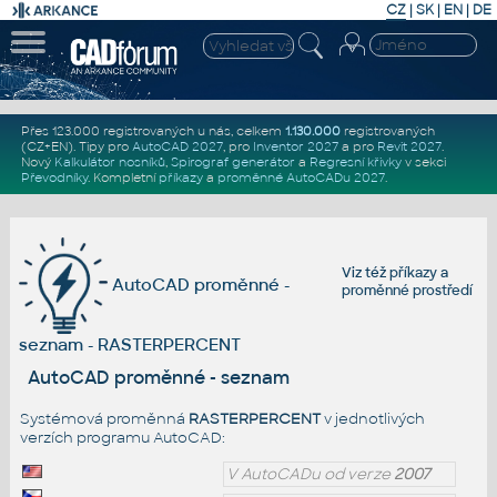
CZ
|
SK
|
EN
|
DE
Přes 123.000 registrovaných u nás, celkem
1.130.000
registrovaných
(CZ+EN)
. Tipy pro
AutoCAD 2027
, pro
Inventor 2027
a pro
Revit 2027
.
Nový
Kalkulátor nosníků
,
Spirograf generátor
a
Regresní křivky
v sekci
Převodníky
.
Kompletní
příkazy
a
proměnné AutoCADu 2027
.
Viz též
příkazy
a
AutoCAD proměnné -
proměnné prostředí
seznam - RASTERPERCENT
AutoCAD proměnné - seznam
Systémová proměnná
RASTERPERCENT
v jednotlivých
verzích programu AutoCAD:
V AutoCADu od verze
2007