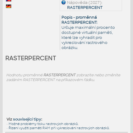
Nápověda (2027):
RASTERPERCENT
Popis - proměnná
RASTERPERCENT:
Určuje maximální procento
dostupné virtuální paměti,
které lze vyhradit pro
vykreslování rastrového
obrázku.
RASTERPERCENT
Hodnotu proměnné
RASTERPERCENT
zobrazíte nebo změníte
zadáním RASTERPERCENT na příkazovém řádku.
Viz
související tipy
:
•
Možné problémy tisku rastrových obrázků.
•
Řízení využití paměti RAM při vykreslování rastrových obrázků.