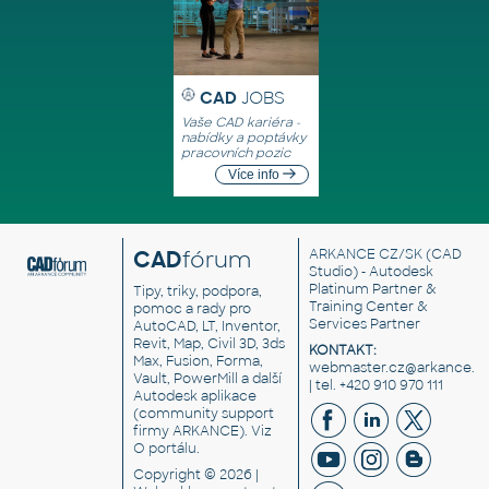
CAD
JOBS
Vaše CAD kariéra -
nabídky a poptávky
pracovních pozic
Více info
CAD
fórum
ARKANCE CZ/SK
(CAD
Studio) - Autodesk
Platinum Partner &
Tipy, triky, podpora,
Training Center &
pomoc a rady pro
Services Partner
AutoCAD, LT, Inventor,
Revit, Map, Civil 3D, 3ds
KONTAKT:
Max, Fusion, Forma,
webmaster.cz@arkance.w
Vault, PowerMill a další
| tel. +420 910 970 111
Autodesk aplikace
(community support
firmy ARKANCE). Viz
O portálu
.
Copyright © 2026 |