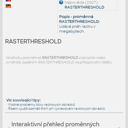
Nápověda (2027):
RASTERTHRESHOLD
Popis - proměnná
RASTERTHRESHOLD:
Udává práh rastru v
megabytech.
RASTERTHRESHOLD
Hodnotu proměnné
RASTERTHRESHOLD
zobrazíte nebo
změníte zadáním RASTERTHRESHOLD na příkazovém řádku.
Viz
související tipy
:
•
Možné problémy tisku rastrových obrázků.
•
Řízení využití paměti RAM při vykreslování rastrových obrázků.
Interaktivní přehled proměnných