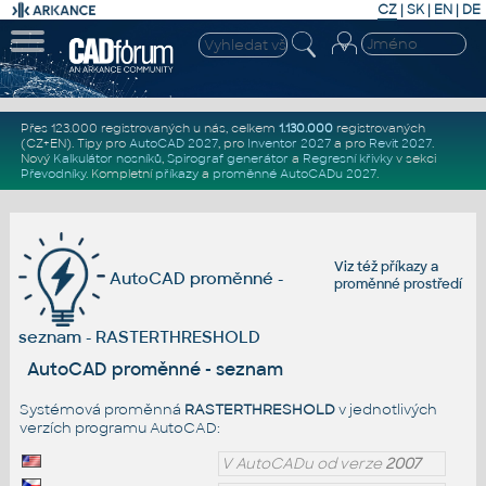
CZ
|
SK
|
EN
|
DE
Přes 123.000 registrovaných u nás, celkem
1.130.000
registrovaných
(CZ+EN)
. Tipy pro
AutoCAD 2027
, pro
Inventor 2027
a pro
Revit 2027
.
Nový
Kalkulátor nosníků
,
Spirograf generátor
a
Regresní křivky
v sekci
Převodníky
.
Kompletní
příkazy
a
proměnné AutoCADu 2027
.
Viz též
příkazy
a
AutoCAD proměnné -
proměnné prostředí
seznam - RASTERTHRESHOLD
AutoCAD proměnné - seznam
Systémová proměnná
RASTERTHRESHOLD
v jednotlivých
verzích programu AutoCAD:
V AutoCADu od verze
2007