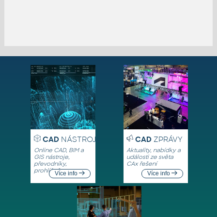
CAD
NÁSTROJE
CAD
ZPRÁVY
Online CAD, BIM a
Aktuality, nabídky a
GIS nástroje,
události ze světa
převodníky,
CAx řešení
prohlížeče
Více info
Více info