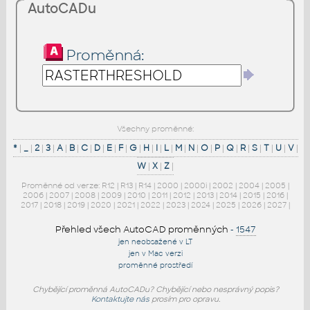
AutoCADu
Proměnná:
Všechny proměnné:
*
|
_
|
2
|
3
|
A
|
B
|
C
|
D
|
E
|
F
|
G
|
H
|
I
|
L
|
M
|
N
|
O
|
P
|
Q
|
R
|
S
|
T
|
U
|
V
|
W
|
X
|
Z
|
Proměnné od verze:
R12
|
R13
|
R14
|
2000
|
2000i
|
2002
|
2004
|
2005
|
2006
|
2007
|
2008
|
2009
|
2010
|
2011
|
2012
|
2013
|
2014
|
2015
|
2016
|
2017
|
2018
|
2019
|
2020
|
2021
|
2022
|
2023
|
2024
|
2025
|
2026
|
2027
|
Přehled všech AutoCAD proměnných
-
1547
jen neobsažené v LT
jen v Mac verzi
proměnné prostředí
Chybějící proměnná AutoCADu? Chybějící nebo nesprávný popis?
Kontaktujte nás
prosím pro opravu.