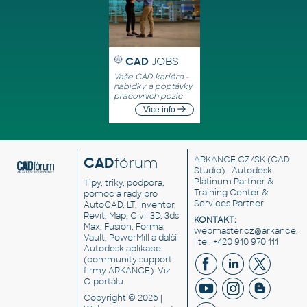
CAD
JOBS
Vaše CAD kariéra -
nabídky a poptávky
pracovních pozic
Více info
CAD
fórum
ARKANCE CZ/SK
(CAD
Studio) - Autodesk
Platinum Partner &
Tipy, triky, podpora,
Training Center &
pomoc a rady pro
Services Partner
AutoCAD, LT, Inventor,
Revit, Map, Civil 3D, 3ds
KONTAKT:
Max, Fusion, Forma,
webmaster.cz@arkance.w
Vault, PowerMill a další
| tel. +420 910 970 111
Autodesk aplikace
(community support
firmy ARKANCE). Viz
O portálu
.
Copyright © 2026 |