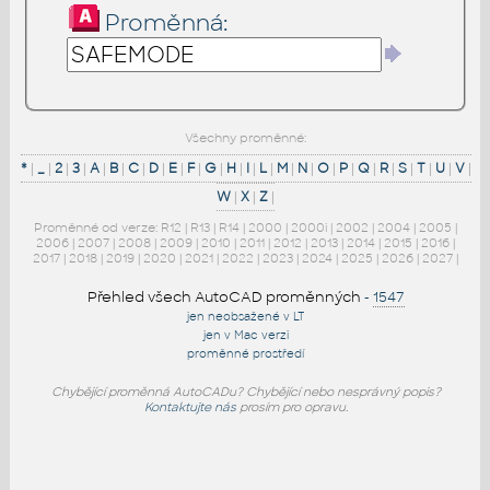
Proměnná:
Všechny proměnné:
*
|
_
|
2
|
3
|
A
|
B
|
C
|
D
|
E
|
F
|
G
|
H
|
I
|
L
|
M
|
N
|
O
|
P
|
Q
|
R
|
S
|
T
|
U
|
V
|
W
|
X
|
Z
|
Proměnné od verze:
R12
|
R13
|
R14
|
2000
|
2000i
|
2002
|
2004
|
2005
|
2006
|
2007
|
2008
|
2009
|
2010
|
2011
|
2012
|
2013
|
2014
|
2015
|
2016
|
2017
|
2018
|
2019
|
2020
|
2021
|
2022
|
2023
|
2024
|
2025
|
2026
|
2027
|
Přehled všech AutoCAD proměnných
-
1547
jen neobsažené v LT
jen v Mac verzi
proměnné prostředí
Chybějící proměnná AutoCADu? Chybějící nebo nesprávný popis?
Kontaktujte nás
prosím pro opravu.