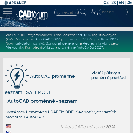
CZ
|
SK
|
EN
|
DE
Přes 123.000 registrovaných u nás, celkem
1.130.000
registrovaných
(CZ+EN)
. Tipy pro
AutoCAD 2027
, pro
Inventor 2027
a pro
Revit 2027
.
Nový
Kalkulátor nosníků
,
Spirograf generátor
a
Regresní křivky
v sekci
Převodníky
.
Kompletní
příkazy
a
proměnné AutoCADu 2027
.
Viz též
příkazy
a
AutoCAD proměnné -
proměnné prostředí
seznam - SAFEMODE
AutoCAD proměnné - seznam
Systémová proměnná
SAFEMODE
v jednotlivých verzích
programu AutoCAD:
V AutoCADu od verze
2014