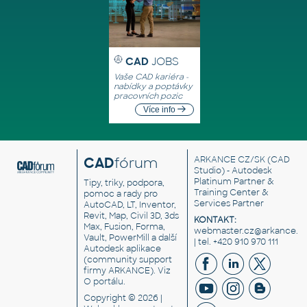
CAD
JOBS
Vaše CAD kariéra -
nabídky a poptávky
pracovních pozic
Více info
CAD
fórum
ARKANCE CZ/SK
(CAD
Studio) - Autodesk
Platinum Partner &
Tipy, triky, podpora,
Training Center &
pomoc a rady pro
Services Partner
AutoCAD, LT, Inventor,
Revit, Map, Civil 3D, 3ds
KONTAKT:
Max, Fusion, Forma,
webmaster.cz@arkance.w
Vault, PowerMill a další
| tel. +420 910 970 111
Autodesk aplikace
(community support
firmy ARKANCE). Viz
O portálu
.
Copyright © 2026 |