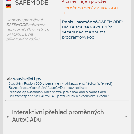
Proměnná jen pro čtení
SAFEMODE
Proměnná není v AutoCADu
LT
Hodnotu proměnné
Popis - proměnná SAFEMODE:
SAFEMODE
zobrazíte
Určuje zda lze v aktuálním
nebo změníte zadáním
sezení načíst a spustit
SAFEMODE na
programový kód
příkazovém řádku.
Viz
související tipy
:
•
Spuštění Fusion 360 s parametry příkazového řádku (přehled)
•
Bezpečnostní spuštění AutoCADu - bez aplikací.
•
Přehled spouštěcích parametrů pro acad.exe a acadlt.exe
•
Jak zabezpečit váš AutoCAD proti virům a škodlivému kódu?
Interaktivní přehled proměnných
AutoCADu