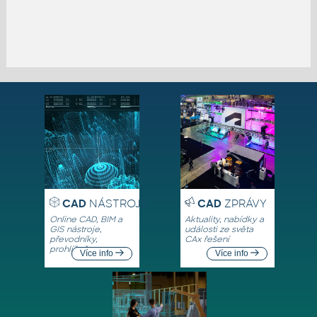
CAD
NÁSTROJE
CAD
ZPRÁVY
Online CAD, BIM a
Aktuality, nabídky a
GIS nástroje,
události ze světa
převodníky,
CAx řešení
prohlížeče
Více info
Více info