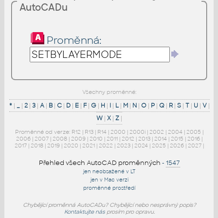
AutoCADu
Proměnná:
Všechny proměnné:
*
|
_
|
2
|
3
|
A
|
B
|
C
|
D
|
E
|
F
|
G
|
H
|
I
|
L
|
M
|
N
|
O
|
P
|
Q
|
R
|
S
|
T
|
U
|
V
|
W
|
X
|
Z
|
Proměnné od verze:
R12
|
R13
|
R14
|
2000
|
2000i
|
2002
|
2004
|
2005
|
2006
|
2007
|
2008
|
2009
|
2010
|
2011
|
2012
|
2013
|
2014
|
2015
|
2016
|
2017
|
2018
|
2019
|
2020
|
2021
|
2022
|
2023
|
2024
|
2025
|
2026
|
2027
|
Přehled všech AutoCAD proměnných
-
1547
jen neobsažené v LT
jen v Mac verzi
proměnné prostředí
Chybějící proměnná AutoCADu? Chybějící nebo nesprávný popis?
Kontaktujte nás
prosím pro opravu.