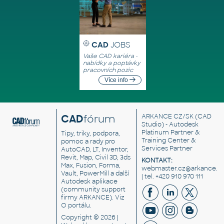
CAD
JOBS
Vaše CAD kariéra -
nabídky a poptávky
pracovních pozic
Více info
CAD
fórum
ARKANCE CZ/SK
(CAD
Studio) - Autodesk
Platinum Partner &
Tipy, triky, podpora,
Training Center &
pomoc a rady pro
Services Partner
AutoCAD, LT, Inventor,
Revit, Map, Civil 3D, 3ds
KONTAKT:
Max, Fusion, Forma,
webmaster.cz@arkance.w
Vault, PowerMill a další
| tel. +420 910 970 111
Autodesk aplikace
(community support
firmy ARKANCE). Viz
O portálu
.
Copyright © 2026 |