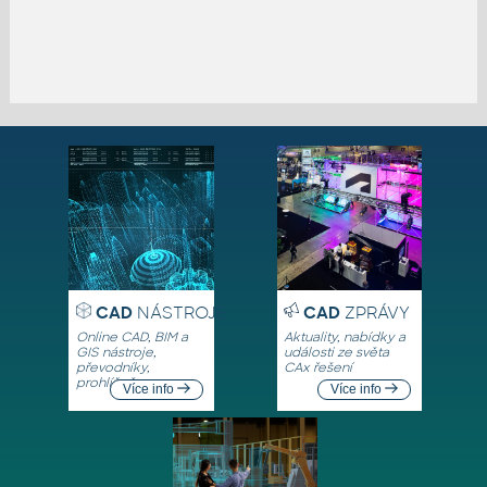
CAD
NÁSTROJE
CAD
ZPRÁVY
Online CAD, BIM a
Aktuality, nabídky a
GIS nástroje,
události ze světa
převodníky,
CAx řešení
prohlížeče
Více info
Více info