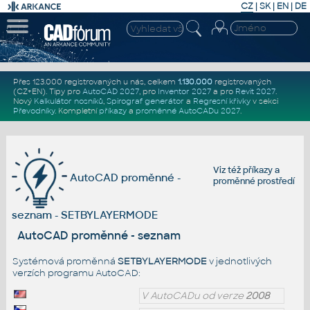
CZ
|
SK
|
EN
|
DE
Přes 123.000 registrovaných u nás, celkem
1.130.000
registrovaných
(CZ+EN)
. Tipy pro
AutoCAD 2027
, pro
Inventor 2027
a pro
Revit 2027
.
Nový
Kalkulátor nosníků
,
Spirograf generátor
a
Regresní křivky
v sekci
Převodníky
.
Kompletní
příkazy
a
proměnné AutoCADu 2027
.
Viz též
příkazy
a
AutoCAD proměnné -
proměnné prostředí
seznam - SETBYLAYERMODE
AutoCAD proměnné - seznam
Systémová proměnná
SETBYLAYERMODE
v jednotlivých
verzích programu AutoCAD:
V AutoCADu od verze
2008