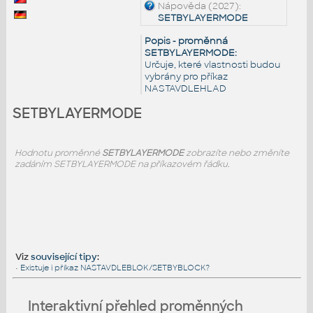
Nápověda (2027):
SETBYLAYERMODE
Popis - proměnná
SETBYLAYERMODE:
Určuje, které vlastnosti budou
vybrány pro příkaz
NASTAVDLEHLAD
SETBYLAYERMODE
Hodnotu proměnné
SETBYLAYERMODE
zobrazíte nebo změníte
zadáním SETBYLAYERMODE na příkazovém řádku.
Viz
související tipy
:
•
Existuje i příkaz NASTAVDLEBLOK/SETBYBLOCK?
Interaktivní přehled proměnných