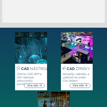
CAD
NÁSTROJE
CAD
ZPRÁVY
Online CAD, BIM a
Aktuality, nabídky a
GIS nástroje,
události ze světa
převodníky,
CAx řešení
prohlížeče
Více info
Více info