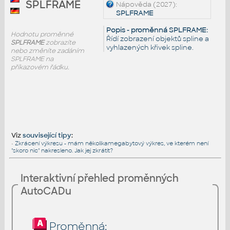
SPLFRAME
Nápověda (2027):
SPLFRAME
Popis - proměnná SPLFRAME:
Hodnotu proměnné
Řídí zobrazení objektů spline a
SPLFRAME
zobrazíte
vyhlazených křivek spline.
nebo změníte zadáním
SPLFRAME na
příkazovém řádku.
Viz
související tipy
:
•
Zkrácení výkresu - mám několikamegabytový výkres, ve kterém není
"skoro nic" nakresleno. Jak jej zkrátit?
Interaktivní přehled proměnných
AutoCADu
Proměnná: