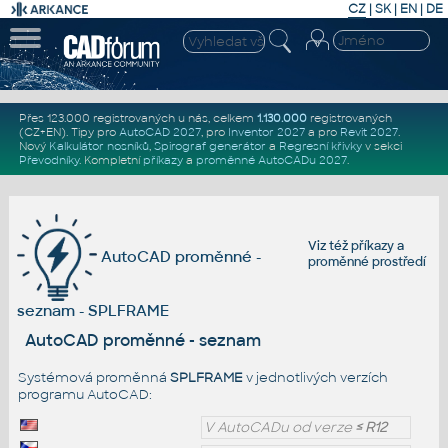
CZ
|
SK
|
EN
|
DE
Přes 123.000 registrovaných u nás, celkem
1.130.000
registrovaných
(CZ+EN)
. Tipy pro
AutoCAD 2027
, pro
Inventor 2027
a pro
Revit 2027
.
Nový
Kalkulátor nosníků
,
Spirograf generátor
a
Regresní křivky
v sekci
Převodníky
.
Kompletní
příkazy
a
proměnné AutoCADu 2027
.
Viz též
příkazy
a
AutoCAD proměnné -
proměnné prostředí
seznam - SPLFRAME
AutoCAD proměnné - seznam
Systémová proměnná
SPLFRAME
v jednotlivých verzích
programu AutoCAD:
V AutoCADu od verze
≤ R12