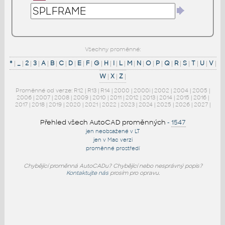
Všechny proměnné:
*
|
_
|
2
|
3
|
A
|
B
|
C
|
D
|
E
|
F
|
G
|
H
|
I
|
L
|
M
|
N
|
O
|
P
|
Q
|
R
|
S
|
T
|
U
|
V
|
W
|
X
|
Z
|
Proměnné od verze:
R12
|
R13
|
R14
|
2000
|
2000i
|
2002
|
2004
|
2005
|
2006
|
2007
|
2008
|
2009
|
2010
|
2011
|
2012
|
2013
|
2014
|
2015
|
2016
|
2017
|
2018
|
2019
|
2020
|
2021
|
2022
|
2023
|
2024
|
2025
|
2026
|
2027
|
Přehled všech AutoCAD proměnných
-
1547
jen neobsažené v LT
jen v Mac verzi
proměnné prostředí
Chybějící proměnná AutoCADu? Chybějící nebo nesprávný popis?
Kontaktujte nás
prosím pro opravu.