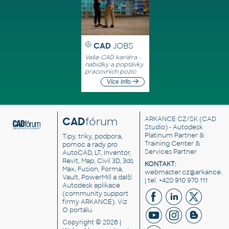
CAD
JOBS
Vaše CAD kariéra -
nabídky a poptávky
pracovních pozic
Více info
CAD
fórum
ARKANCE CZ/SK
(CAD
Studio) - Autodesk
Platinum Partner &
Tipy, triky, podpora,
Training Center &
pomoc a rady pro
Services Partner
AutoCAD, LT, Inventor,
Revit, Map, Civil 3D, 3ds
KONTAKT:
Max, Fusion, Forma,
webmaster.cz@arkance.w
Vault, PowerMill a další
| tel. +420 910 970 111
Autodesk aplikace
(community support
firmy ARKANCE). Viz
O portálu
.
Copyright © 2026 |