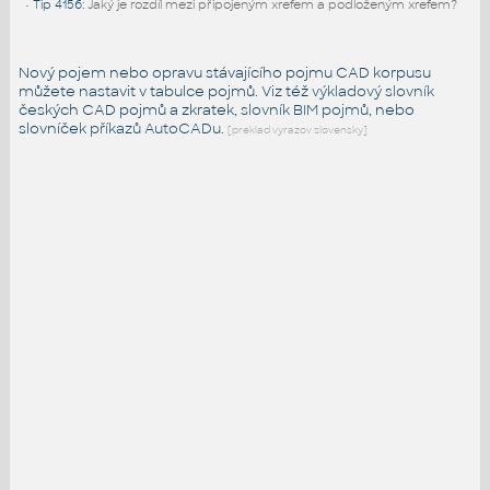
•
Tip 4156
:
Jaký je rozdíl mezi připojeným xrefem a podloženým xrefem?
Nový pojem nebo opravu stávajícího pojmu CAD korpusu
můžete nastavit v tabulce pojmů. Viz též
výkladový slovník
českých CAD pojmů a zkratek,
slovník BIM pojmů
, nebo
slovníček
příkazů AutoCADu
.
[preklad vyrazov slovensky]