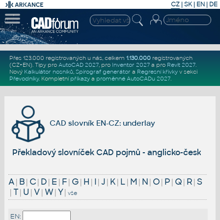
CZ
|
SK
|
EN
|
DE
Přes 123.000 registrovaných u nás, celkem
1.130.000
registrovaných
(CZ+EN)
. Tipy pro
AutoCAD 2027
, pro
Inventor 2027
a pro
Revit 2027
.
Nový
Kalkulátor nosníků
,
Spirograf generátor
a
Regresní křivky
v sekci
Převodníky
.
Kompletní
příkazy
a
proměnné AutoCADu 2027
.
CAD slovník EN-CZ: underlay
Překladový slovníček CAD pojmů - anglicko-český
A
|
B
|
C
|
D
|
E
|
F
|
G
|
H
|
I
|
J
|
K
|
L
|
M
|
N
|
O
|
P
|
Q
|
R
|
S
|
T
|
U
|
V
|
W
|
Y
|
vše
EN: