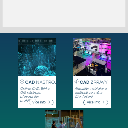
CAD
NÁSTROJE
CAD
ZPRÁVY
Online CAD, BIM a
Aktuality, nabídky a
GIS nástroje,
události ze světa
převodníky,
CAx řešení
prohlížeče
Více info
Více info