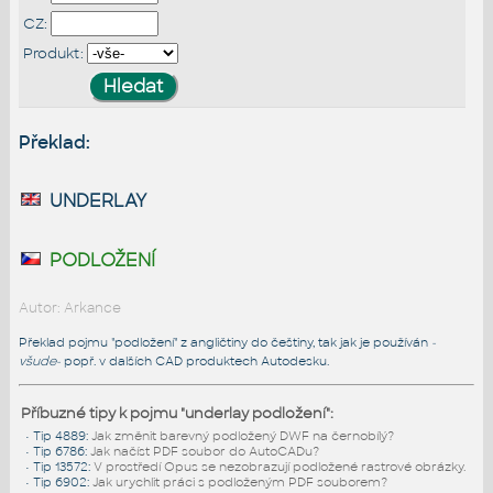
CZ:
Produkt:
Překlad:
underlay
podložení
Autor: Arkance
Překlad pojmu "podložení" z angličtiny do češtiny, tak jak je používán
-
všude-
popř. v dalších CAD produktech Autodesku.
Příbuzné tipy k pojmu "underlay podložení":
•
Tip 4889
:
Jak změnit barevný podložený DWF na černobílý?
•
Tip 6786
:
Jak načíst PDF soubor do AutoCADu?
•
Tip 13572
:
V prostředí Opus se nezobrazují podložené rastrové obrázky.
•
Tip 6902
:
Jak urychlit práci s podloženým PDF souborem?