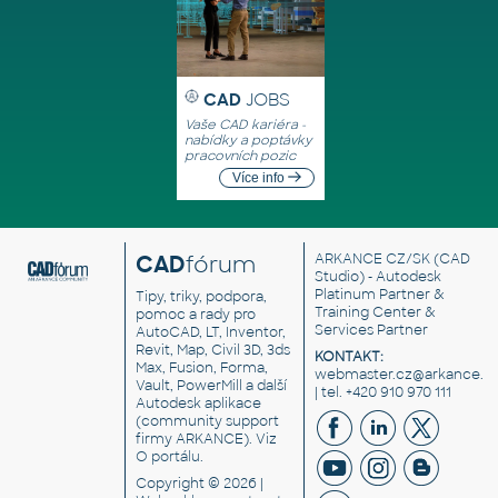
CAD
JOBS
Vaše CAD kariéra -
nabídky a poptávky
pracovních pozic
Více info
CAD
fórum
ARKANCE CZ/SK
(CAD
Studio) - Autodesk
Platinum Partner &
Tipy, triky, podpora,
Training Center &
pomoc a rady pro
Services Partner
AutoCAD, LT, Inventor,
Revit, Map, Civil 3D, 3ds
KONTAKT:
Max, Fusion, Forma,
webmaster.cz@arkance.w
Vault, PowerMill a další
| tel. +420 910 970 111
Autodesk aplikace
(community support
firmy ARKANCE). Viz
O portálu
.
Copyright © 2026 |