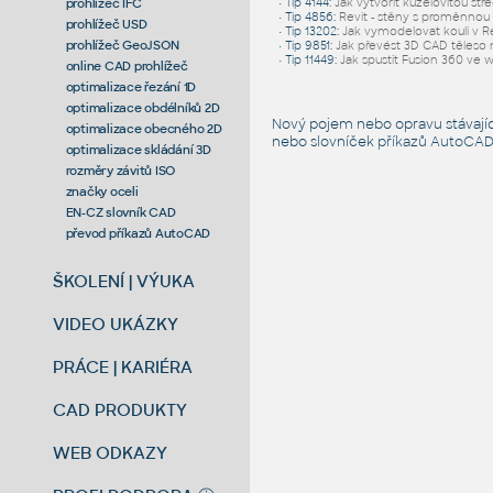
prohlížeč IFC
•
Tip 4144
:
Jak vytvořit kuželovitou stř
•
Tip 4856
:
Revit - stěny s proměnnou 
prohlížeč USD
•
Tip 13202
:
Jak vymodelovat kouli v R
prohlížeč GeoJSON
•
Tip 9851
:
Jak převést 3D CAD těleso 
•
Tip 11449
:
Jak spustit Fusion 360 ve
online CAD prohlížeč
optimalizace řezání 1D
optimalizace obdélníků 2D
Nový pojem nebo opravu stávají
optimalizace obecného 2D
nebo slovníček
příkazů AutoCA
optimalizace skládání 3D
rozměry závitů ISO
značky oceli
EN-CZ slovník CAD
převod příkazů AutoCAD
ŠKOLENÍ | VÝUKA
VIDEO UKÁZKY
PRÁCE | KARIÉRA
CAD PRODUKTY
WEB ODKAZY