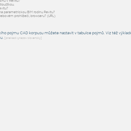
echu v Revitu?
tloušťkou.
evitu?
na parametrickou BIM rodinu Revitu?
 webovém prohlížeči, browseru? (URL)
cího pojmu CAD korpusu můžete nastavit v tabulce pojmů. Viz též
výklad
Du
.
[preklad vyrazov slovensky]