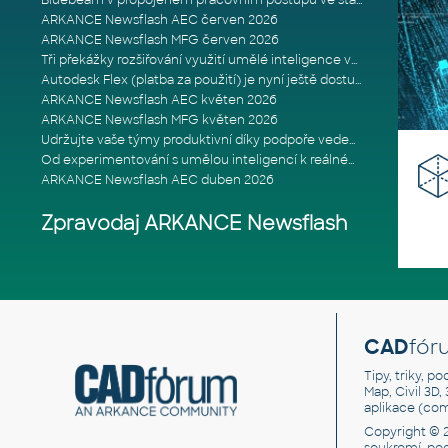
Bluebeam v propojeném pracovním postupu ve stavebnictví: Proč je int
ARKANCE Newsflash AEC červen 2026
ARKANCE Newsflash MFG červen 2026
Tři překážky rozšiřování využití umělé inteligence ve stavebním prům
Autodesk Flex (platba za použití) je nyní ještě dostupnější
ARKANCE Newsflash AEC květen 2026
ARKANCE Newsflash MFG květen 2026
Udržujte vaše týmy produktivní díky podpoře vedené odborníky
Od experimentování s umělou inteligencí k reálnému dopadu na podniká
ARKANCE Newsflash AEC duben 2026
Zpravodaj ARKANCE Newsflash
CAD
fór
Tipy, triky, p
Map, Civil 3D,
aplikace (co
Copyright © 