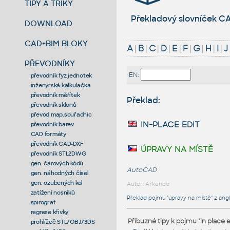
TIPY A TRIKY
Překladový slovníček CA
DOWNLOAD
CAD+BIM BLOKY
A
|
B
|
C
|
D
|
E
|
F
|
G
|
H
|
I
|
J
PŘEVODNÍKY
EN:
převodník fyz.jednotek
inženýrská kalkulačka
převodník měřítek
Překlad:
převodník sklonů
převod map.souřadnic
in-place edit
převodník barev
CAD formáty
převodník CAD-DXF
úpravy na místě
převodník STL2DWG
gen. čarových kódů
AutoCAD
gen. náhodných čísel
gen. ozubených kol
Autor: Arkance
zatížení nosníků
Překlad pojmu "úpravy na místě" z angli
spirograf
regrese křivky
Příbuzné tipy k pojmu "in place e
prohlížeč STL/OBJ/3DS