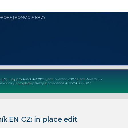
 PODPORA | POMOC A RADY
Z+EN)
. Tipy pro
AutoCAD 2027
, pro
Inventor 2027
a pro
Revit 2027
.
řevodníky
.
Kompletní
příkazy
a
proměnné AutoCADu 2027
.
ík EN-CZ: in-place edit