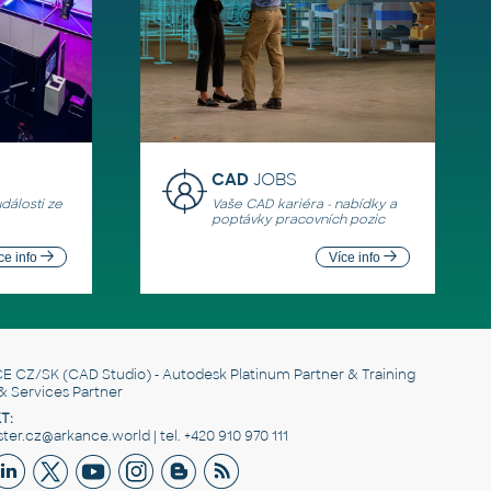
CAD
JOBS
události ze
Vaše CAD kariéra - nabídky a
poptávky pracovních pozic
ce info
Více info
E CZ/SK
(CAD Studio) - Autodesk Platinum Partner & Training
& Services Partner
T:
er.cz@arkance.world | tel. +420 910 970 111