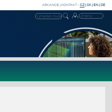
ARKANCE
|
KONTAKT
-
CZ
|
SK
|
EN
|
DE