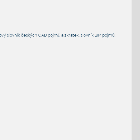
ový slovník
českých CAD pojmů a zkratek,
slovník BIM pojmů
,