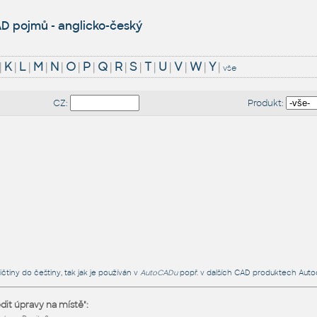
D pojmů - anglicko-český
|
K
|
L
|
M
|
N
|
O
|
P
|
Q
|
R
|
S
|
T
|
U
|
V
|
W
|
Y
|
vše
CZ:
Produkt:
čtiny do češtiny, tak jak je používán v
AutoCADu
popř. v dalších CAD produktech Auto
dit úpravy na místě":