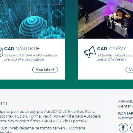
CAD
NÁSTROJE
CAD
ZPRÁVY
Online CAD, BIM a GIS nástroje,
Aktuality, nabídky a 
převodníky, prohlížeče
světa CAx řešení
Více info
Ví
um
ARKANC
Center 
odpora, pomoc a rady pro AutoCAD, LT, Inventor, Revit,
KONTAK
 3ds Max, Fusion, Forma, Vault, PowerMill a další Autodesk
webmast
mmunity support firmy ARKANCE). Viz
O portálu
.
2026 |
Web reklama
na tomto serveru |
Ochrana