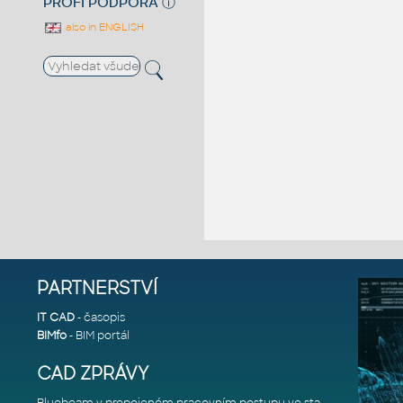
PROFI PODPORA
ⓘ
also in ENGLISH
PARTNERSTVÍ
IT CAD
- časopis
BIMfo
- BIM portál
CAD ZPRÁVY