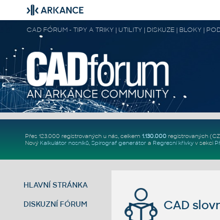
CAD FÓRUM - TIPY A TRIKY | UTILITY | DISKUZE | BLOKY |
Přes 123.000 registrovaných u nás, celkem
1.130.000
registrovaných (C
Nový
Kalkulátor nosníků
,
Spirograf generátor
a
Regresní křivky
v sekci
P
HLAVNÍ STRÁNKA
CAD slovn
DISKUZNÍ FÓRUM