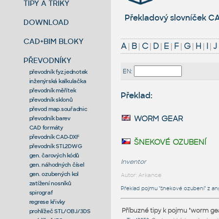
TIPY A TRIKY
Překladový slovníček CA
DOWNLOAD
CAD+BIM BLOKY
A
|
B
|
C
|
D
|
E
|
F
|
G
|
H
|
I
|
J
PŘEVODNÍKY
EN:
převodník fyz.jednotek
inženýrská kalkulačka
převodník měřítek
Překlad:
převodník sklonů
převod map.souřadnic
worm gear
převodník barev
CAD formáty
převodník CAD-DXF
šnekové ozubení
převodník STL2DWG
gen. čarových kódů
Inventor
gen. náhodných čísel
gen. ozubených kol
Autor: Arkance
zatížení nosníků
Překlad pojmu "šnekové ozubení" z angl
spirograf
regrese křivky
Příbuzné tipy k pojmu "worm ge
prohlížeč STL/OBJ/3DS