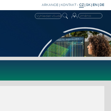
ARKANCE
|
KONTAKT
-
CZ
|
SK
|
EN
|
DE