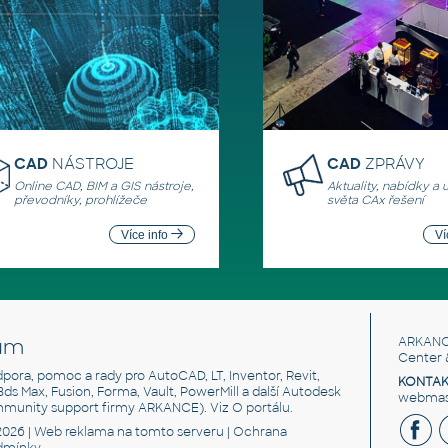
CAD
NÁSTROJE
CAD
ZPRÁVY
Online CAD, BIM a GIS nástroje,
Aktuality, nabídky a 
převodníky, prohlížeče
světa CAx řešení
Více info
Ví
um
ARKANC
Center 
odpora, pomoc a rady pro AutoCAD, LT, Inventor, Revit,
KONTAK
 3ds Max, Fusion, Forma, Vault, PowerMill a další Autodesk
webmast
mmunity support firmy ARKANCE). Viz
O portálu
.
2026 |
Web reklama
na tomto serveru |
Ochrana