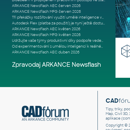
Bluebeam v propojeném pracovním postupu ve stavebnictví: Proč je int
ARKANCE Newsflash AEC červen 2026
ARKANCE Newsflash MFG červen 2026
Tři překážky rozšiřování využití umělé inteligence ve stavebním prům
Autodesk Flex (platba za použití) je nyní ještě dostupnější
ARKANCE Newsflash AEC květen 2026
ARKANCE Newsflash MFG květen 2026
Udržujte vaše týmy produktivní díky podpoře vedené odborníky
Od experimentování s umělou inteligencí k reálnému dopadu na podniká
ARKANCE Newsflash AEC duben 2026
Zpravodaj ARKANCE Newsflash
CAD
fór
Tipy, triky, p
Map, Civil 3D,
aplikace (co
Copyright © 