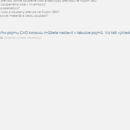
řevod, šikmé ozubené kolo a další typy převodů ve Fusion 360.
ii ozubeného kola v Inventoru?
Acceleratoru?
 kolo a ozubený převod ve Fusion 360?
acovat materiál a cestu součásti?
cího pojmu CAD korpusu můžete nastavit v tabulce pojmů. Viz též
výklad
Du
.
[preklad vyrazov slovensky]