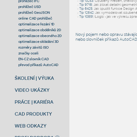
prohlížeč IFC
•
Tip 13253
:
Ozubený hřeben, šnekový p
•
Tip 9718
:
Jak získat detailní geometr
prohlížeč USD
•
Tip 6425
:
Jak spustit funkce Design 
prohlížeč GeoJSON
•
Tip 12642
:
Jak vymodelovat ozubené
•
Tip 10851
:
iLogic - jak ve výkresu zpr
online CAD prohlížeč
optimalizace řezání 1D
optimalizace obdélníků 2D
Nový pojem nebo opravu stávají
optimalizace obecného 2D
nebo slovníček
příkazů AutoCA
optimalizace skládání 3D
rozměry závitů ISO
značky oceli
EN-CZ slovník CAD
převod příkazů AutoCAD
ŠKOLENÍ | VÝUKA
VIDEO UKÁZKY
PRÁCE | KARIÉRA
CAD PRODUKTY
WEB ODKAZY