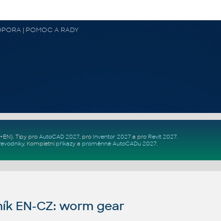
 PODPORA | POMOC A RADY
Z+EN)
. Tipy pro
AutoCAD 2027
, pro
Inventor 2027
a pro
Revit 2027
.
řevodníky
.
Kompletní
příkazy
a
proměnné AutoCADu 2027
.
ík EN-CZ: worm gear