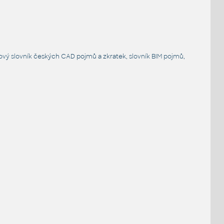
ový slovník
českých CAD pojmů a zkratek,
slovník BIM pojmů
,