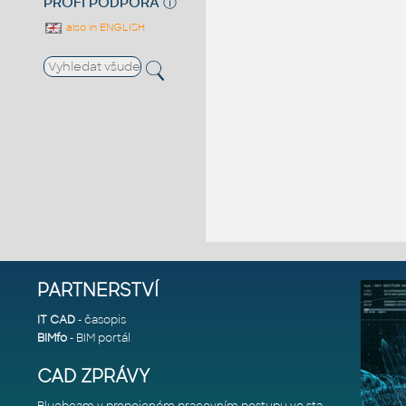
PROFI PODPORA
ⓘ
also in ENGLISH
PARTNERSTVÍ
IT CAD
- časopis
BIMfo
- BIM portál
CAD ZPRÁVY