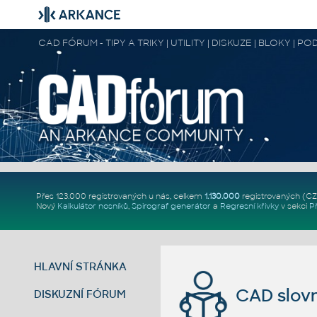
CAD FÓRUM - TIPY A TRIKY | UTILITY | DISKUZE | BLOKY |
Přes 123.000 registrovaných u nás, celkem
1.130.000
registrovaných (C
Nový
Kalkulátor nosníků
,
Spirograf generátor
a
Regresní křivky
v sekci
P
HLAVNÍ STRÁNKA
CAD slovn
DISKUZNÍ FÓRUM