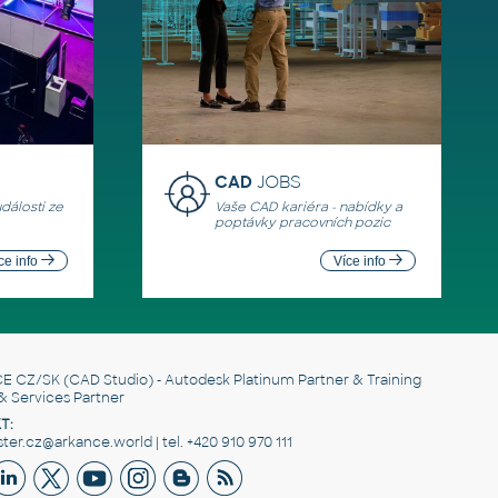
CAD
JOBS
události ze
Vaše CAD kariéra - nabídky a
poptávky pracovních pozic
ce info
Více info
E CZ/SK
(CAD Studio) - Autodesk Platinum Partner & Training
& Services Partner
T:
er.cz@arkance.world | tel. +420 910 970 111