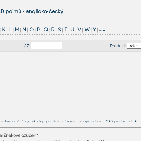
D pojmů - anglicko-český
|
K
|
L
|
M
|
N
|
O
|
P
|
Q
|
R
|
S
|
T
|
U
|
V
|
W
|
Y
|
vše
CZ:
Produkt:
ičtiny do češtiny, tak jak je používán v
Inventoru
popř. v dalších CAD produktech Aut
ar šnekové ozubení":