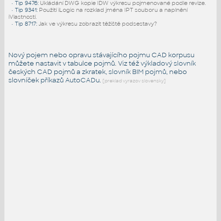
•
Tip 9476
:
Ukládání DWG kopie IDW výkresu pojmenované podle revize.
•
Tip 9341
:
Použití iLogic na rozklad jména IPT souboru a naplnění
iVlastností.
•
Tip 8717
:
Jak ve výkresu zobrazit těžiště podsestavy?
Nový pojem nebo opravu stávajícího pojmu CAD korpusu
můžete nastavit v tabulce pojmů. Viz též
výkladový slovník
českých CAD pojmů a zkratek,
slovník BIM pojmů
, nebo
slovníček
příkazů AutoCADu
.
[preklad vyrazov slovensky]