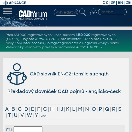
CZ
|
SK
|
EN
|
DE
Přes 123.000 registrovaných u nás, celkem
1.130.000
registrovaných
(CZ+EN)
. Tipy pro
AutoCAD 2027
, pro
Inventor 2027
a pro
Revit 2027
.
Nový
Kalkulátor nosníků
,
Spirograf generátor
a
Regresní křivky
v sekci
Převodníky
.
Kompletní
příkazy
a
proměnné AutoCADu 2027
.
CAD slovník EN-CZ: tensile strength
Překladový slovníček CAD pojmů - anglicko-český
A
|
B
|
C
|
D
|
E
|
F
|
G
|
H
|
I
|
J
|
K
|
L
|
M
|
N
|
O
|
P
|
Q
|
R
|
S
|
T
|
U
|
V
|
W
|
Y
|
vše
EN: