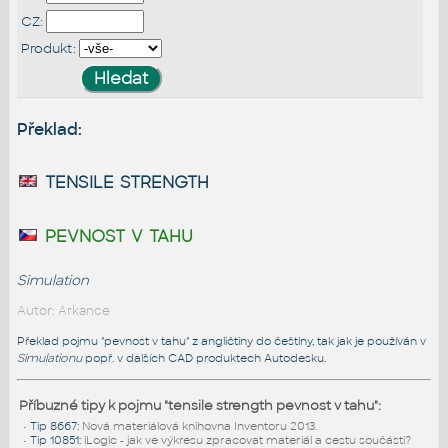
CZ:
Produkt:
Překlad:
tensile strength
pevnost v tahu
Simulation
Autor: Arkance
Překlad pojmu "pevnost v tahu" z angličtiny do češtiny, tak jak je používán v
Simulationu
popř. v dalších CAD produktech Autodesku.
Příbuzné tipy k pojmu "tensile strength pevnost v tahu":
•
Tip 8667
:
Nová materiálová knihovna Inventoru 2013.
•
Tip 10851
:
iLogic - jak ve výkresu zpracovat materiál a cestu součásti?