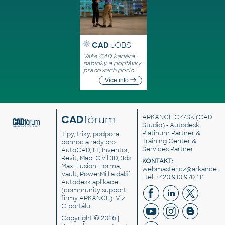
CAD
JOBS
Vaše CAD kariéra -
nabídky a poptávky
pracovních pozic
Více info
CAD
fórum
ARKANCE CZ/SK
(CAD
Studio) - Autodesk
Platinum Partner &
Tipy, triky, podpora,
Training Center &
pomoc a rady pro
Services Partner
AutoCAD, LT, Inventor,
Revit, Map, Civil 3D, 3ds
KONTAKT:
Max, Fusion, Forma,
webmaster.cz@arkance.w
Vault, PowerMill a další
| tel. +420 910 970 111
Autodesk aplikace
(community support
firmy ARKANCE). Viz
O portálu
.
Copyright © 2026 |