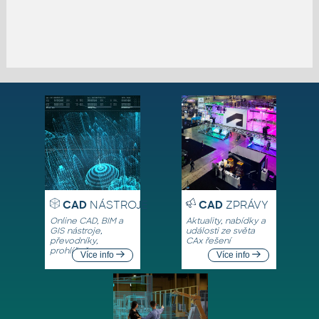
CAD
NÁSTROJE
CAD
ZPRÁVY
Online CAD, BIM a
Aktuality, nabídky a
GIS nástroje,
události ze světa
převodníky,
CAx řešení
prohlížeče
Více info
Více info