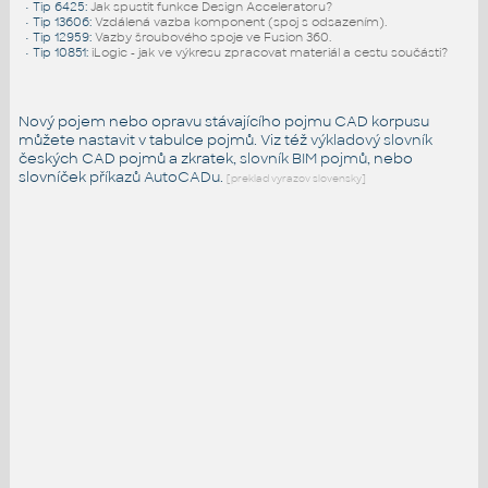
•
Tip 6425
:
Jak spustit funkce Design Acceleratoru?
•
Tip 13606
:
Vzdálená vazba komponent (spoj s odsazením).
•
Tip 12959
:
Vazby šroubového spoje ve Fusion 360.
•
Tip 10851
:
iLogic - jak ve výkresu zpracovat materiál a cestu součásti?
Nový pojem nebo opravu stávajícího pojmu CAD korpusu
můžete nastavit v tabulce pojmů. Viz též
výkladový slovník
českých CAD pojmů a zkratek,
slovník BIM pojmů
, nebo
slovníček
příkazů AutoCADu
.
[preklad vyrazov slovensky]