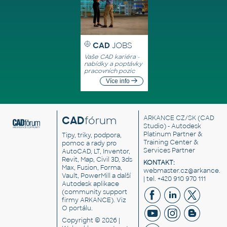
CAD
JOBS
Vaše CAD kariéra -
nabídky a poptávky
pracovních pozic
Více info
CAD
fórum
ARKANCE CZ/SK
(CAD
Studio) - Autodesk
Platinum Partner &
Tipy, triky, podpora,
Training Center &
pomoc a rady pro
Services Partner
AutoCAD, LT, Inventor,
Revit, Map, Civil 3D, 3ds
KONTAKT:
Max, Fusion, Forma,
webmaster.cz@arkance.w
Vault, PowerMill a další
| tel. +420 910 970 111
Autodesk aplikace
(community support
firmy ARKANCE). Viz
O portálu
.
Copyright © 2026 |