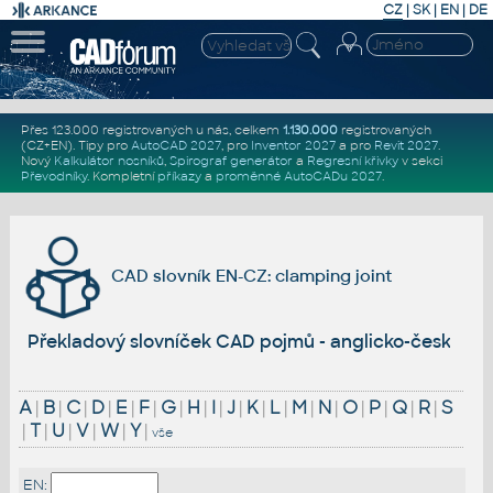
CZ
|
SK
|
EN
|
DE
Přes 123.000 registrovaných u nás, celkem
1.130.000
registrovaných
(CZ+EN)
. Tipy pro
AutoCAD 2027
, pro
Inventor 2027
a pro
Revit 2027
.
Nový
Kalkulátor nosníků
,
Spirograf generátor
a
Regresní křivky
v sekci
Převodníky
.
Kompletní
příkazy
a
proměnné AutoCADu 2027
.
CAD slovník EN-CZ: clamping joint
Překladový slovníček CAD pojmů - anglicko-český
A
|
B
|
C
|
D
|
E
|
F
|
G
|
H
|
I
|
J
|
K
|
L
|
M
|
N
|
O
|
P
|
Q
|
R
|
S
|
T
|
U
|
V
|
W
|
Y
|
vše
EN: