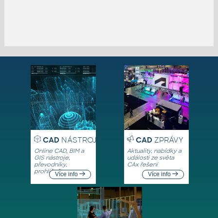
CAD
NÁSTROJE
CAD
ZPRÁVY
Online CAD, BIM a
Aktuality, nabídky a
GIS nástroje,
události ze světa
převodníky,
CAx řešení
prohlížeče
Více info
Více info