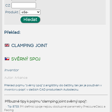
CZ:
Produkt:
Překlad:
clamping joint
svěrný spoj
Inventor
Autor: Arkance
Překlad pojmu "svěrný spoj" z angličtiny do češtiny, tak jak je používán v
Inventoru
popř. v dalších CAD produktech Autodesku.
Příbuzné tipy k pojmu "clamping joint svěrný spoj":
•
Tip 8733
:
Při definici spoje nejsou dostupné parametry PressureClass a
Facing