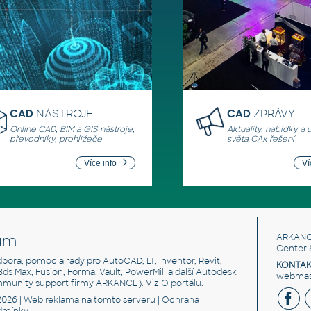
CAD
NÁSTROJE
CAD
ZPRÁVY
Online CAD, BIM a GIS nástroje,
Aktuality, nabídky a 
převodníky, prohlížeče
světa CAx řešení
Více info
Ví
um
ARKANC
Center 
odpora, pomoc a rady pro AutoCAD, LT, Inventor, Revit,
KONTAK
 3ds Max, Fusion, Forma, Vault, PowerMill a další Autodesk
webmast
mmunity support firmy ARKANCE). Viz
O portálu
.
2026 |
Web reklama
na tomto serveru |
Ochrana