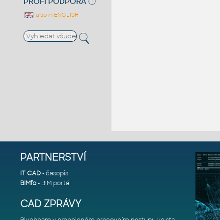
PROFI PODPORA
ⓘ
also in ENGLISH
PARTNERSTVÍ
IT CAD
- časopis
BIMfo
- BIM portál
CAD ZPRÁVY