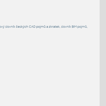
ový slovník
českých CAD pojmů a zkratek,
slovník BIM pojmů
,