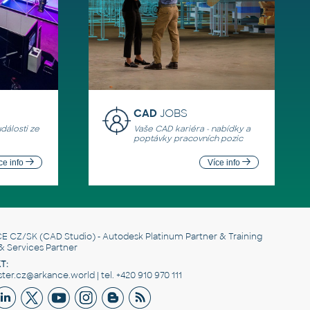
CAD
JOBS
události ze
Vaše CAD kariéra - nabídky a
poptávky pracovních pozic
ce info
Více info
E CZ/SK
(CAD Studio) - Autodesk Platinum Partner & Training
& Services Partner
T:
er.cz@arkance.world | tel. +420 910 970 111