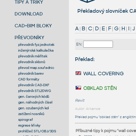
TIPY A TRIKY
Překladový slovníček CA
DOWNLOAD
CAD+BIM BLOKY
A
|
B
|
C
|
D
|
E
|
F
|
G
|
H
|
I
|
J
PŘEVODNÍKY
EN:
převodník fyz.jednotek
inženýrská kalkulačka
převodník měřítek
Překlad:
převodník sklonů
převod map.souřadnic
wall covering
převodník barev
CAD formáty
převodník CAD-DXF
obklad stěn
převodník STL2DWG
gen. čarových kódů
Revit
gen. náhodných čísel
gen. ozubených kol
Autor: Arkance
zatížení nosníků
Překlad pojmu "obklad stěn" z angličtin
spirograf
regrese křivky
Příbuzné tipy k pojmu "wall cove
prohlížeč STL/OBJ/3DS