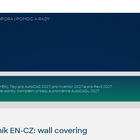
 PODPORA | POMOC A RADY
Z+EN)
. Tipy pro
AutoCAD 2027
, pro
Inventor 2027
a pro
Revit 2027
.
řevodníky
.
Kompletní
příkazy
a
proměnné AutoCADu 2027
.
ík EN-CZ: wall covering