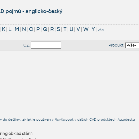
D pojmů - anglicko-český
|
K
|
L
|
M
|
N
|
O
|
P
|
Q
|
R
|
S
|
T
|
U
|
V
|
W
|
Y
|
vše
CZ:
Produkt:
y do češtiny, tak jak je používán v
Revitu
popř. v dalších CAD produktech Autodesku.
ring obklad stěn":