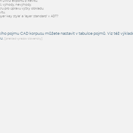
při DWG exportu z Revitu.
i, výhody, nevýhody.
tru pro úpravu výšky obkladu.
itu.
ayer key style' a 'layer standard' v ADT?
cího pojmu CAD korpusu můžete nastavit v tabulce pojmů. Viz též
výklad
Du
.
[preklad vyrazov slovensky]