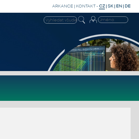
ARKANCE
|
KONTAKT
-
CZ
|
SK
|
EN
|
DE