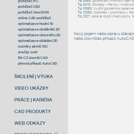
prohlížeč IFC
•
Tip 5985
:
Ignorování vnitřních stěn 
•
Tip 9010
:
Obklady v Revitu - možnost
prohlížeč USD
•
Tip 10583
:
Využití globálního parame
prohlížeč GeoJSON
•
Tip 12390
:
Spárořez v podhledu v Rev
•
Tip 2327
:
Jaké je rozdíl mezi pojmy 'l
online CAD prohlížeč
optimalizace řezání 1D
optimalizace obdélníků 2D
Nový pojem nebo opravu stávají
optimalizace obecného 2D
nebo slovníček
příkazů AutoCA
optimalizace skládání 3D
rozměry závitů ISO
značky oceli
EN-CZ slovník CAD
převod příkazů AutoCAD
ŠKOLENÍ | VÝUKA
VIDEO UKÁZKY
PRÁCE | KARIÉRA
CAD PRODUKTY
WEB ODKAZY