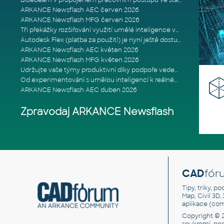
Bluebeam v propojeném pracovním postupu ve stavebnictví: Proč je int
ARKANCE Newsflash AEC červen 2026
ARKANCE Newsflash MFG červen 2026
Tři překážky rozšiřování využití umělé inteligence ve stavebním prům
Autodesk Flex (platba za použití) je nyní ještě dostupnější
ARKANCE Newsflash AEC květen 2026
ARKANCE Newsflash MFG květen 2026
Udržujte vaše týmy produktivní díky podpoře vedené odborníky
Od experimentování s umělou inteligencí k reálnému dopadu na podniká
ARKANCE Newsflash AEC duben 2026
Zpravodaj ARKANCE Newsflash
CAD
fór
Tipy, triky, p
Map, Civil 3D,
aplikace (co
Copyright © 