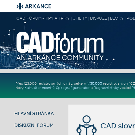
CAD FÓRUM - TIPY A TRIKY | UTILITY | DISKUZE | BLOKY |
Přes 123.000 registrovaných u nás, celkem
1.130.000
registrovaných (C
Nový
Kalkulátor nosníků
,
Spirograf generátor
a
Regresní křivky
v sekci
P
HLAVNÍ STRÁNKA
CAD slovn
DISKUZNÍ FÓRUM