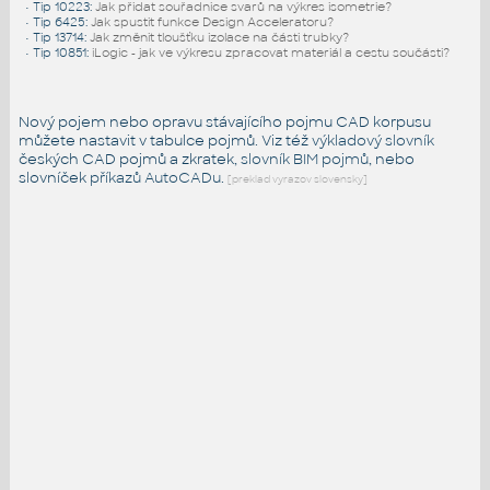
•
Tip 10223
:
Jak přidat souřadnice svarů na výkres isometrie?
•
Tip 6425
:
Jak spustit funkce Design Acceleratoru?
•
Tip 13714
:
Jak změnit tloušťku izolace na části trubky?
•
Tip 10851
:
iLogic - jak ve výkresu zpracovat materiál a cestu součásti?
Nový pojem nebo opravu stávajícího pojmu CAD korpusu
můžete nastavit v tabulce pojmů. Viz též
výkladový slovník
českých CAD pojmů a zkratek,
slovník BIM pojmů
, nebo
slovníček
příkazů AutoCADu
.
[preklad vyrazov slovensky]