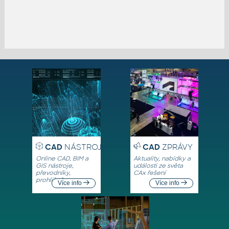
CAD
NÁSTROJE
CAD
ZPRÁVY
Online CAD, BIM a
Aktuality, nabídky a
GIS nástroje,
události ze světa
převodníky,
CAx řešení
prohlížeče
Více info
Více info