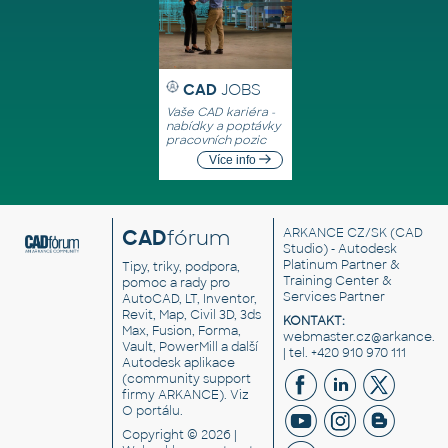
CAD
JOBS
Vaše CAD kariéra -
nabídky a poptávky
pracovních pozic
Více info
CAD
fórum
ARKANCE CZ/SK
(CAD
Studio) - Autodesk
Platinum Partner &
Tipy, triky, podpora,
Training Center &
pomoc a rady pro
Services Partner
AutoCAD, LT, Inventor,
Revit, Map, Civil 3D, 3ds
KONTAKT:
Max, Fusion, Forma,
webmaster.cz@arkance.w
Vault, PowerMill a další
| tel. +420 910 970 111
Autodesk aplikace
(community support
firmy ARKANCE). Viz
O portálu
.
Copyright © 2026 |