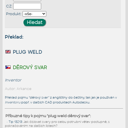
CZ:
Produkt:
Překlad:
plug weld
děrový svar
Inventor
Autor: Arkance
Překlad pojmu "děrový svar" z angličtiny do češtiny, tak jak je používán v
Inventoru
popř. v dalších CAD produktech Autodesku.
Příbuzné tipy k pojmu "plug weld děrový svar":
•
Tip 13213
:
Jak číslovat svary pro celou potrubní větev postupně, s
pokračováním na dalších listech?