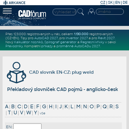
CZ
|
SK
|
EN
|
DE
Přes 123.000 registrovaných u nás, celkem
1.130.000
registrovaných
(CZ+EN)
. Tipy pro
AutoCAD 2027
, pro
Inventor 2027
a pro
Revit 2027
.
Nový
Kalkulátor nosníků
,
Spirograf generátor
a
Regresní křivky
v sekci
Převodníky
.
Kompletní
příkazy
a
proměnné AutoCADu 2027
.
CAD slovník EN-CZ: plug weld
Překladový slovníček CAD pojmů - anglicko-český
A
|
B
|
C
|
D
|
E
|
F
|
G
|
H
|
I
|
J
|
K
|
L
|
M
|
N
|
O
|
P
|
Q
|
R
|
S
|
T
|
U
|
V
|
W
|
Y
|
vše
EN: