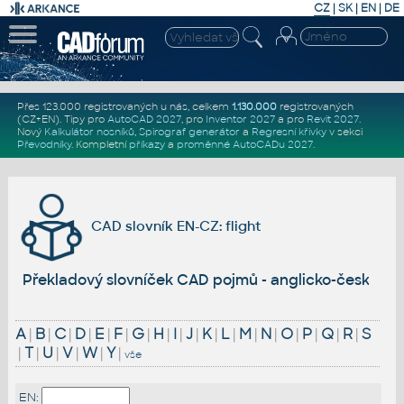
CZ
|
SK
|
EN
|
DE
Přes 123.000 registrovaných u nás, celkem
1.130.000
registrovaných
(CZ+EN)
. Tipy pro
AutoCAD 2027
, pro
Inventor 2027
a pro
Revit 2027
.
Nový
Kalkulátor nosníků
,
Spirograf generátor
a
Regresní křivky
v sekci
Převodníky
.
Kompletní
příkazy
a
proměnné AutoCADu 2027
.
CAD slovník EN-CZ: flight
Překladový slovníček CAD pojmů - anglicko-český
A
|
B
|
C
|
D
|
E
|
F
|
G
|
H
|
I
|
J
|
K
|
L
|
M
|
N
|
O
|
P
|
Q
|
R
|
S
|
T
|
U
|
V
|
W
|
Y
|
vše
EN: