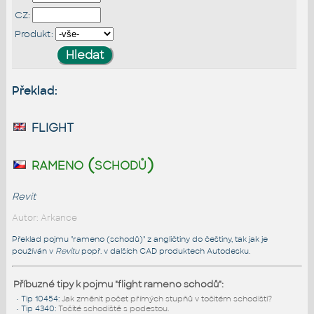
CZ:
Produkt:
Překlad:
flight
rameno (schodů)
Revit
Autor: Arkance
Překlad pojmu "rameno (schodů)" z angličtiny do češtiny, tak jak je
používán v
Revitu
popř. v dalších CAD produktech Autodesku.
Příbuzné tipy k pojmu "flight rameno schodů":
•
Tip 10454
:
Jak změnit počet přímých stupňů v točitém schodišti?
•
Tip 4340
:
Točité schodiště s podestou.