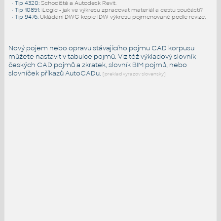
•
Tip 4320
:
Schodiště a Autodesk Revit.
•
Tip 10851
:
iLogic - jak ve výkresu zpracovat materiál a cestu součásti?
•
Tip 9476
:
Ukládání DWG kopie IDW výkresu pojmenované podle revize.
Nový pojem nebo opravu stávajícího pojmu CAD korpusu
můžete nastavit v tabulce pojmů. Viz též
výkladový slovník
českých CAD pojmů a zkratek,
slovník BIM pojmů
, nebo
slovníček
příkazů AutoCADu
.
[preklad vyrazov slovensky]