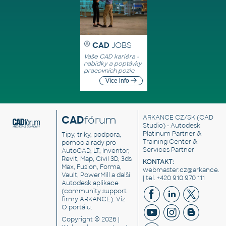
CAD
JOBS
Vaše CAD kariéra -
nabídky a poptávky
pracovních pozic
Více info
CAD
fórum
ARKANCE CZ/SK
(CAD
Studio) - Autodesk
Platinum Partner &
Tipy, triky, podpora,
Training Center &
pomoc a rady pro
Services Partner
AutoCAD, LT, Inventor,
Revit, Map, Civil 3D, 3ds
KONTAKT:
Max, Fusion, Forma,
webmaster.cz@arkance.w
Vault, PowerMill a další
| tel. +420 910 970 111
Autodesk aplikace
(community support
firmy ARKANCE). Viz
O portálu
.
Copyright © 2026 |