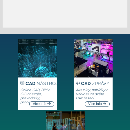
CAD
NÁSTROJE
CAD
ZPRÁVY
Online CAD, BIM a
Aktuality, nabídky a
GIS nástroje,
události ze světa
převodníky,
CAx řešení
prohlížeče
Více info
Více info