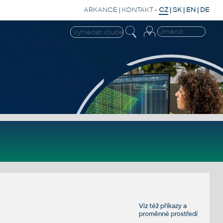
ARKANCE
|
KONTAKT
-
CZ
|
SK
|
EN
|
DE
Viz též
příkazy
a
proměnné prostředí