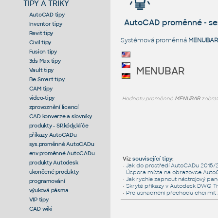
TIPY A TRIKY
AutoCAD tipy
AutoCAD proměnné - s
Inventor tipy
Revit tipy
Systémová proměnná
MENUBAR
Civil tipy
Fusion tipy
3ds Max tipy
MENUBAR
Vault tipy
Be.Smart tipy
CAM tipy
video-tipy
Hodnotu proměnné
MENUBAR
zobraz
zprovoznění licencí
CAD konverze a slovníky
produkty - SP,kódy,klíče
příkazy AutoCADu
sys.proměnné AutoCADu
env.proměnné AutoCADu
Viz
související tipy
:
produkty Autodesk
•
Jak do prostředí AutoCADu 2015/201
ukončené produkty
•
Úspora místa na obrazovce AutoC
•
Jak rychle zapnout nástrojový pan
programování
•
Skryté příkazy v Autodesk DWG T
výuková pásma
•
Pro usnadnění přechodu chci mít 
VIP tipy
CAD wiki