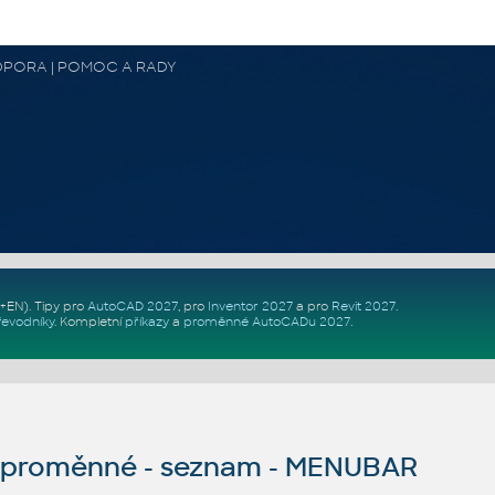
 PODPORA | POMOC A RADY
Z+EN)
. Tipy pro
AutoCAD 2027
, pro
Inventor 2027
a pro
Revit 2027
.
řevodníky
.
Kompletní
příkazy
a
proměnné AutoCADu 2027
.
proměnné - seznam - MENUBAR