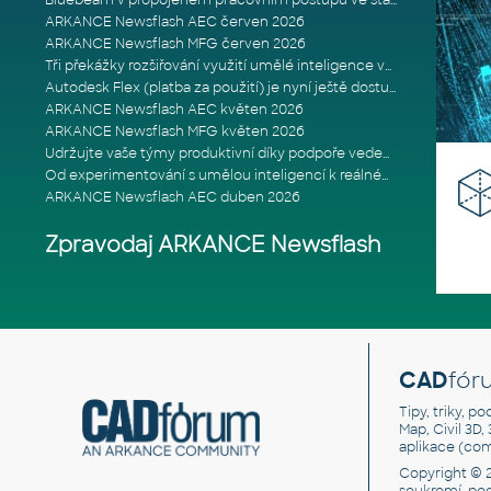
Bluebeam v propojeném pracovním postupu ve stavebnictví: Proč je int
ARKANCE Newsflash AEC červen 2026
ARKANCE Newsflash MFG červen 2026
Tři překážky rozšiřování využití umělé inteligence ve stavebním prům
Autodesk Flex (platba za použití) je nyní ještě dostupnější
ARKANCE Newsflash AEC květen 2026
ARKANCE Newsflash MFG květen 2026
Udržujte vaše týmy produktivní díky podpoře vedené odborníky
Od experimentování s umělou inteligencí k reálnému dopadu na podniká
ARKANCE Newsflash AEC duben 2026
Zpravodaj ARKANCE Newsflash
CAD
fór
Tipy, triky, p
Map, Civil 3D,
aplikace (co
Copyright © 