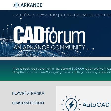
CAD FÓRUM - TIPY A TRIKY | UTILITY | DISKUZE | BLOKY |
Přes 123.000 registrovaných u nás, celkem
1.130.000
registrovaných (C
Nový
Kalkulátor nosníků
,
Spirograf generátor
a
Regresní křivky
v sekci
P
HLAVNÍ STRÁNKA
DISKUZNÍ FÓRUM
AutoCAD 