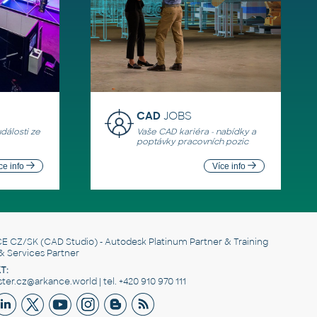
CAD
JOBS
události ze
Vaše CAD kariéra - nabídky a
poptávky pracovních pozic
ce info
Více info
E CZ/SK
(CAD Studio) - Autodesk Platinum Partner & Training
& Services Partner
T:
er.cz@arkance.world | tel. +420 910 970 111