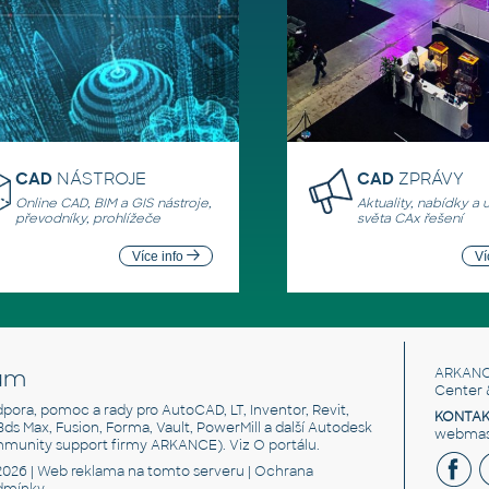
CAD
NÁSTROJE
CAD
ZPRÁVY
Online CAD, BIM a GIS nástroje,
Aktuality, nabídky a 
převodníky, prohlížeče
světa CAx řešení
Více info
Ví
um
ARKANC
Center 
odpora, pomoc a rady pro AutoCAD, LT, Inventor, Revit,
KONTAK
 3ds Max, Fusion, Forma, Vault, PowerMill a další Autodesk
webmast
mmunity support firmy ARKANCE). Viz
O portálu
.
2026 |
Web reklama
na tomto serveru |
Ochrana