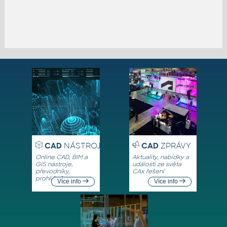
CAD
NÁSTROJE
CAD
ZPRÁVY
Online CAD, BIM a
Aktuality, nabídky a
GIS nástroje,
události ze světa
převodníky,
CAx řešení
prohlížeče
Více info
Více info