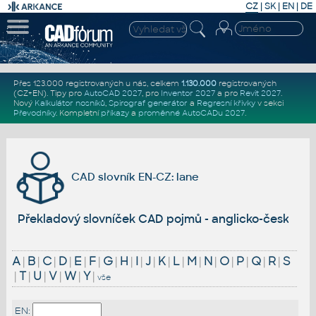
CZ
|
SK
|
EN
|
DE
Přes 123.000 registrovaných u nás, celkem
1.130.000
registrovaných
(CZ+EN)
. Tipy pro
AutoCAD 2027
, pro
Inventor 2027
a pro
Revit 2027
.
Nový
Kalkulátor nosníků
,
Spirograf generátor
a
Regresní křivky
v sekci
Převodníky
.
Kompletní
příkazy
a
proměnné AutoCADu 2027
.
CAD slovník EN-CZ: lane
Překladový slovníček CAD pojmů - anglicko-český
A
|
B
|
C
|
D
|
E
|
F
|
G
|
H
|
I
|
J
|
K
|
L
|
M
|
N
|
O
|
P
|
Q
|
R
|
S
|
T
|
U
|
V
|
W
|
Y
|
vše
EN: