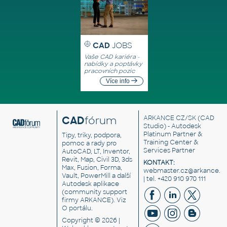
CAD
JOBS
Vaše CAD kariéra -
nabídky a poptávky
pracovních pozic
Více info
CAD
fórum
ARKANCE CZ/SK
(CAD
Studio) - Autodesk
Platinum Partner &
Tipy, triky, podpora,
Training Center &
pomoc a rady pro
Services Partner
AutoCAD, LT, Inventor,
Revit, Map, Civil 3D, 3ds
KONTAKT:
Max, Fusion, Forma,
webmaster.cz@arkance.w
Vault, PowerMill a další
| tel. +420 910 970 111
Autodesk aplikace
(community support
firmy ARKANCE). Viz
O portálu
.
Copyright © 2026 |