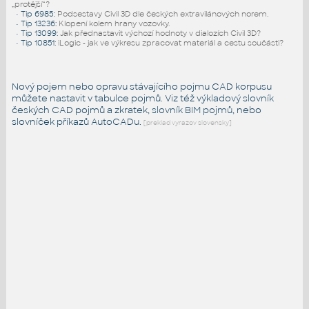
„protější“?
•
Tip 6985
:
Podsestavy Civil 3D dle českých extravilánových norem.
•
Tip 13236
:
Klopení kolem hrany vozovky.
•
Tip 13099
:
Jak přednastavit výchozí hodnoty v dialozích Civil 3D?
•
Tip 10851
:
iLogic - jak ve výkresu zpracovat materiál a cestu součásti?
Nový pojem nebo opravu stávajícího pojmu CAD korpusu
můžete nastavit v tabulce pojmů. Viz též
výkladový slovník
českých CAD pojmů a zkratek,
slovník BIM pojmů
, nebo
slovníček
příkazů AutoCADu
.
[preklad vyrazov slovensky]