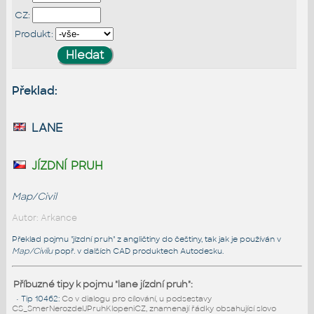
CZ:
Produkt:
Překlad:
lane
jízdní pruh
Map/Civil
Autor: Arkance
Překlad pojmu "jízdní pruh" z angličtiny do češtiny, tak jak je používán v
Map/Civilu
popř. v dalších CAD produktech Autodesku.
Příbuzné tipy k pojmu "lane jízdní pruh":
•
Tip 10462
:
Co v dialogu pro cílování, u podsestavy
CS_SmerNerozdelJPruhKlopeniCZ, znamenají řádky obsahující slovo