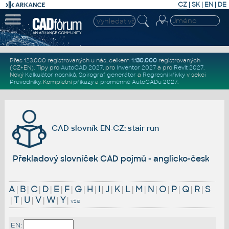
CZ
|
SK
|
EN
|
DE
Přes 123.000 registrovaných u nás, celkem
1.130.000
registrovaných
(CZ+EN)
. Tipy pro
AutoCAD 2027
, pro
Inventor 2027
a pro
Revit 2027
.
Nový
Kalkulátor nosníků
,
Spirograf generátor
a
Regresní křivky
v sekci
Převodníky
.
Kompletní
příkazy
a
proměnné AutoCADu 2027
.
CAD slovník EN-CZ: stair run
Překladový slovníček CAD pojmů - anglicko-český
A
|
B
|
C
|
D
|
E
|
F
|
G
|
H
|
I
|
J
|
K
|
L
|
M
|
N
|
O
|
P
|
Q
|
R
|
S
|
T
|
U
|
V
|
W
|
Y
|
vše
EN: