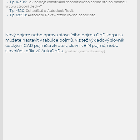
•
Tip 10509
:
Jak napojit konstrukci monolitického schodiště na nosnou
vrstvu stropní desky?
•
Tip 4320
:
Schodiště a Autodesk Revit.
•
Tip 12890
:
Autodesk Revit - řezná rovina schodiště.
Nový pojem nebo opravu stávajícího pojmu CAD korpusu
můžete nastavit v tabulce pojmů. Viz též
výkladový slovník
českých CAD pojmů a zkratek,
slovník BIM pojmů
, nebo
slovníček
příkazů AutoCADu
.
[preklad vyrazov slovensky]