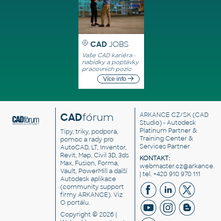
CAD
JOBS
Vaše CAD kariéra -
nabídky a poptávky
pracovních pozic
Více info
CAD
fórum
ARKANCE CZ/SK
(CAD
Studio) - Autodesk
Platinum Partner &
Tipy, triky, podpora,
Training Center &
pomoc a rady pro
Services Partner
AutoCAD, LT, Inventor,
Revit, Map, Civil 3D, 3ds
KONTAKT:
Max, Fusion, Forma,
webmaster.cz@arkance.w
Vault, PowerMill a další
| tel. +420 910 970 111
Autodesk aplikace
(community support
firmy ARKANCE). Viz
O portálu
.
Copyright © 2026 |