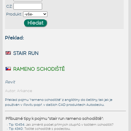
CZ:
Produkt:
Překlad:
stair run
rameno schodiště
Revit
Autor: Arkance
Překlad pojmu "rameno schodiště" z angličtiny do češtiny, tak jak je
používán v
Revitu
popř. v dalších CAD produktech Autodesku.
Příbuzné tipy k pojmu "stair run rameno schodiště":
•
Tip 10454
:
Jak změnit počet přímých stupňů v točitém schodišti?
•
Tip 4340
:
Točité schodiště s podestou.