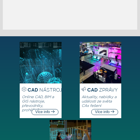
CAD
NÁSTROJE
CAD
ZPRÁVY
Online CAD, BIM a
Aktuality, nabídky a
GIS nástroje,
události ze světa
převodníky,
CAx řešení
prohlížeče
Více info
Více info