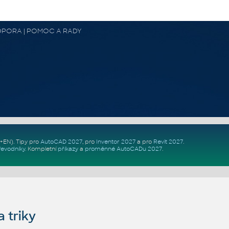
 PODPORA | POMOC A RADY
Z+EN)
. Tipy pro
AutoCAD 2027
, pro
Inventor 2027
a pro
Revit 2027
.
řevodníky
.
Kompletní
příkazy
a
proměnné AutoCADu 2027
.
 triky