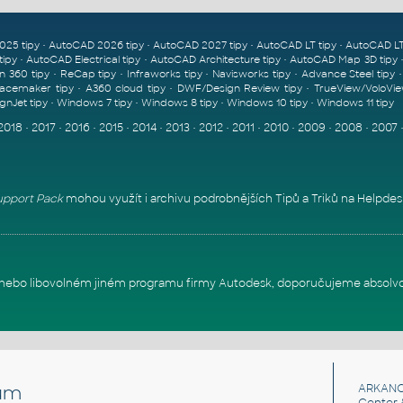
•
•
•
•
025 tipy
AutoCAD 2026 tipy
AutoCAD 2027 tipy
AutoCAD LT tipy
AutoCAD LT
•
•
•
tipy
AutoCAD Electrical tipy
AutoCAD Architecture tipy
AutoCAD Map 3D tipy
•
•
•
•
n 360 tipy
ReCap tipy
Infraworks tipy
Navisworks tipy
Advance Steel tipy
•
•
•
acemaker tipy
A360 cloud tipy
DWF/Design Review tipy
TrueView/VoloVie
•
•
•
•
gnJet tipy
Windows 7 tipy
Windows 8 tipy
Windows 10 tipy
Windows 11 tipy
2018
•
2017
•
2016
•
2015
•
2014
•
2013
•
2012
•
2011
•
2010
•
2009
•
2008
•
2007
pport Pack
mohou využít i archivu podrobnějších Tipů a Triků na
Helpdes
itu nebo libovolném jiném programu firmy Autodesk, doporučujeme absolv
um
ARKANC