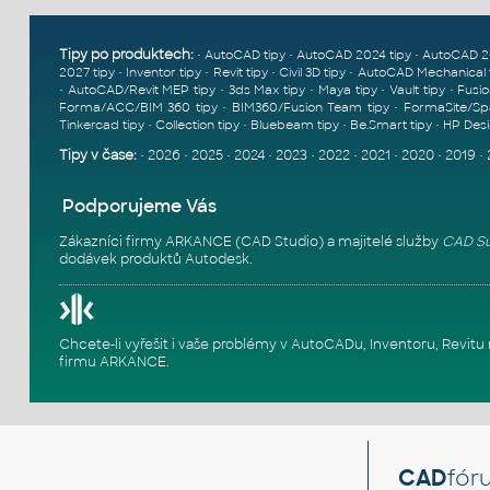
Tipy po produktech:
•
•
•
AutoCAD tipy
AutoCAD 2024 tipy
AutoCAD 2
•
•
•
•
2027 tipy
Inventor tipy
Revit tipy
Civil 3D tipy
AutoCAD Mechanical 
•
•
•
•
•
AutoCAD/Revit MEP tipy
3ds Max tipy
Maya tipy
Vault tipy
Fusio
•
•
Forma/ACC/BIM 360 tipy
BIM360/Fusion Team tipy
FormaSite/Sp
•
•
•
•
Tinkercad tipy
Collection tipy
Bluebeam tipy
Be.Smart tipy
HP Desi
Tipy v čase:
•
2026
•
2025
•
2024
•
2023
•
2022
•
2021
•
2020
•
2019
•
Podporujeme Vás
Zákazníci firmy ARKANCE (CAD Studio) a majitelé služby
CAD Su
dodávek produktů Autodesk.
Chcete-li vyřešit i vaše problémy v AutoCADu, Inventoru, Rev
firmu ARKANCE
.
CAD
fór