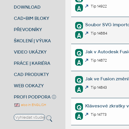
Tip 14922
DOWNLOAD
A
CAD+BIM BLOKY
Soubor SVG importo
Q
PŘEVODNÍKY
Tip 14884
A
ŠKOLENÍ | VÝUKA
Jak v Autodesk Fusi
VIDEO UKÁZKY
Q
Tip 14872
A
PRÁCE | KARIÉRA
CAD PRODUKTY
Jak ve Fusion změni
Q
WEB ODKAZY
Tip 14843
A
PROFI PODPORA
ⓘ
also in ENGLISH
Klávesové zkratky v
Q
Tip 14773
A