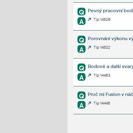
Pevný pracovní bod 
Q
Tip 14508
A
Porovnání výkonu vy
Q
Tip 14502
A
Bodové a další svary
Q
Tip 14463
A
Proč mi Fusion v ná
Q
Tip 14448
A