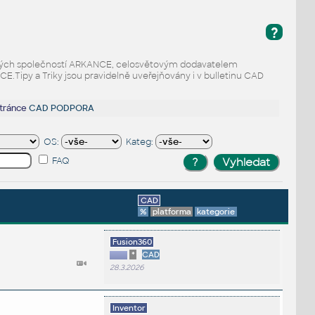
?
odaných společností ARKANCE, celosvětovým dodavatelem
Tipy a Triky jsou pravidelně uveřejňovány i v bulletinu CAD
stránce
CAD PODPORA
OS:
Kateg:
FAQ
CAD
%
platforma
kategorie
Fusion360
*
CAD
28.3.2026
Inventor