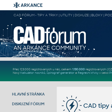
CAD FÓRUM - TIPY A TRIKY | UTILITY | DISKUZE | BLOKY |
Přes 123.000 registrovaných u nás, celkem
1.130.000
registrovaných (C
Nový
Kalkulátor nosníků
,
Spirograf generátor
a
Regresní křivky
v sekci
P
HLAVNÍ STRÁNKA
DISKUZNÍ FÓRUM
CAD tipy a