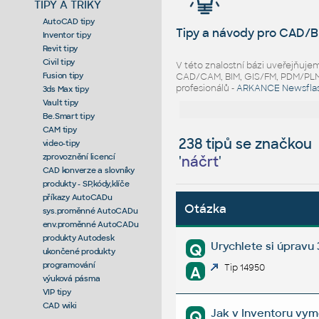
TIPY A TRIKY
AutoCAD tipy
Tipy a návody pro CAD/B
Inventor tipy
Revit tipy
Civil tipy
V této znalostní bázi uveřejňuj
Fusion tipy
CAD/CAM, BIM, GIS/FM, PDM/PLM ř
profesionálů -
ARKANCE Newsfla
3ds Max tipy
Vault tipy
Be.Smart tipy
CAM tipy
238 tipů se značkou
video-tipy
zprovoznění licencí
'
náčrt
'
CAD konverze a slovníky
produkty - SP,kódy,klíče
příkazy AutoCADu
Otázka
sys.proměnné AutoCADu
env.proměnné AutoCADu
produkty Autodesk
Urychlete si úpravu
Q
ukončené produkty
programování
Tip 14950
A
výuková pásma
VIP tipy
CAD wiki
Jak v Inventoru vym
Q