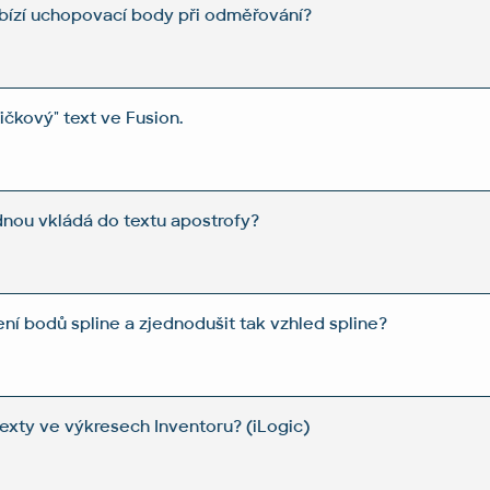
bízí uchopovací body při odměřování?
tičkový" text ve Fusion.
dnou vkládá do textu apostrofy?
ní bodů spline a zjednodušit tak vzhled spline?
 texty ve výkresech Inventoru? (iLogic)