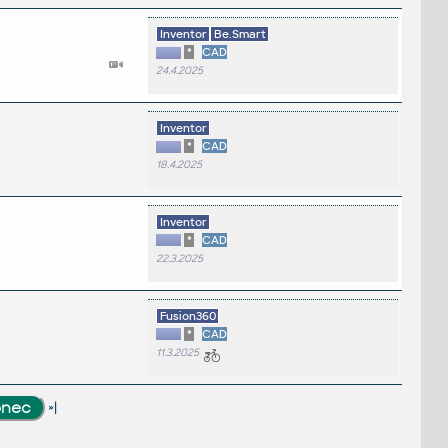
Inventor
Be.Smart
*
CAD
24.4.2025
Inventor
*
CAD
18.4.2025
Inventor
*
CAD
22.3.2025
Fusion360
*
CAD
11.3.2025
»|