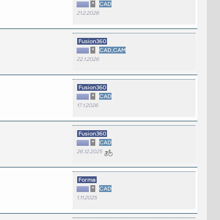
*
CAD
21.2.2026
Fusion360
*
CAD,CAM
22.1.2026
Fusion360
*
CAD
17.1.2026
Fusion360
*
CAD
26.12.2025
Forma
*
CAD
1.11.2025