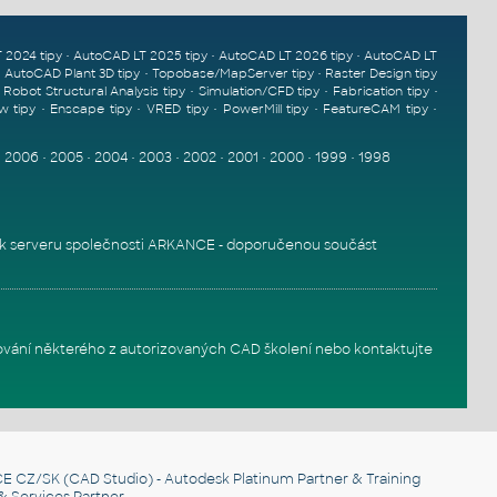
•
•
•
 2024 tipy
AutoCAD LT 2025 tipy
AutoCAD LT 2026 tipy
AutoCAD LT
•
•
•
AutoCAD Plant 3D tipy
Topobase/MapServer tipy
Raster Design tipy
•
•
•
•
Robot Structural Analysis tipy
Simulation/CFD tipy
Fabrication tipy
•
•
•
•
•
w tipy
Enscape tipy
VRED tipy
PowerMill tipy
FeatureCAM tipy
•
2006
•
2005
•
2004
•
2003
•
2002
•
2001
•
2000
•
1999
•
1998
k serveru
společnosti ARKANCE - doporučenou součást
ování některého z autorizovaných
CAD školení
nebo
kontaktujte
E CZ/SK
(CAD Studio) - Autodesk Platinum Partner & Training