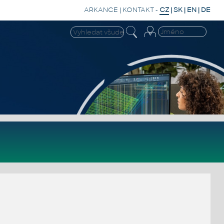
ARKANCE
|
KONTAKT
-
CZ
|
SK
|
EN
|
DE