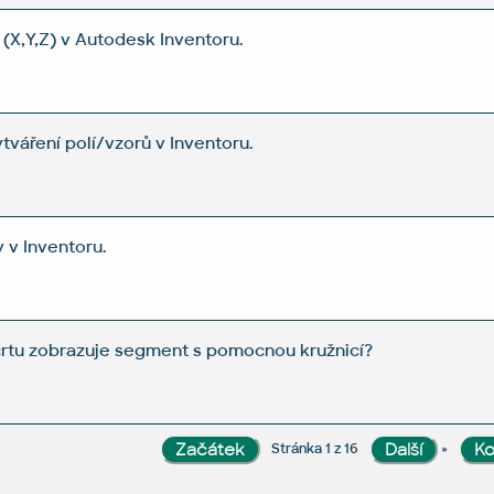
(X,Y,Z) v Autodesk Inventoru.
tváření polí/vzorů v Inventoru.
 v Inventoru.
črtu zobrazuje segment s pomocnou kružnicí?
»
Stránka 1 z 16