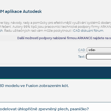
IM aplikace Autodesk
eme tipy, návody, rady a pomůcky pro efektivnější využívání systémů d
ešení. Autory 99% tipů jsou pracovníci technické podpory firmy ARKANCE.
sh
. Řadu užitečných rad vám může poskytnout i
CAD diskuzní fórum
.
Další možnosti podpory nabízené firmou ARKANCE najdete na 
CAD:
Text:
 3D modelu ve Fusion zobrazením kót.
odelovat úhlopříčně zpevněný plech, psaníčko?