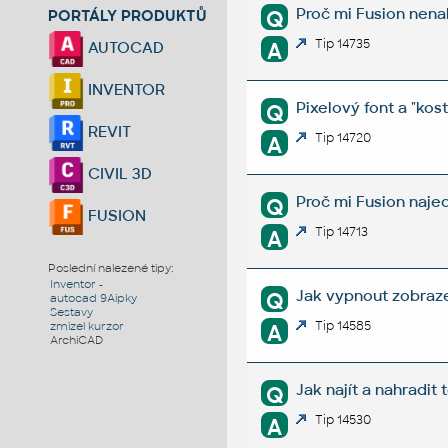
Proč mi Fusion nena
Q
PORTÁLY PRODUKTŮ
Tip 14735
A
AUTOCAD
INVENTOR
Pixelový font a "kos
Q
REVIT
Tip 14720
A
CIVIL 3D
Proč mi Fusion naje
Q
FUSION
Tip 14713
A
Poslední nalezené tipy:
Inventor -
Jak vypnout zobraze
Q
autocad 9Aipky
Sestavy
Tip 14585
A
zmizel kurzor
ArchiCAD
Jak najít a nahradit
Q
Tip 14530
A