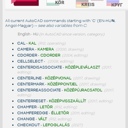
All current AutoCAD commands starting with 'C' (EN-HU
⇆
,
Angol-Magyar) --
see also
variables from C
:
English
-
HU
(in AutoCAD since version, category)
CAL
-
KAL
(R12, operating)
CAMERA
-
KAMERA
(2000, drawing)
CDORDER
-
CDORDER
(2004, editing)
CELLSELECT
-
(2008, editing)
CENTERDISASSOCIATE
-
KÖZÉPLEVÁLASZT
(2017,
editing)
CENTERLINE
-
KÖZÉPVONAL
(2017, drawing)
CENTERMARK
-
KÖZÉPPONTJEL
(2017, drawing)
CENTERREASSOCIATE
-
KÖZÉPÚJRACSATOL
(2017,
editing)
CENTERRESET
-
KÖZÉPVISSZAÁLLÍT
(2017, editing)
CHAMFER
-
LETÖR
(R12, editing)
CHAMFEREDGE
-
ÉLLETÖR
(2011, editing)
CHANGE
-
VÁLT
(R12, editing)
CHECKOUT
-
LEFOGLALÁS
(2027)