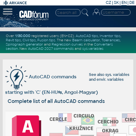
CZ
|
SK
|
EN
|
DE
Over
1.130.000
registered users (EN+CZ).
AutoCAD tips
,
Inventor tips
,
Revit tips
,
Civil tips
,
Fusion tips
. The new
Beam calculator
,
Tolerances
,
Spirograph generator
and
Regression curves
in the
Converters
section
.
New
AutoCAD 2027 commands
and
sys.variables
See also
sys. variables
AutoCAD commands
and
envir. variables
starting with 'C' (EN-HU
⇆
, Angol-Magyar)
Complete list of all AutoCAD commands