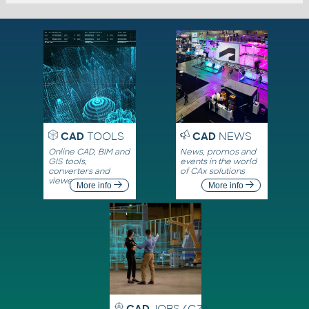
CAD
TOOLS
CAD
NEWS
Online CAD, BIM and
News, promos and
GIS tools,
events in the world
converters and
of CAx solutions
viewers
More info
More info
CAD
JOBS (CZ)