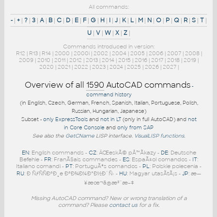
All commands:
-
|
+
|
?
|
3
|
A
|
B
|
C
|
D
|
E
|
F
|
G
|
H
|
I
|
J
|
K
|
L
|
M
|
N
|
O
|
P
|
Q
|
R
|
S
|
T
|
U
|
V
|
W
|
X
|
Z
|
Commands introduced in version:
R12
|
R13
|
R14
|
2000
|
2000i
|
2002
|
2004
|
2005
|
2006
|
2007
|
2008
|
2009
|
2010
|
2011
|
2012
|
2013
|
2014
|
2015
|
2016
|
2017
|
2018
|
2019
|
2020
|
2021
|
2022
|
2023
|
2024
|
2025
|
2026
|
2027
|
Overview of all
1590
AutoCAD commands
-
command history
(in English, Czech, German, French, Spanish, Italian, Portuguese, Polish,
Russian, Hungarian, Japanese)
Subset -
only ExpressTools
and
not in LT
(only in full AutoCAD) and
not
in Core Console
and
only from SAP
See also the
GetCName
LISP interface.
VisualLISP functions
.
EN
: English commands -
CZ
: ÄŒeskÃ© pÅ™Ã­kazy -
DE
: Deutsche
Befehle -
FR
: FranÃ§ais commandes -
ES
: EspaÃ±ol comandos -
IT
:
Italiano comandi -
PT
: PortuguÃªs comandos -
PL
: Polskie polecenia -
RU
: Ð ÑƒÑÑÐºÐ¸e ÐºÐ¾Ð¼Ð°Ð½Ð´Ñ‹ -
HU
: Magyar utasÃ­tÃ¡s -
JP
: æ—
¥æœ¬ã®æ³¨æ–‡
Missing AutoCAD command? New or wrong translation of a
command? Please
contact us
for a fix.