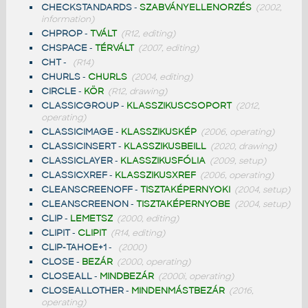
CHECKSTANDARDS
-
SZABVÁNYELLENORZÉS
(2002,
information)
CHPROP
-
TVÁLT
(R12, editing)
CHSPACE
-
TÉRVÁLT
(2007, editing)
CHT
-
(R14)
CHURLS
-
CHURLS
(2004, editing)
CIRCLE
-
KÖR
(R12, drawing)
CLASSICGROUP
-
KLASSZIKUSCSOPORT
(2012,
operating)
CLASSICIMAGE
-
KLASSZIKUSKÉP
(2006, operating)
CLASSICINSERT
-
KLASSZIKUSBEILL
(2020, drawing)
CLASSICLAYER
-
KLASSZIKUSFÓLIA
(2009, setup)
CLASSICXREF
-
KLASSZIKUSXREF
(2006, operating)
CLEANSCREENOFF
-
TISZTAKÉPERNYOKI
(2004, setup)
CLEANSCREENON
-
TISZTAKÉPERNYOBE
(2004, setup)
CLIP
-
LEMETSZ
(2000, editing)
CLIPIT
-
CLIPIT
(R14, editing)
CLIP-TAHOE+1
-
(2000)
CLOSE
-
BEZÁR
(2000, operating)
CLOSEALL
-
MINDBEZÁR
(2000i, operating)
CLOSEALLOTHER
-
MINDENMÁSTBEZÁR
(2016,
operating)