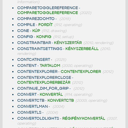
information)
COMPARETOGGLEREFERENCE
-
COMPARETOGGLEREFERENCE
(2020)
COMPAREZOOMTO
-
(2019)
COMPILE
-
FORDÍT
(R12, operating)
CONE
-
KÚP
(R12, drawing)
CONFIG
-
KONFIG
(R12, setup)
CONSTRAINTBAR
-
KÉNYSZERTÁR
(2010, rendering)
CONSTRAINTSETTINGS
-
KÉNYSZERBEÁLL
(2010,
rendering)
CONTCATINSERT
-
(2025)
CONTENT
-
TARTALOM
(2000, operating)
CONTENTEXPLORER
-
CONTENTEXPLORER
(2012)
CONTENTEXPLORERCLOSE
-
CONTENTEXPLORERBEZÁR
(2012)
CONTINUE_DIM_FOR_GRIP
-
(2012)
CONVERT
-
KONVERTÁL
(R14, operating)
CONVERTCTB
-
KONVERTCTB
(2000i, operating)
CONVERTLMAN
-
(2004)
CONVERTLS
-
(2004)
CONVERTOLDLIGHTS
-
RÉGIFÉNYKONVERTÁL
(2007,
operating)