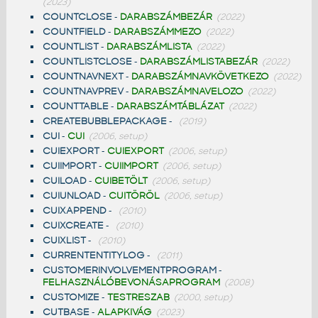
(2023)
COUNTCLOSE
-
DARABSZÁMBEZÁR
(2022)
COUNTFIELD
-
DARABSZÁMMEZO
(2022)
COUNTLIST
-
DARABSZÁMLISTA
(2022)
COUNTLISTCLOSE
-
DARABSZÁMLISTABEZÁR
(2022)
COUNTNAVNEXT
-
DARABSZÁMNAVKÖVETKEZO
(2022)
COUNTNAVPREV
-
DARABSZÁMNAVELOZO
(2022)
COUNTTABLE
-
DARABSZÁMTÁBLÁZAT
(2022)
CREATEBUBBLEPACKAGE
-
(2019)
CUI
-
CUI
(2006, setup)
CUIEXPORT
-
CUIEXPORT
(2006, setup)
CUIIMPORT
-
CUIIMPORT
(2006, setup)
CUILOAD
-
CUIBETÖLT
(2006, setup)
CUIUNLOAD
-
CUITÖRÖL
(2006, setup)
CUIXAPPEND
-
(2010)
CUIXCREATE
-
(2010)
CUIXLIST
-
(2010)
CURRENTENTITYLOG
-
(2011)
CUSTOMERINVOLVEMENTPROGRAM
-
FELHASZNÁLÓBEVONÁSAPROGRAM
(2008)
CUSTOMIZE
-
TESTRESZAB
(2000, setup)
CUTBASE
-
ALAPKIVÁG
(2023)