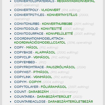
CONVERTOLDMATERIALS
-
RÉGIANYAGKONVERTÁL
(2007, operating)
CONVERTPOLY
-
VLKONVERT
(R14, editing)
CONVERTPSTYLES
-
KONVERTNYSTÍLUS
(2000i,
operating)
CONVTONURBS
-
KONVERTNURBSBE
(2011, editing)
CONVTOSOLID
-
KONVTESTTÉ
(2007, editing)
CONVTOSURFACE
-
KONVFELÜLETTÉ
(2007, editing)
COORDINATIONMODELATTACH
-
KOORDINÁCIÓSMODELLCSATOL
(2016, operating)
COPY
-
MÁSOL
(R12, editing)
COPYBASE
-
ALAPMÁSOL
(2000, editing)
COPYCLIP
-
VGMÁSOL
(R12, editing)
COPYEMBED
-
(R12)
COPYFROMTRACE
-
PAUSZRÓLMÁSOL
(2024)
COPYHIST
-
PTMÁSOL
(R13, editing)
COPYLINK
-
VGNMÁSOL
(R12, editing)
COPYM
-
COPYM
(2004, editing)
COPYTOLAYER
-
FÓLIÁRAMÁSOL
(2007, editing)
COUNT
-
DARABSZÁM
(2022, information)
COUNTAREA
-
DARABSZÁMTERÜLET
(2023)
COUNTAREACLOSE
-
DARABSZÁMTERÜLETBEZÁR