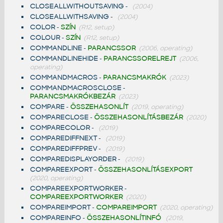
CLOSEALLWITHOUTSAVING
-
(2004)
CLOSEALLWITHSAVING
-
(2004)
COLOR
-
SZÍN
(R12, setup)
COLOUR
-
SZÍN
(R12, setup)
COMMANDLINE
-
PARANCSSOR
(2006, operating)
COMMANDLINEHIDE
-
PARANCSSORELREJT
(2006,
operating)
COMMANDMACROS
-
PARANCSMAKRÓK
(2023)
COMMANDMACROSCLOSE
-
PARANCSMAKRÓKBEZÁR
(2023)
COMPARE
-
ÖSSZEHASONLÍT
(2019, operating)
COMPARECLOSE
-
ÖSSZEHASONLÍTÁSBEZÁR
(2020)
COMPARECOLOR
-
(2019)
COMPAREDIFFNEXT
-
(2019)
COMPAREDIFFPREV
-
(2019)
COMPAREDISPLAYORDER
-
(2019)
COMPAREEXPORT
-
ÖSSZEHASONLÍTÁSEXPORT
(2020, operating)
COMPAREEXPORTWORKER
-
COMPAREEXPORTWORKER
(2020)
COMPAREIMPORT
-
COMPAREIMPORT
(2020, operating)
COMPAREINFO
-
ÖSSZEHASONLÍTINFÓ
(2019,