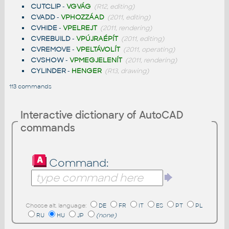
CUTCLIP
-
VGVÁG
(R12, editing)
CVADD
-
VPHOZZÁAD
(2011, editing)
CVHIDE
-
VPELREJT
(2011, rendering)
CVREBUILD
-
VPÚJRAÉPÍT
(2011, editing)
CVREMOVE
-
VPELTÁVOLÍT
(2011, operating)
CVSHOW
-
VPMEGJELENÍT
(2011, rendering)
CYLINDER
-
HENGER
(R13, drawing)
113 commands
Interactive dictionary of AutoCAD
commands
Command:
Choose alt. language:
DE
FR
IT
ES
PT
PL
RU
HU
JP
(none)