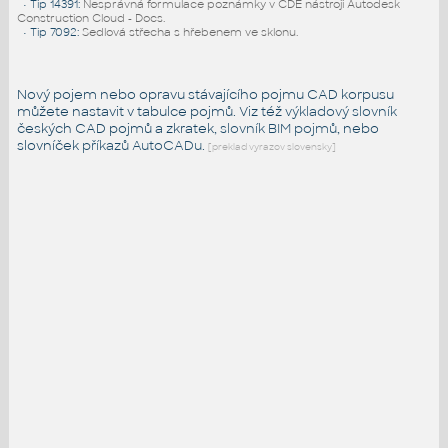
•
Tip 14391
:
Nesprávná formulace poznámky v CDE nástroji Autodesk
Construction Cloud - Docs.
•
Tip 7092
:
Sedlová střecha s hřebenem ve sklonu.
Nový pojem nebo opravu stávajícího pojmu CAD korpusu
můžete nastavit v tabulce pojmů. Viz též
výkladový slovník
českých CAD pojmů a zkratek,
slovník BIM pojmů
, nebo
slovníček
příkazů AutoCADu
.
[preklad vyrazov slovensky]