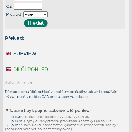
CZ:
Produkt:
Překlad:
subview
dílčí pohled
Autor: Arkance
Překlad pojmu "dílčí pohled" z angličtiny do češtiny, tak jak je používán
-
všude-
popř. v dalších CAD produktech Autodesku.
Příbuzné tipy k pojmu "subview dílčí pohled":
•
Tip 6060
:
Uzlová editace bodů v AutoCAD Civil 3D.
•
Tip 13315
:
Pojmy a ikony stromu prohlížeče u sestavy Fusionu 360.
•
Tip 11177
:
Jak v Revitu samostatně vykázat dílčí komponentu rodiny?
(například parapet, součást rodiny okna)