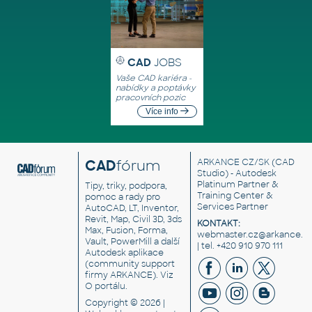
CAD
JOBS
Vaše CAD kariéra -
nabídky a poptávky
pracovních pozic
Více info
CAD
fórum
ARKANCE CZ/SK
(CAD
Studio) - Autodesk
Platinum Partner &
Tipy, triky, podpora,
Training Center &
pomoc a rady pro
Services Partner
AutoCAD, LT, Inventor,
Revit, Map, Civil 3D, 3ds
KONTAKT:
Max, Fusion, Forma,
webmaster.cz@arkance.w
Vault, PowerMill a další
| tel. +420 910 970 111
Autodesk aplikace
(community support
firmy ARKANCE). Viz
O portálu
.
Copyright © 2026 |