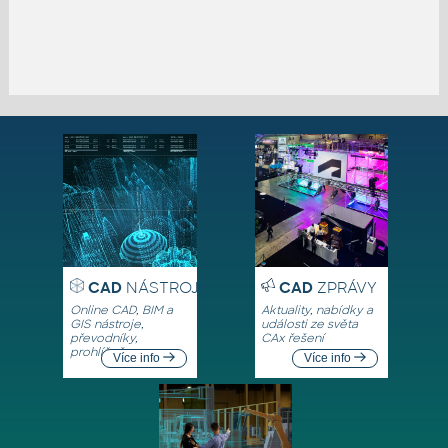
CAD
NÁSTROJE
CAD
ZPRÁVY
Online CAD, BIM a
Aktuality, nabídky a
GIS nástroje,
události ze světa
převodníky,
CAx řešení
prohlížeče
Více info
Více info