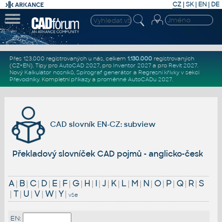
CZ
|
SK
|
EN
|
DE
Přes 123.000 registrovaných u nás, celkem
1.130.000
registrovaných
(CZ+EN)
. Tipy pro
AutoCAD 2027
, pro
Inventor 2027
a pro
Revit 2027
.
Nový
Kalkulátor nosníků
,
Spirograf generátor
a
Regresní křivky
v sekci
Převodníky
.
Kompletní
příkazy
a
proměnné AutoCADu 2027
.
CAD slovník EN-CZ: subview
Překladový slovníček CAD pojmů - anglicko-český
A
|
B
|
C
|
D
|
E
|
F
|
G
|
H
|
I
|
J
|
K
|
L
|
M
|
N
|
O
|
P
|
Q
|
R
|
S
|
T
|
U
|
V
|
W
|
Y
|
vše
EN: