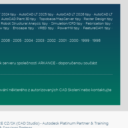
•
•
•
 2024 tipy
AutoCAD LT 2025 tipy
AutoCAD LT 2026 tipy
AutoCAD LT
•
•
•
AutoCAD Plant 3D tipy
Topobase/MapServer tipy
Raster Design tipy
•
•
•
•
Robot Structural Analysis tipy
Simulation/CFD tipy
Fabrication tipy
•
•
•
•
•
w tipy
Enscape tipy
VRED tipy
PowerMill tipy
FeatureCAM tipy
•
2006
•
2005
•
2004
•
2003
•
2002
•
2001
•
2000
•
1999
•
1998
k serveru
společnosti ARKANCE - doporučenou součást
ování některého z autorizovaných
CAD školení
nebo
kontaktujte
E CZ/SK
(CAD Studio) - Autodesk Platinum Partner & Training