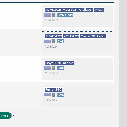
ACAD2021
ACLT2021
Civil2021
Inv2...
*
CAD,CAM
19.4.2020
ACAD2020
ACLT2020
Civil2020
Inv2...
*
CAD
11.2.2020
Maya2020
Arnold
*
CAD
16.12.2019
Fusion360
*
CAD
3.10.2019
»|