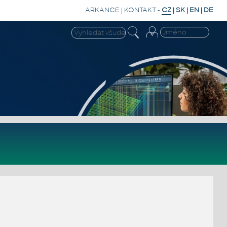
ARKANCE
|
KONTAKT
-
CZ
|
SK
|
EN
|
DE