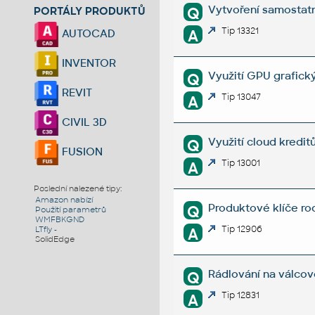
Vytvoření samostatn
Q
PORTÁLY PRODUKTŮ
Tip 13321
A
AUTOCAD
INVENTOR
Využití GPU grafick
Q
REVIT
Tip 13047
A
CIVIL 3D
Využití cloud kredit
Q
FUSION
Tip 13001
A
Poslední nalezené tipy:
Amazon nabízí
Produktové klíče ro
Q
Použití parametrů
WMFBKGND
Tip 12906
A
LTfly -
SolidEdge
Rádlování na válcov
Q
Tip 12831
A