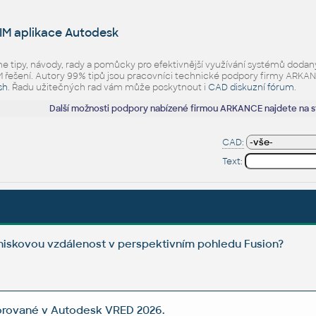
IM aplikace Autodesk
eme tipy, návody, rady a pomůcky pro efektivnější využívání systémů d
ešení. Autory 99% tipů jsou pracovníci technické podpory firmy ARKANCE.
sh
. Řadu užitečných rad vám může poskytnout i
CAD diskuzní fórum
.
Další možnosti podpory nabízené firmou ARKANCE najdete na 
CAD:
Text:
ohniskovou vzdálenost v perspektivním pohledu Fusion?
rované v Autodesk VRED 2026.