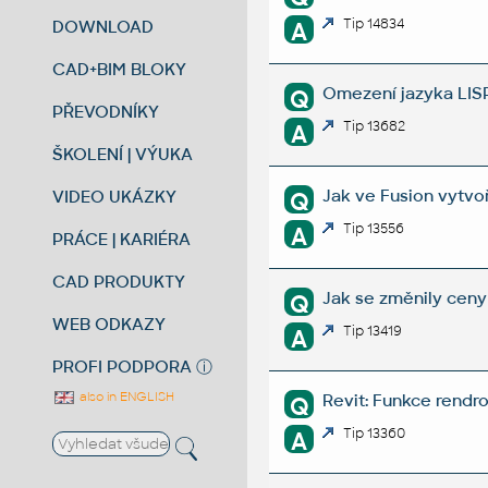
Tip 14834
DOWNLOAD
A
CAD+BIM BLOKY
Omezení jazyka LISP
Q
PŘEVODNÍKY
Tip 13682
A
ŠKOLENÍ | VÝUKA
Jak ve Fusion vytvo
VIDEO UKÁZKY
Q
Tip 13556
A
PRÁCE | KARIÉRA
CAD PRODUKTY
Jak se změnily ceny
Q
WEB ODKAZY
Tip 13419
A
PROFI PODPORA
ⓘ
also in ENGLISH
Revit: Funkce rendr
Q
Tip 13360
A