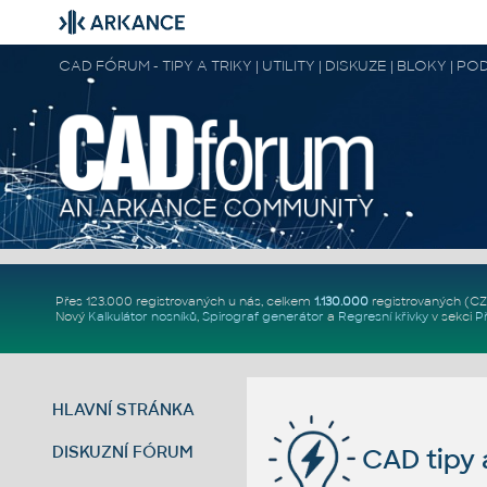
CAD FÓRUM - TIPY A TRIKY | UTILITY | DISKUZE | BLOKY |
Přes 123.000 registrovaných u nás, celkem
1.130.000
registrovaných (C
Nový
Kalkulátor nosníků
,
Spirograf generátor
a
Regresní křivky
v sekci
P
HLAVNÍ STRÁNKA
DISKUZNÍ FÓRUM
CAD tipy a