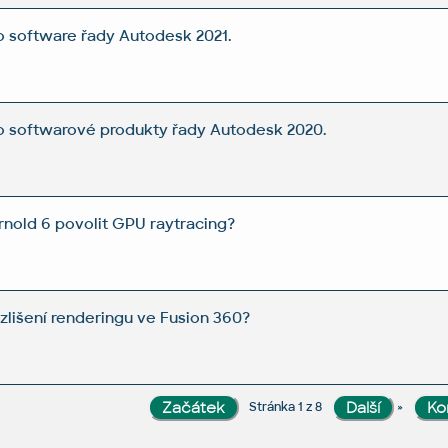
o software řady Autodesk 2021.
o softwarové produkty řady Autodesk 2020.
rnold 6 povolit GPU raytracing?
zlišení renderingu ve Fusion 360?
»
Stránka 1 z 8