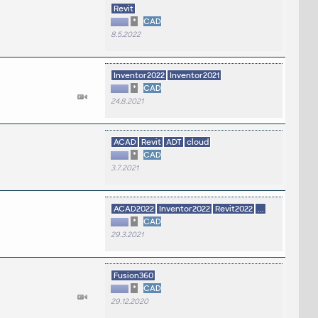
Revit
*
CAD
8.5.2022
Inventor2022
Inventor2021
*
CAD
24.8.2021
ACAD
Revit
ADT
cloud
*
CAD
3.7.2021
ACAD2022
Inventor2022
Revit2022
...
*
CAD
29.3.2021
Fusion360
*
CAD
29.12.2020