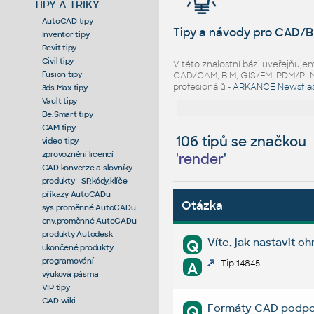
TIPY A TRIKY
AutoCAD tipy
Tipy a návody pro CAD/B
Inventor tipy
Revit tipy
Civil tipy
V této znalostní bázi uveřejňuj
Fusion tipy
CAD/CAM, BIM, GIS/FM, PDM/PLM ř
profesionálů -
ARKANCE Newsfla
3ds Max tipy
Vault tipy
Be.Smart tipy
CAM tipy
106 tipů se značkou
video-tipy
zprovoznění licencí
'
render
'
CAD konverze a slovníky
produkty - SP,kódy,klíče
příkazy AutoCADu
Otázka
sys.proměnné AutoCADu
env.proměnné AutoCADu
produkty Autodesk
Víte, jak nastavit 
Q
ukončené produkty
programování
Tip 14845
A
výuková pásma
VIP tipy
CAD wiki
Formáty CAD podpo
Q