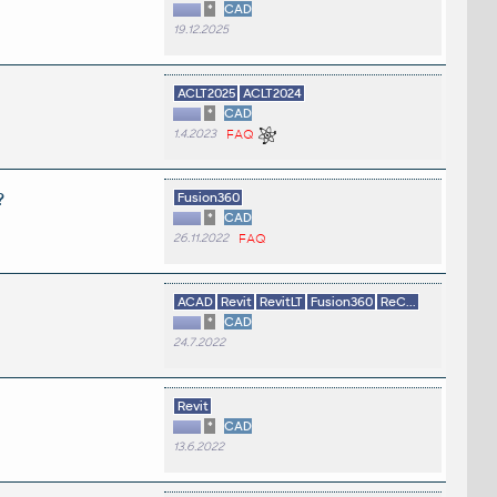
*
CAD
19.12.2025
ACLT2025
ACLT2024
*
CAD
1.4.2023
FAQ
?
Fusion360
*
CAD
26.11.2022
FAQ
ACAD
Revit
RevitLT
Fusion360
ReC...
*
CAD
24.7.2022
Revit
*
CAD
13.6.2022