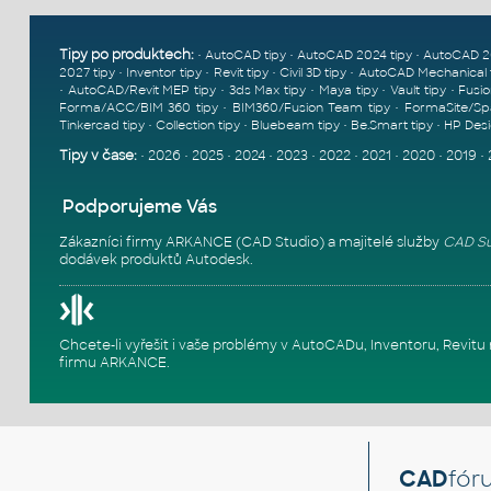
Tipy po produktech:
•
•
•
AutoCAD tipy
AutoCAD 2024 tipy
AutoCAD 2
•
•
•
•
2027 tipy
Inventor tipy
Revit tipy
Civil 3D tipy
AutoCAD Mechanical 
•
•
•
•
•
AutoCAD/Revit MEP tipy
3ds Max tipy
Maya tipy
Vault tipy
Fusio
•
•
Forma/ACC/BIM 360 tipy
BIM360/Fusion Team tipy
FormaSite/Sp
•
•
•
•
Tinkercad tipy
Collection tipy
Bluebeam tipy
Be.Smart tipy
HP Desi
Tipy v čase:
•
2026
•
2025
•
2024
•
2023
•
2022
•
2021
•
2020
•
2019
•
Podporujeme Vás
Zákazníci firmy ARKANCE (CAD Studio) a majitelé služby
CAD Su
dodávek produktů Autodesk.
Chcete-li vyřešit i vaše problémy v AutoCADu, Inventoru, Rev
firmu ARKANCE
.
CAD
fór