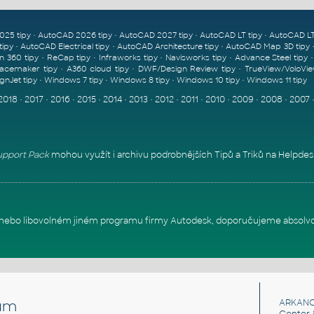
•
•
•
•
025 tipy
AutoCAD 2026 tipy
AutoCAD 2027 tipy
AutoCAD LT tipy
AutoCAD LT
•
•
•
tipy
AutoCAD Electrical tipy
AutoCAD Architecture tipy
AutoCAD Map 3D tipy
•
•
•
•
n 360 tipy
ReCap tipy
Infraworks tipy
Navisworks tipy
Advance Steel tipy
•
•
•
acemaker tipy
A360 cloud tipy
DWF/Design Review tipy
TrueView/VoloVie
•
•
•
•
gnJet tipy
Windows 7 tipy
Windows 8 tipy
Windows 10 tipy
Windows 11 tipy
2018
•
2017
•
2016
•
2015
•
2014
•
2013
•
2012
•
2011
•
2010
•
2009
•
2008
•
2007
pport Pack
mohou využít i archivu podrobnějších Tipů a Triků na
Helpdes
itu nebo libovolném jiném programu firmy Autodesk, doporučujeme absolv
um
ARKANC