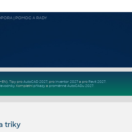
 PODPORA | POMOC A RADY
Z+EN)
. Tipy pro
AutoCAD 2027
, pro
Inventor 2027
a pro
Revit 2027
.
řevodníky
.
Kompletní
příkazy
a
proměnné AutoCADu 2027
.
 triky