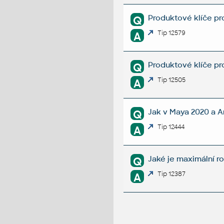
Produktové klíče pr
Q
Tip 12579
A
Produktové klíče pr
Q
Tip 12505
A
Jak v Maya 2020 a A
Q
Tip 12444
A
Jaké je maximální ro
Q
Tip 12387
A