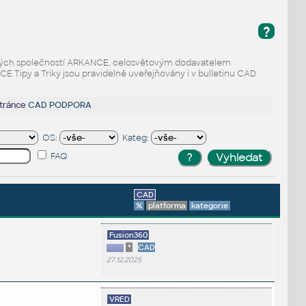
?
odaných společností ARKANCE, celosvětovým dodavatelem
Tipy a Triky jsou pravidelně uveřejňovány i v bulletinu CAD
stránce
CAD PODPORA
OS:
Kateg:
FAQ
CAD
%
platforma
kategorie
Fusion360
*
CAD
27.12.2025
VRED