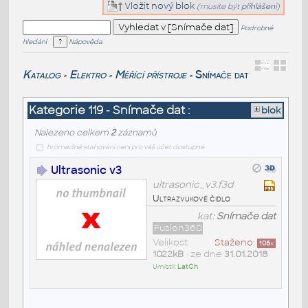
Vložit nový blok
(musíte být
přihlášeni
)
Podrobné
hledání
Nápověda
Katalog
Elektro
Měřící přístroje
Snímače dat
>
>
>
Kategorie 119 - Snímače dat :
blok
Nalezeno celkem
2
záznamů
hromadné stahování není pro váš účet dostupné
Ultrasonic v3
ultrasonic_v3.f3d
Ultrazvukové čidlo
kat:
Snímače dat
Fusion360
Velikost
Staženo:
106
x
1022kB
• ze dne
31.01.2018
Umístil:
LatCh