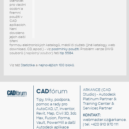
stahovat
pro vlastní
osobní a
firemní
použití v
CAD
aplikacích.
Není
dovoleno
jejich další
šíření
formou elektronických katalogů, médií či služeb (jiné katalogy, web
download, CD, apod.) - viz
podmínky použití
. Problém verze DWG
souborů (
neplatný soubor
) řeší
tip 5584
.
Viz též
Statistika
a
nejnovějších 100 bloků
.
CAD
fórum
ARKANCE
(CAD
Studio) - Autodesk
Platinum Partner &
Tipy, triky, podpora,
Training Center &
pomoc a rady pro
Services Partner
AutoCAD, LT, Inventor,
Revit, Map, Civil 3D, 3ds
KONTAKT:
Max, Fusion, Forma,
webmaster.cz@arkance.w
Vault, PowerMill a další
| tel. +420 910 970 111
Autodesk aplikace