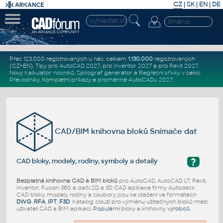
CZ
|
SK
|
EN
|
DE
Přes 123.000 registrovaných u nás, celkem
1.130.000
registrovaných
(CZ+EN)
. Tipy pro
AutoCAD 2027
, pro
Inventor 2027
a pro
Revit 2027
.
Nový
Kalkulátor nosníků
,
Spirograf generátor
a
Regresní křivky
v sekci
Převodníky
.
Kompletní
příkazy
a
proměnné AutoCADu 2027
.
CAD/BIM knihovna bloků Snímače dat
?
CAD bloky, modely, rodiny, symboly a detaily
Bezplatná knihovna CAD a BIM bloků
pro AutoCAD, AutoCAD LT, Revit,
Inventor, Fusion 360 a další 2D a 3D CAD aplikace firmy Autodesk.
CAD bloky, modely, rodiny a soubory jsou ke stažení ve formátech
DWG
,
RFA
,
IPT
,
F3D
. Katalog slouží pro výměnu užitečných bloků mezi
uživateli CAD a BIM aplikací.
Populární
bloky a knihovny
výrobců
.