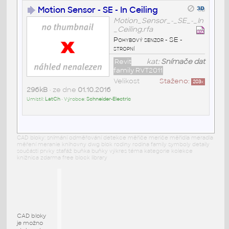
Motion Sensor - SE - In Ceiling
Motion_Sensor_-_SE_-_In
_Ceiling.rfa
Pohybový senzor - SE -
stropní
Revit
kat:
Snímače dat
family RVT2011
Velikost
Staženo:
203
x
296kB
• ze dne
01.10.2016
Umístil:
LatCh
• Výrobce:
Schneider-Electric
CAD bloky: snímání odměřování detekce měřiče meriče měřidla meradla
měření meranie knihovny dwg blok rodiny rodina family symboly detaily
součásti prvky stafáž buňka buňky výkres téma kategorie kolekce
knižnica zdarma free block library
CAD bloky
je možno