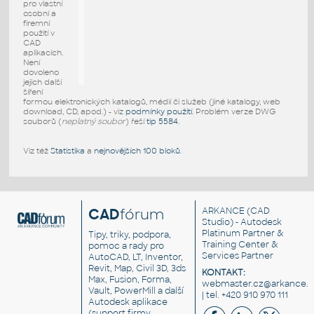
pro vlastní
osobní a
firemní
použití v
CAD
aplikacích.
Není
dovoleno
jejich další
šíření
formou elektronických katalogů, médií či služeb (jiné katalogy, web
download, CD, apod.) - viz
podmínky použití
. Problém verze DWG
souborů (
neplatný soubor
) řeší
tip 5584
.
Viz též
Statistika
a
nejnovějších 100 bloků
.
CAD
fórum
ARKANCE
(CAD
Studio) - Autodesk
Platinum Partner &
Tipy, triky, podpora,
Training Center &
pomoc a rady pro
Services Partner
AutoCAD, LT, Inventor,
Revit, Map, Civil 3D, 3ds
KONTAKT:
Max, Fusion, Forma,
webmaster.cz@arkance.w
Vault, PowerMill a další
| tel. +420 910 970 111
Autodesk aplikace
(support firmy