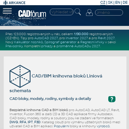
CZ
|
SK
|
EN
|
DE
Přes 123.000 registrovaných u nás, celkem
1.130.000
registrovaných
(CZ+EN)
. Tipy pro
AutoCAD 2027
, pro
Inventor 2027
a pro
Revit 2027
.
Nový
Kalkulátor nosníků
,
Spirograf generátor
a
Regresní křivky
v sekci
Převodníky
.
Kompletní
příkazy
a
proměnné AutoCADu 2027
.
CAD/BIM knihovna bloků Liniová
schemata
?
CAD bloky, modely, rodiny, symboly a detaily
Bezplatná knihovna CAD a BIM bloků
pro AutoCAD, AutoCAD LT, Revit,
Inventor, Fusion 360 a další 2D a 3D CAD aplikace firmy Autodesk.
CAD bloky, modely, rodiny a soubory jsou ke stažení ve formátech
DWG
,
RFA
,
IPT
,
F3D
. Katalog slouží pro výměnu užitečných bloků mezi
uživateli CAD a BIM aplikací.
Populární
bloky a knihovny
výrobců
.