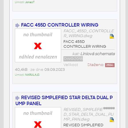
Umístil:
JonasT
FACC 455D CONTROLLER WIRING
FACC_455D_CONTROLLE
R_WIRING.dwg
FACC 455D
CONTROLLER WIRING
kat:
Liniová schemata
DWG2018
Velikost
Staženo:
2684
x
40,4kB
• ze dne
09.09.2023
Umístil:
NARULAJS
REVISED SIMPLEFIED STAR DELTA DUAL P
UMP PANEL
REVISED_SIMPLEFIE
D_STAR_DELTA_DUAL_PU
MP_PAN.dwg
REVISED SIMPLEFIED