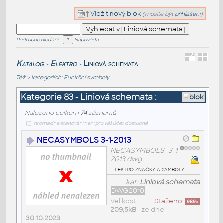
Vložit nový blok
(musíte být
přihlášeni
)
Podrobné hledání
Nápověda
Katalog
Elektro
Liniová schemata
>
>
Též v kategoriích:
Funkční symboly
Kategorie 83 - Liniová schemata :
blok
Nalezeno celkem
74
záznamů
hromadné stahování není pro váš účet dostupné
NECASYMBOLS 3-1-2013
NECASYMBOLS_3-1-
2013.dwg
Elektro značky a symboly
kat:
Liniová schemata
DWG2010
Velikost
Staženo:
989
x
209,5kB
• ze dne
30.10.2023