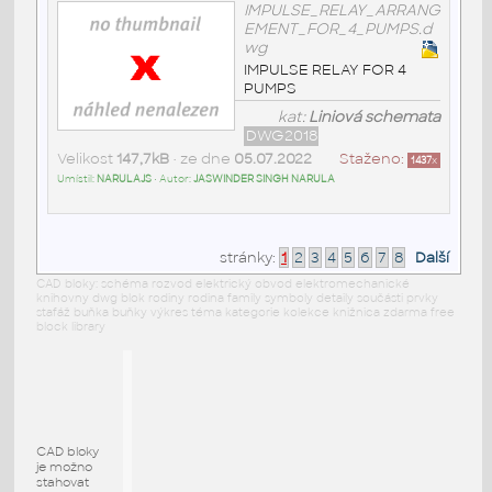
IMPULSE_RELAY_ARRANG
EMENT_FOR_4_PUMPS.d
wg
IMPULSE RELAY FOR 4
PUMPS
kat:
Liniová schemata
DWG2018
Velikost
147,7kB
• ze dne
05.07.2022
Staženo:
1437
x
Umístil:
NARULAJS
• Autor:
JASWINDER SINGH NARULA
stránky:
1
2
3
4
5
6
7
8
Další
CAD bloky: schéma rozvod elektrický obvod elektromechanické
knihovny dwg blok rodiny rodina family symboly detaily součásti prvky
stafáž buňka buňky výkres téma kategorie kolekce knižnica zdarma free
block library
CAD bloky
je možno
stahovat