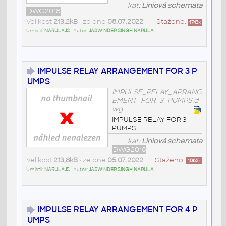
kat:
Liniová schemata
DWG2018
Velikost
213,2kB
• ze dne
08.07.2022
Staženo:
1743
x
Umístil:
NARULAJS
• Autor:
JASWINDER SINGH NARULA
IMPULSE RELAY ARRANGEMENT FOR 3 P
UMPS
IMPULSE_RELAY_ARRANG
EMENT_FOR_3_PUMPS.d
wg
IMPULSE RELAY FOR 3
PUMPS
kat:
Liniová schemata
DWG2018
Velikost
213,8kB
• ze dne
05.07.2022
Staženo:
1062
x
Umístil:
NARULAJS
• Autor:
JASWINDER SINGH NARULA
IMPULSE RELAY ARRANGEMENT FOR 4 P
UMPS