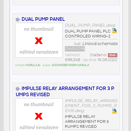
DUAL PUMP PANEL
DUAL_PUMP_PANEL.dwg
DUAL PUMP PANEL PLC
CONTROLED WIRING-2
kat:
Liniová schemata
DWG2018
Velikost
Staženo:
2643
x
688,3kB
• ze dne
15.08.2022
Umístil:
NARULAJS
• Autor:
JASWINDER SINGH NARULA
IMPULSE RELAY ARRANGEMENT FOR 3 P
UMPS REVISED
IMPULSE_RELAY_ARRANG
EMENT_FOR_3_PUMPS_R
EVIS.dwg
IMPULSE RELAY
ARRANGEMENT FOR 3
PUMPS REVISED