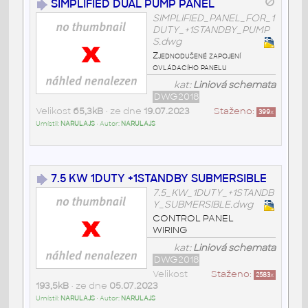
SIMPLIFIED DUAL PUMP PANEL
SIMPLIFIED_PANEL_FOR_1
DUTY_+1STANDBY_PUMP
S.dwg
Zjednodušené zapojení
ovládacího panelu
kat:
Liniová schemata
DWG2018
Velikost
65,3kB
• ze dne
19.07.2023
Staženo:
399
x
Umístil:
NARULAJS
• Autor:
NARULAJS
7.5 KW 1DUTY +1STANDBY SUBMERSIBLE
7.5_KW_1DUTY_+1STANDB
Y_SUBMERSIBLE.dwg
CONTROL PANEL
WIRING
kat:
Liniová schemata
DWG2018
Velikost
Staženo:
2583
x
193,5kB
• ze dne
05.07.2023
Umístil:
NARULAJS
• Autor:
NARULAJS