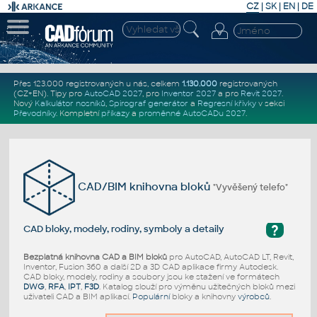
CZ
|
SK
|
EN
|
DE
Přes 123.000 registrovaných u nás, celkem
1.130.000
registrovaných
(CZ+EN)
. Tipy pro
AutoCAD 2027
, pro
Inventor 2027
a pro
Revit 2027
.
Nový
Kalkulátor nosníků
,
Spirograf generátor
a
Regresní křivky
v sekci
Převodníky
.
Kompletní
příkazy
a
proměnné AutoCADu 2027
.
CAD/BIM knihovna bloků
"Vyvěšený telefo"
?
CAD bloky, modely, rodiny, symboly a detaily
Bezplatná knihovna CAD a BIM bloků
pro AutoCAD, AutoCAD LT, Revit,
Inventor, Fusion 360 a další 2D a 3D CAD aplikace firmy Autodesk.
CAD bloky, modely, rodiny a soubory jsou ke stažení ve formátech
DWG
,
RFA
,
IPT
,
F3D
. Katalog slouží pro výměnu užitečných bloků mezi
uživateli CAD a BIM aplikací.
Populární
bloky a knihovny
výrobců
.