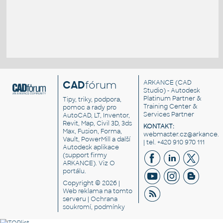
CAD
fórum
ARKANCE
(CAD
Studio) - Autodesk
Platinum Partner &
Tipy, triky, podpora,
Training Center &
pomoc a rady pro
Services Partner
AutoCAD, LT, Inventor,
Revit, Map, Civil 3D, 3ds
KONTAKT:
Max, Fusion, Forma,
webmaster.cz@arkance.w
Vault, PowerMill a další
| tel. +420 910 970 111
Autodesk aplikace
(support firmy
ARKANCE). Viz
O
portálu
.
Copyright © 2026 |
Web reklama
na tomto
serveru |
Ochrana
soukromí, podmínky