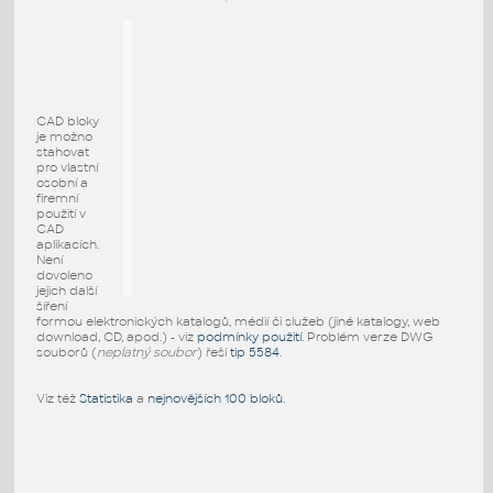
CAD bloky
je možno
stahovat
pro vlastní
osobní a
firemní
použití v
CAD
aplikacích.
Není
dovoleno
jejich další
šíření
formou elektronických katalogů, médií či služeb (jiné katalogy, web
download, CD, apod.) - viz
podmínky použití
. Problém verze DWG
souborů (
neplatný soubor
) řeší
tip 5584
.
Viz též
Statistika
a
nejnovějších 100 bloků
.