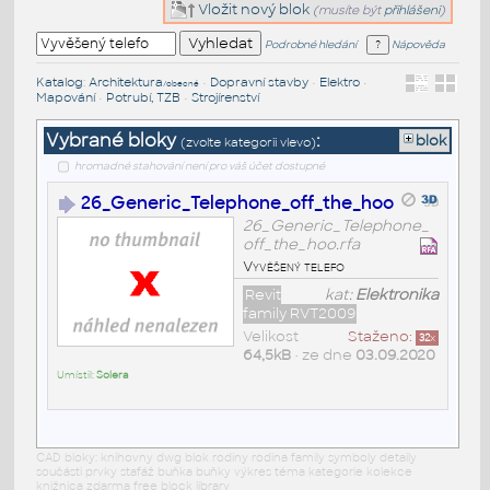
Vložit nový blok
(musíte být
přihlášeni
)
Podrobné hledání
Nápověda
Katalog
:
Architektura
•
Dopravní stavby
•
Elektro
•
/obecné
Mapování
•
Potrubí, TZB
•
Strojírenství
Vybrané bloky
:
blok
(zvolte kategorii vlevo)
hromadné stahování není pro váš účet dostupné
26_Generic_Telephone_off_the_hoo
26_Generic_Telephone_
off_the_hoo.rfa
Vyvěšený telefo
Revit
kat:
Elektronika
family RVT2009
Velikost
Staženo:
32
x
64,5kB
• ze dne
03.09.2020
Umístil:
Solera
CAD bloky: knihovny dwg blok rodiny rodina family symboly detaily
součásti prvky stafáž buňka buňky výkres téma kategorie kolekce
knižnica zdarma free block library