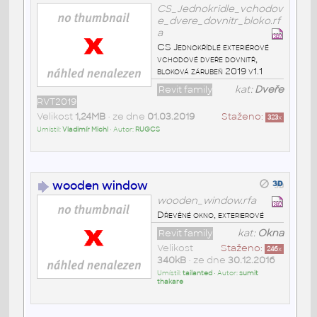
CS_Jednokridle_vchodov
e_dvere_dovnitr_bloko.rf
a
CS Jednokřídlé exteriérové
vchodové dveře dovnitř,
bloková zárubeň 2019 v1.1
Revit family
kat:
Dveře
RVT2019
Velikost
1,24MB
• ze dne
01.03.2019
Staženo:
323
x
Umístil:
Vladimír Michl
• Autor:
RUGCS
wooden window
wooden_window.rfa
Dřevěné okno, exterierové
Revit family
kat:
Okna
Velikost
Staženo:
246
x
340kB
• ze dne
30.12.2016
Umístil:
tailanted
• Autor:
sumit
thakare