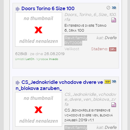
Doors Torino 6 Size 100
Doors_Torino_6_Size_100.
rfa
Exteriérové dveře Torino
6, šířka 100
Revit family
kat:
Dveře
RVT2008
Velikost
Staženo:
241
x
628kB
• ze dne
26.08.2019
Umístil:
LatCh
• Výrobce:
Invado
CS_Jednokridle vchodove dvere ve
n_blokova zaruben_
CS_Jednokridle_vchodov
e_dvere_ven_blokova_z.r
fa
CS Jednokřídlé exteriérové
vchodové dveře ven, bloková
zárubeň 2019 v1.1
Revit family
kat:
Dveře