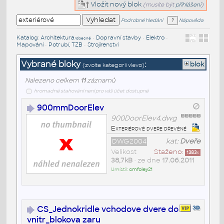
Vložit nový blok
(musíte být
přihlášeni
)
Podrobné hledání
Nápověda
Katalog
:
Architektura
•
Dopravní stavby
•
Elektro
•
/obecné
Mapování
•
Potrubí, TZB
•
Strojírenství
Vybrané bloky
:
blok
(zvolte kategorii vlevo)
Nalezeno celkem
11
záznamů
hromadné stahování není pro váš účet dostupné
900mmDoorElev
900DoorElev4.dwg
Exteriérové dveře dřevěné
DWG2004
kat:
Dveře
Velikost
Staženo:
1383
x
38,7kB
• ze dne
17.06.2011
Umístil:
cmfoley21
CS_Jednokridle vchodove dvere do
vnitr_blokova zaru