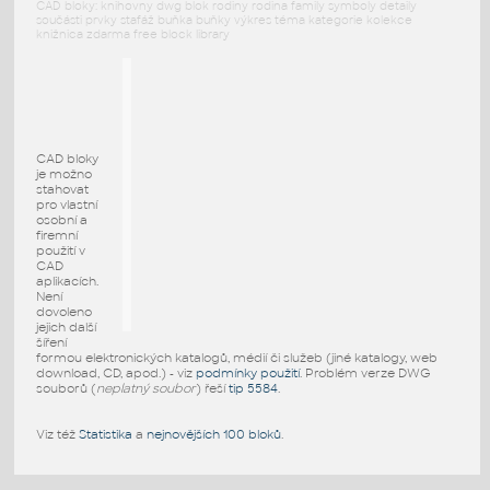
CAD bloky: knihovny dwg blok rodiny rodina family symboly detaily
součásti prvky stafáž buňka buňky výkres téma kategorie kolekce
knižnica zdarma free block library
CAD bloky
je možno
stahovat
pro vlastní
osobní a
firemní
použití v
CAD
aplikacích.
Není
dovoleno
jejich další
šíření
formou elektronických katalogů, médií či služeb (jiné katalogy, web
download, CD, apod.) - viz
podmínky použití
. Problém verze DWG
souborů (
neplatný soubor
) řeší
tip 5584
.
Viz též
Statistika
a
nejnovějších 100 bloků
.