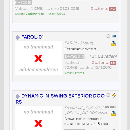
RVT2019
Velikost
1,12MB
• ze dne
01.03.2019
Staženo:
210
x
Umístil:
Vladimír Michl
• Autor:
RUGCS
FAROL-01
FAROL-01.dwg
Exteriérové světlo
DWG2010
kat:
Osvětlení
Velikost
Staženo:
65
x
70,4kB
• ze dne
16.11.2018
Umístil:
eritme
DYNAMIC IN-SWING EXTERIOR DOO
RS
DYNAMIC_IN-SWING
_PELLA_DOORS.dwg
Dynamické jednoduché
dveře, exteriérové: 18 typů