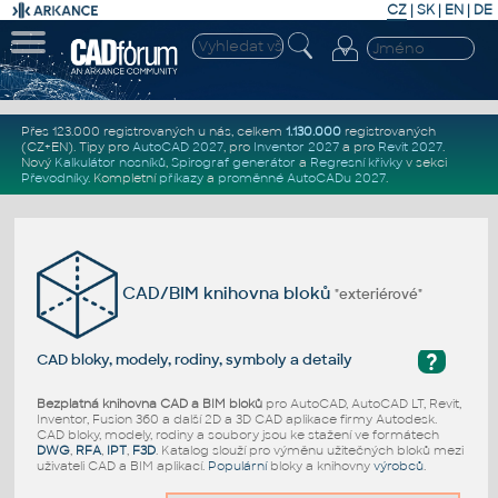
CZ
|
SK
|
EN
|
DE
Přes 123.000 registrovaných u nás, celkem
1.130.000
registrovaných
(CZ+EN)
. Tipy pro
AutoCAD 2027
, pro
Inventor 2027
a pro
Revit 2027
.
Nový
Kalkulátor nosníků
,
Spirograf generátor
a
Regresní křivky
v sekci
Převodníky
.
Kompletní
příkazy
a
proměnné AutoCADu 2027
.
CAD/BIM knihovna bloků
"exteriérové"
?
CAD bloky, modely, rodiny, symboly a detaily
Bezplatná knihovna CAD a BIM bloků
pro AutoCAD, AutoCAD LT, Revit,
Inventor, Fusion 360 a další 2D a 3D CAD aplikace firmy Autodesk.
CAD bloky, modely, rodiny a soubory jsou ke stažení ve formátech
DWG
,
RFA
,
IPT
,
F3D
. Katalog slouží pro výměnu užitečných bloků mezi
uživateli CAD a BIM aplikací.
Populární
bloky a knihovny
výrobců
.