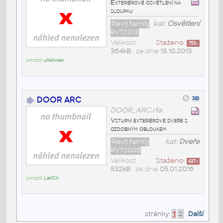
Exteriérové osvětlení na
sloupku
Revit family
kat:
Osvětlení
RVT2013
Velikost
Staženo:
753
x
364kB
• ze dne
13.10.2013
Umístil:
ullokwak
DOOR ARC
DOOR_ARC.rfa
Vstupní exteriérové dveře s
ozdobným obloukem
Revit family
kat:
Dveře
RVT2008
Velikost
Staženo:
437
x
532kB
• ze dne
05.01.2016
Umístil:
LatCh
stránky:
1
2
Další