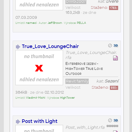
DWG2007
kat:
Dveře
Velikost
Staženo:
1783
x
163,2kB
• ze dne
07.03.2009
Umístil:
nameci
• Autor:
Jeff Brown
• Výrobce:
PELLA
True_Love_LoungeChair
True_Love_LoungeChair.
rfa
Exteriérové sezení -
HighTower True Love
Outdoor
Revit family
kat:
Sezení
Velikost
Staženo:
930
x
384kB
• ze dne
02.10.2012
Umístil:
Vladimír Michl
• Výrobce:
HighTower
Post with Light
Post_with_Light.rfa