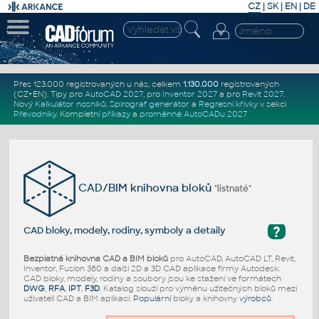
CZ
|
SK
|
EN
|
DE
Přes 123.000 registrovaných u nás, celkem
1.130.000
registrovaných
(CZ+EN)
. Tipy pro
AutoCAD 2027
, pro
Inventor 2027
a pro
Revit 2027
.
Nový
Kalkulátor nosníků
,
Spirograf generátor
a
Regresní křivky
v sekci
Převodníky
.
Kompletní
příkazy
a
proměnné AutoCADu 2027
.
CAD/BIM knihovna bloků
"listnaté"
?
CAD bloky, modely, rodiny, symboly a detaily
Bezplatná knihovna CAD a BIM bloků
pro AutoCAD, AutoCAD LT, Revit,
Inventor, Fusion 360 a další 2D a 3D CAD aplikace firmy Autodesk.
CAD bloky, modely, rodiny a soubory jsou ke stažení ve formátech
DWG
,
RFA
,
IPT
,
F3D
. Katalog slouží pro výměnu užitečných bloků mezi
uživateli CAD a BIM aplikací.
Populární
bloky a knihovny
výrobců
.