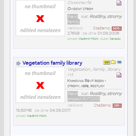
Ovocne.rfa
Ovocný strom
Revit
kat:
Rostliny, stromy
family
Velikost
Staženo:
3406
x
276kB
• ze dne
01.09.2006
Umístil:
Vladimír Michl
• Autor:
Xanadu
Vegetation family library
Vegetation_family_library.
rvt
Knihovna Revit rodin -
stromy, keře, rostliny
Revit
kat:
Rostliny, stromy
project RVT2013
Velikost
Staženo:
2361
x
13,82MB
• ze dne
04.09.2017
Umístil:
Vladimír Michl