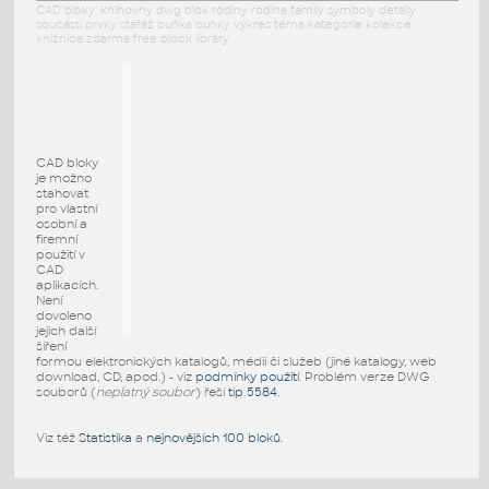
CAD bloky: knihovny dwg blok rodiny rodina family symboly detaily
součásti prvky stafáž buňka buňky výkres téma kategorie kolekce
knižnica zdarma free block library
CAD bloky
je možno
stahovat
pro vlastní
osobní a
firemní
použití v
CAD
aplikacích.
Není
dovoleno
jejich další
šíření
formou elektronických katalogů, médií či služeb (jiné katalogy, web
download, CD, apod.) - viz
podmínky použití
. Problém verze DWG
souborů (
neplatný soubor
) řeší
tip 5584
.
Viz též
Statistika
a
nejnovějších 100 bloků
.