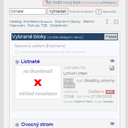
Vložit nový blok
(musíte být
přihlášeni
)
Podrobné hledání
Nápověda
Katalog
:
Architektura
•
Dopravní stavby
•
Elektro
•
/obecné
Mapování
•
Potrubí, TZB
•
Strojírenství
Vybrané bloky
:
blok
(zvolte kategorii vlevo)
Nalezeno celkem
3
záznamů
hromadné stahování není pro váš účet dostupné
Listnaté
Listnate.rfa
Listnatý strom
Revit
kat:
Rostliny, stromy
family
Velikost
Staženo:
4674
x
212kB
• ze dne
27.09.2006
Umístil:
Vladimír Michl
• Autor:
Xanadu
Ovocný strom