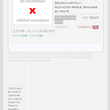
Golfová loptička v
polovičnom profile, zrkadlenie
je vypnuté
Inventor part
kat:
Sport
IPT10
Velikost
Staženo:
115
x
2,27MB
• ze dne
24.08.2011
Umístil:
Sivák
• Autor:
Sivák
CAD bloky: knihovny dwg blok rodiny rodina family symboly detaily
součásti prvky stafáž buňka buňky výkres téma kategorie kolekce
knižnica zdarma free block library
CAD bloky
je možno
stahovat
pro vlastní
osobní a
firemní
použití v