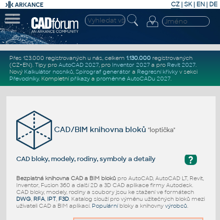
CZ
|
SK
|
EN
|
DE
Přes 123.000 registrovaných u nás, celkem
1.130.000
registrovaných
(CZ+EN)
. Tipy pro
AutoCAD 2027
, pro
Inventor 2027
a pro
Revit 2027
.
Nový
Kalkulátor nosníků
,
Spirograf generátor
a
Regresní křivky
v sekci
Převodníky
.
Kompletní
příkazy
a
proměnné AutoCADu 2027
.
CAD/BIM knihovna bloků
"loptička"
?
CAD bloky, modely, rodiny, symboly a detaily
Bezplatná knihovna CAD a BIM bloků
pro AutoCAD, AutoCAD LT, Revit,
Inventor, Fusion 360 a další 2D a 3D CAD aplikace firmy Autodesk.
CAD bloky, modely, rodiny a soubory jsou ke stažení ve formátech
DWG
,
RFA
,
IPT
,
F3D
. Katalog slouží pro výměnu užitečných bloků mezi
uživateli CAD a BIM aplikací.
Populární
bloky a knihovny
výrobců
.