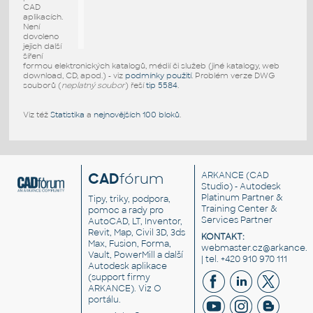
CAD
aplikacích.
Není
dovoleno
jejich další
šíření
formou elektronických katalogů, médií či služeb (jiné katalogy, web
download, CD, apod.) - viz
podmínky použití
. Problém verze DWG
souborů (
neplatný soubor
) řeší
tip 5584
.
Viz též
Statistika
a
nejnovějších 100 bloků
.
CAD
fórum
ARKANCE
(CAD
Studio) - Autodesk
Platinum Partner &
Tipy, triky, podpora,
Training Center &
pomoc a rady pro
Services Partner
AutoCAD, LT, Inventor,
Revit, Map, Civil 3D, 3ds
KONTAKT:
Max, Fusion, Forma,
webmaster.cz@arkance.w
Vault, PowerMill a další
| tel. +420 910 970 111
Autodesk aplikace
(support firmy
ARKANCE). Viz
O
portálu
.