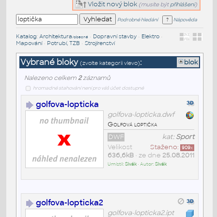
Vložit nový blok
(musíte být
přihlášeni
)
Podrobné hledání
Nápověda
Katalog
:
Architektura
•
Dopravní stavby
•
Elektro
•
/obecné
Mapování
•
Potrubí, TZB
•
Strojírenství
Vybrané bloky
:
blok
(zvolte kategorii vlevo)
Nalezeno celkem
2
záznamů
hromadné stahování není pro váš účet dostupné
golfova-lopticka
golfova-lopticka.dwf
Golfová loptička
DWF
kat:
Sport
Velikost
Staženo:
909
x
636,6kB
• ze dne
25.08.2011
Umístil:
Sivák
• Autor:
Sivák
golfova-lopticka2
golfova-lopticka2.ipt