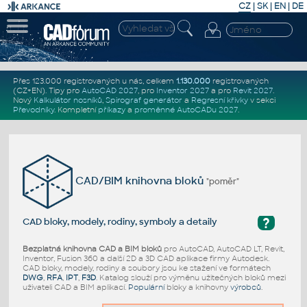
CZ
|
SK
|
EN
|
DE
Přes 123.000 registrovaných u nás, celkem
1.130.000
registrovaných
(CZ+EN)
. Tipy pro
AutoCAD 2027
, pro
Inventor 2027
a pro
Revit 2027
.
Nový
Kalkulátor nosníků
,
Spirograf generátor
a
Regresní křivky
v sekci
Převodníky
.
Kompletní
příkazy
a
proměnné AutoCADu 2027
.
CAD/BIM knihovna bloků
"poměr"
?
CAD bloky, modely, rodiny, symboly a detaily
Bezplatná knihovna CAD a BIM bloků
pro AutoCAD, AutoCAD LT, Revit,
Inventor, Fusion 360 a další 2D a 3D CAD aplikace firmy Autodesk.
CAD bloky, modely, rodiny a soubory jsou ke stažení ve formátech
DWG
,
RFA
,
IPT
,
F3D
. Katalog slouží pro výměnu užitečných bloků mezi
uživateli CAD a BIM aplikací.
Populární
bloky a knihovny
výrobců
.