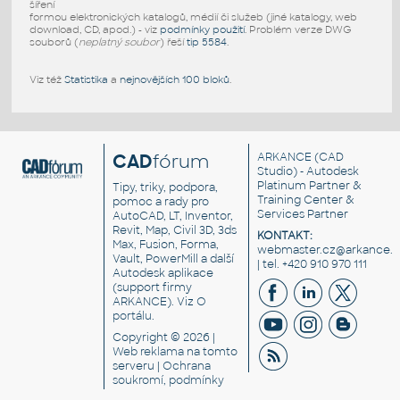
šíření
formou elektronických katalogů, médií či služeb (jiné katalogy, web
download, CD, apod.) - viz
podmínky použití
. Problém verze DWG
souborů (
neplatný soubor
) řeší
tip 5584
.
Viz též
Statistika
a
nejnovějších 100 bloků
.
CAD
fórum
ARKANCE
(CAD
Studio) - Autodesk
Platinum Partner &
Tipy, triky, podpora,
Training Center &
pomoc a rady pro
Services Partner
AutoCAD, LT, Inventor,
Revit, Map, Civil 3D, 3ds
KONTAKT:
Max, Fusion, Forma,
webmaster.cz@arkance.w
Vault, PowerMill a další
| tel. +420 910 970 111
Autodesk aplikace
(support firmy
ARKANCE). Viz
O
portálu
.
Copyright © 2026 |
Web reklama
na tomto
serveru |
Ochrana
soukromí, podmínky