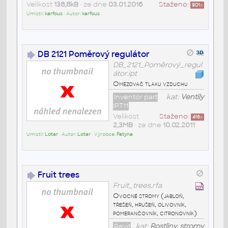
Velikost
138,8kB
• ze dne
03.01.2016
Staženo:
901
x
Umístil:
karfous
• Autor:
karfous
DB 2121 Poměrový regulátor
DB_2121_Poměrový_regul
átor.ipt
Omezovač tlaku vzduchu
Inventor part
kat:
Ventily
IPT11
Velikost
Staženo:
416
x
2,3MB
• ze dne
10.02.2011
Umístil:
Lotar
• Autor:
Lotar
• Výrobce:
Fatyna
Fruit trees
Fruit_trees.rfa
Ovocné stromy (jabloň,
třešeň, hrušeň, olivovník,
pomerančovník, citronovník)
Revit
kat:
Rostliny, stromy