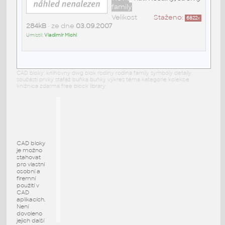
family
Velikost
Staženo:
6822
x
284kB
• ze dne
03.09.2007
Umístil:
Vladimír Michl
CAD bloky: knihovny dwg blok rodiny rodina family symboly detaily
součásti prvky stafáž buňka buňky výkres téma kategorie kolekce
knižnica zdarma free block library
CAD bloky
je možno
stahovat
pro vlastní
osobní a
firemní
použití v
CAD
aplikacích.
Není
dovoleno
jejich další