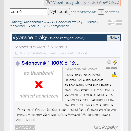
Vložit nový blok
(musíte být
přihlášeni
)
Podrobné hledání
Nápověda
Katalog
:
Architektura
•
Dopravní stavby
•
Elektro
•
/obecné
Mapování
•
Potrubí, TZB
•
Strojírenství
Vybrané bloky
:
blok
(zvolte kategorii vlevo)
Nalezeno celkem
3
záznamů
hromadné stahování není pro váš účet dostupné
Sklonovnik 1-100% či 1:X ...
Sklonovník.dwg
Dynamický sklonovník
umožňující automatické
zarovnání k vybrané hraně a
následný popis jejího sklonu v
procentech či jako poměr 1:X.
Procenta jsou zaokrouhlena
na dvě desetinná místa, poměr
1:X na celé číslo. Umožňuje přehození šipky či nastavení pevné
hodnoty sklony při nepřesném rýsování. Vše pomocí stavu
viditelnosti.
DWG2013
kat:
Popisky