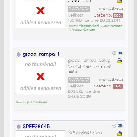
Catria Climb
DWG2004
kat:
Zábava
Velikost
Staženo:
1366
x
158,1kB
• ze dne
28.02.2011
Umístil:
Vladimír Michl
• Autor:
Kompan
• Výrobce:
Kompan
gioco_rampa_1
gioco_rampa_1.dwg
šplhací rampa pro dětské
hřiště
DWG2007
kat:
Zábava
Velikost
Staženo:
1349
x
283,3kB
• ze dne
04.05.2009
Umístil:
jeremdebrem
SPFE28645
SPFE28645.dwg