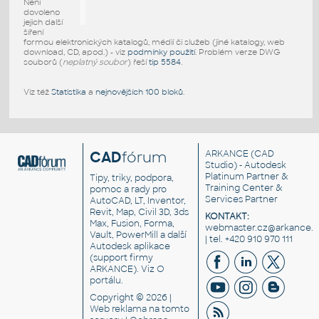
Není
dovoleno
jejich další
šíření
formou elektronických katalogů, médií či služeb (jiné katalogy, web
download, CD, apod.) - viz
podmínky použití
. Problém verze DWG
souborů (
neplatný soubor
) řeší
tip 5584
.
Viz též
Statistika
a
nejnovějších 100 bloků
.
CAD
fórum
ARKANCE
(CAD
Studio) - Autodesk
Platinum Partner &
Tipy, triky, podpora,
Training Center &
pomoc a rady pro
Services Partner
AutoCAD, LT, Inventor,
Revit, Map, Civil 3D, 3ds
KONTAKT:
Max, Fusion, Forma,
webmaster.cz@arkance.w
Vault, PowerMill a další
| tel. +420 910 970 111
Autodesk aplikace
(support firmy
ARKANCE). Viz
O
portálu
.
Copyright © 2026 |
Web reklama
na tomto