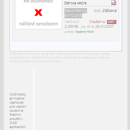
Dětské hřiště
Revit family
kat:
Zábava
RVT2008
Velikost
Staženo:
9357
x
2,35MB
• ze dne
24.11.2007
Umístil:
Vladimír Michl
CAD bloky: knihovny dwg blok rodiny rodina family symboly detaily
součásti prvky stafáž buňka buňky výkres téma kategorie kolekce
knižnica zdarma free block library
CAD bloky
je možno
stahovat
pro vlastní
osobní a
firemní
použití v
CAD
aplikacích.