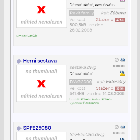
Dětské hřiště, prolézačky
Revit family
kat:
Zábava
Velikost
Staženo:
4762
x
500,5kB
• ze dne
28.02.2008
Umístil:
LatCh
Herni sestava
sestava.dwg
Dětské hřiště
DWG2000
kat:
Exteriéry
Velikost
Staženo:
3546
x
541,4kB
• ze dne
14.03.2008
Umístil:
Pokec
• Autor:
Pokec
•
Výrobce:
Floraservis
SPFE25080
SPFE25080.dwg