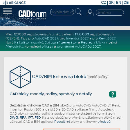
CZ
|
SK
|
EN
|
DE
Přes 123.000 registrovaných u nás, celkem
1.130.000
registrovaných
(CZ+EN)
. Tipy pro
AutoCAD 2027
, pro
Inventor 2027
a pro
Revit 2027
.
Nový
Kalkulátor nosníků
,
Spirograf generátor
a
Regresní křivky
v sekci
Převodníky
.
Kompletní
příkazy
a
proměnné AutoCADu 2027
.
CAD/BIM knihovna bloků
"prolézačky"
?
CAD bloky, modely, rodiny, symboly a detaily
Bezplatná knihovna CAD a BIM bloků
pro AutoCAD, AutoCAD LT, Revit,
Inventor, Fusion 360 a další 2D a 3D CAD aplikace firmy Autodesk.
CAD bloky, modely, rodiny a soubory jsou ke stažení ve formátech
DWG
,
RFA
,
IPT
,
F3D
. Katalog slouží pro výměnu užitečných bloků mezi
uživateli CAD a BIM aplikací.
Populární
bloky a knihovny
výrobců
.