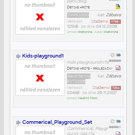
park.dwg
Dětské hřiště
DWG2000
kat:
Zábava
Velikost
Staženo:
11798
x
125kB
• ze dne
04.12.2008
Umístil:
kiketonina
• Autor:
kiketonina
Kids-playground1
Kids-playground1.rfa
Dětské hřiště - prolézačky
Revit family
kat:
Zábava
RVT2008
Velikost
Staženo:
7264
x
204kB
• ze dne
26.11.2007
Umístil:
Vladimír Michl
Commerical_Playground_Set
Commerical_Playgr
ound_Set.rfa