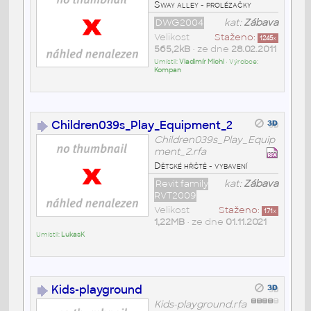
Sway alley - prolézačky
DWG2004
kat:
Zábava
Velikost
Staženo:
1245
x
565,2kB
• ze dne
28.02.2011
Umístil:
Vladimír Michl
• Výrobce:
Kompan
Children039s_Play_Equipment_2
Children039s_Play_Equip
ment_2.rfa
Dětské hřiště - vybavení
Revit family
kat:
Zábava
RVT2009
Velikost
Staženo:
171
x
1,22MB
• ze dne
01.11.2021
Umístil:
LukasK
Kids-playground
Kids-playground.rfa