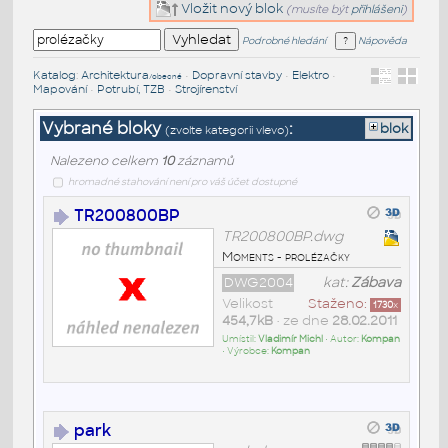
Vložit nový blok
(musíte být
přihlášeni
)
Podrobné hledání
Nápověda
Katalog
:
Architektura
•
Dopravní stavby
•
Elektro
•
/obecné
Mapování
•
Potrubí, TZB
•
Strojírenství
Vybrané bloky
:
blok
(zvolte kategorii vlevo)
Nalezeno celkem
10
záznamů
hromadné stahování není pro váš účet dostupné
TR200800BP
TR200800BP.dwg
Moments - prolézačky
DWG2004
kat:
Zábava
Velikost
Staženo:
1730
x
454,7kB
• ze dne
28.02.2011
Umístil:
Vladimír Michl
• Autor:
Kompan
• Výrobce:
Kompan
park