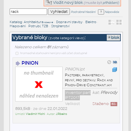
Vložit nový blok
(musíte být
přihlášeni
)
Podrobné hledání
Nápověda
Katalog
:
Architektura
•
Dopravní stavby
•
Elektro
•
/obecné
Mapování
•
Potrubí, TZB
•
Strojírenství
Vybrané bloky
:
blok
(zvolte kategorii vlevo)
Nalezeno celkem
81
záznamů
hromadné stahování není pro váš účet dostupné
PINION
PINION.ipt
Pastorek, parametrický,
pevný, pro sestavu: Rack and
Pinion-Drive Constraint.iam
Inventor part
kat:
Převody
IPT2017
Velikost
Staženo:
60
x
893,5kB
• ze dne
22.01.2022
Umístil:
Vladimír Michl
• Autor:
J.Ribeiro