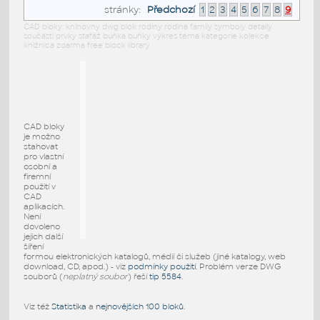
stránky:
Předchozí
1
2
3
4
5
6
7
8
9
CAD bloky: knihovny dwg blok rodiny rodina family symboly detaily
součásti prvky stafáž buňka buňky výkres téma kategorie kolekce
knižnica zdarma free block library
CAD bloky
je možno
stahovat
pro vlastní
osobní a
firemní
použití v
CAD
aplikacích.
Není
dovoleno
jejich další
šíření
formou elektronických katalogů, médií či služeb (jiné katalogy, web
download, CD, apod.) - viz
podmínky použití
. Problém verze DWG
souborů (
neplatný soubor
) řeší
tip 5584
.
Viz též
Statistika
a
nejnovějších 100 bloků
.