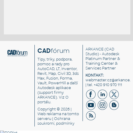
CAD
fórum
ARKANCE
(CAD
Studio) - Autodesk
Platinum Partner &
Tipy, triky, podpora,
Training Center &
pomoc a rady pro
Services Partner
AutoCAD, LT, Inventor,
Revit, Map, Civil 3D, 3ds
KONTAKT:
Max, Fusion, Forma,
webmaster.cz@arkance.w
Vault, PowerMill a další
| tel. +420 910 970 111
Autodesk aplikace
(support firmy
ARKANCE). Viz
O
portálu
.
Copyright © 2026 |
Web reklama
na tomto
serveru |
Ochrana
soukromí, podmínky