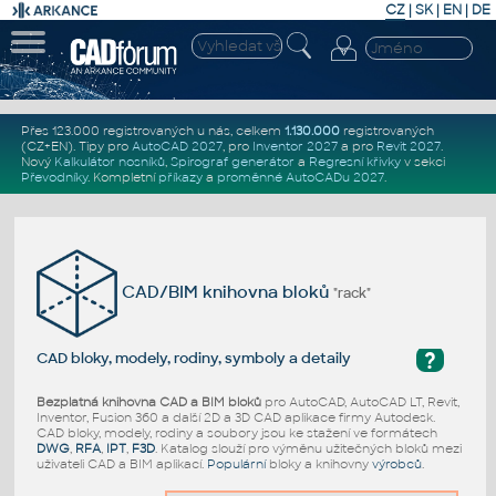
CZ
|
SK
|
EN
|
DE
Přes 123.000 registrovaných u nás, celkem
1.130.000
registrovaných
(CZ+EN)
. Tipy pro
AutoCAD 2027
, pro
Inventor 2027
a pro
Revit 2027
.
Nový
Kalkulátor nosníků
,
Spirograf generátor
a
Regresní křivky
v sekci
Převodníky
.
Kompletní
příkazy
a
proměnné AutoCADu 2027
.
CAD/BIM knihovna bloků
"rack"
?
CAD bloky, modely, rodiny, symboly a detaily
Bezplatná knihovna CAD a BIM bloků
pro AutoCAD, AutoCAD LT, Revit,
Inventor, Fusion 360 a další 2D a 3D CAD aplikace firmy Autodesk.
CAD bloky, modely, rodiny a soubory jsou ke stažení ve formátech
DWG
,
RFA
,
IPT
,
F3D
. Katalog slouží pro výměnu užitečných bloků mezi
uživateli CAD a BIM aplikací.
Populární
bloky a knihovny
výrobců
.