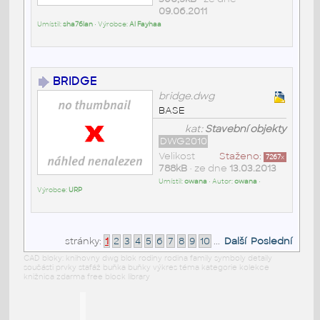
09.06.2011
Umístil:
sha76lan
• Výrobce:
Al Fayhaa
BRIDGE
bridge.dwg
BASE
kat:
Stavební objekty
DWG2010
Velikost
Staženo:
7267
x
788kB
• ze dne
13.03.2013
Umístil:
owana
• Autor:
owana
•
Výrobce:
URP
stránky:
1
2
3
4
5
6
7
8
9
10
...
Další
Poslední
CAD bloky: knihovny dwg blok rodiny rodina family symboly detaily
součásti prvky stafáž buňka buňky výkres téma kategorie kolekce
knižnica zdarma free block library