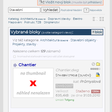
Vložit nový blok
(musíte být
přihlášeni
)
Podrobné hledání
Nápověda
Katalog
:
Architektura
•
Dopravní stavby
•
Elektro
•
/obecné
Mapování
•
Potrubí, TZB
•
Strojírenství
Vybrané bloky
:
blok
(zvolte kategorii vlevo)
Viz též kategorie:
Architektura
•
Stavební objekty
•
/obecné
Projekty, stavby
•
Nalezeno celkem
129
záznamů
hromadné stahování není pro váš účet dostupné
Chantier
Chantier.dwg
Stavební stroje (silniční)
kat:
Průmyslová
DWG2007
Velikost
Staženo:
12934
x
635,4kB
• ze dne
31.03.2010
Umístil:
Tofgong