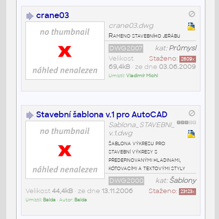
crane03
crane03.dwg
Rameno stavebního jeřábu
DWG2007
kat:
Průmysl
Velikost
Staženo:
2609
x
69,4kB
• ze dne
03.06.2009
Umístil:
Vladimír Michl
Stavební šablona v.1 pro AutoCAD
Sablona_STAVEBNI_
v.1.dwg
šablona výkresu pro
stavební výkresy s
předefinovanými hladinami,
kótovacími a textovými styly
DWG2000
kat:
Šablony
Velikost
44,4kB
• ze dne
13.11.2006
Staženo:
23123
x
Umístil:
Balda
• Autor:
Balda