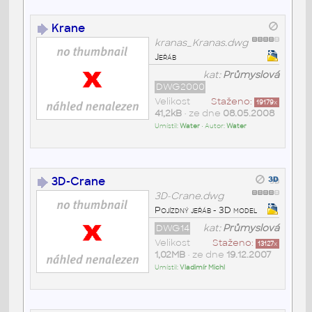
Krane
kranas_Kranas.dwg
Jeřáb
kat:
Průmyslová
DWG2000
Velikost
Staženo:
19179
x
41,2kB
• ze dne
08.05.2008
Umístil:
Water
• Autor:
Water
3D-Crane
3D-Crane.dwg
Pojízdný jeřáb - 3D model
DWG14
kat:
Průmyslová
Velikost
Staženo:
13127
x
1,02MB
• ze dne
19.12.2007
Umístil:
Vladimír Michl