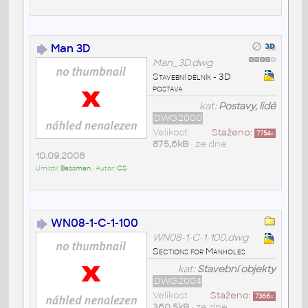
Man 3D
Man_3D.dwg
Stavební dělník - 3D
postava
kat:
Postavy, lidé
DWG2000
Velikost
Staženo:
7754
x
875,6kB
• ze dne
10.09.2008
Umístil:
Bassman
• Autor:
CS
WN08-1-C-1-100
WN08-1-C-1-100.dwg
Sections for Manholes
kat:
Stavební objekty
DWG2004
Velikost
Staženo:
7366
x
360,5kB
• ze dne