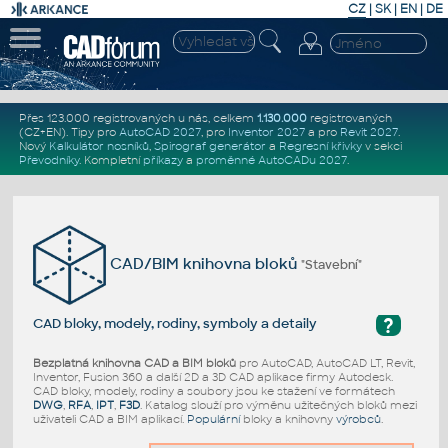
CZ
|
SK
|
EN
|
DE
Přes 123.000 registrovaných u nás, celkem
1.130.000
registrovaných
(CZ+EN)
. Tipy pro
AutoCAD 2027
, pro
Inventor 2027
a pro
Revit 2027
.
Nový
Kalkulátor nosníků
,
Spirograf generátor
a
Regresní křivky
v sekci
Převodníky
.
Kompletní
příkazy
a
proměnné AutoCADu 2027
.
CAD/BIM knihovna bloků
"Stavební"
?
CAD bloky, modely, rodiny, symboly a detaily
Bezplatná knihovna CAD a BIM bloků
pro AutoCAD, AutoCAD LT, Revit,
Inventor, Fusion 360 a další 2D a 3D CAD aplikace firmy Autodesk.
CAD bloky, modely, rodiny a soubory jsou ke stažení ve formátech
DWG
,
RFA
,
IPT
,
F3D
. Katalog slouží pro výměnu užitečných bloků mezi
uživateli CAD a BIM aplikací.
Populární
bloky a knihovny
výrobců
.