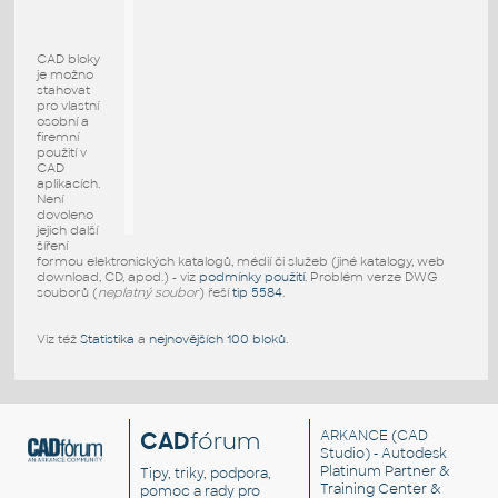
CAD bloky
je možno
stahovat
pro vlastní
osobní a
firemní
použití v
CAD
aplikacích.
Není
dovoleno
jejich další
šíření
formou elektronických katalogů, médií či služeb (jiné katalogy, web
download, CD, apod.) - viz
podmínky použití
. Problém verze DWG
souborů (
neplatný soubor
) řeší
tip 5584
.
Viz též
Statistika
a
nejnovějších 100 bloků
.
CAD
fórum
ARKANCE
(CAD
Studio) - Autodesk
Platinum Partner &
Tipy, triky, podpora,
Training Center &
pomoc a rady pro