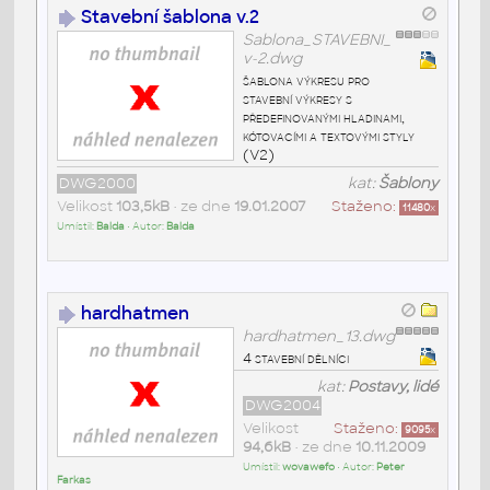
Stavební šablona v.2
Sablona_STAVEBNI_
v-2.dwg
šablona výkresu pro
stavební výkresy s
předefinovanými hladinami,
kótovacími a textovými styly
(V2)
DWG2000
kat:
Šablony
Velikost
103,5kB
• ze dne
19.01.2007
Staženo:
11480
x
Umístil:
Balda
• Autor:
Balda
hardhatmen
hardhatmen_13.dwg
4 stavební dělníci
kat:
Postavy, lidé
DWG2004
Velikost
Staženo:
9095
x
94,6kB
• ze dne
10.11.2009
Umístil:
wovawefo
• Autor:
Peter
Farkas