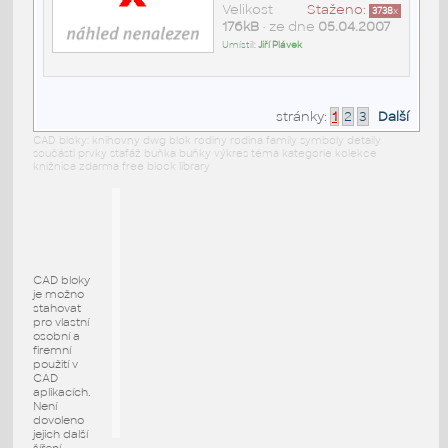
Velikost
Staženo:
3738
x
176kB
• ze dne
05.04.2007
Umístil:
Jiří Plávek
stránky:
1
2
3
Další
CAD bloky: knihovny dwg blok rodiny rodina family symboly detaily
součásti prvky stafáž buňka buňky výkres téma kategorie kolekce
knižnica zdarma free block library
CAD bloky
je možno
stahovat
pro vlastní
osobní a
firemní
použití v
CAD
aplikacích.
Není
dovoleno
jejich další