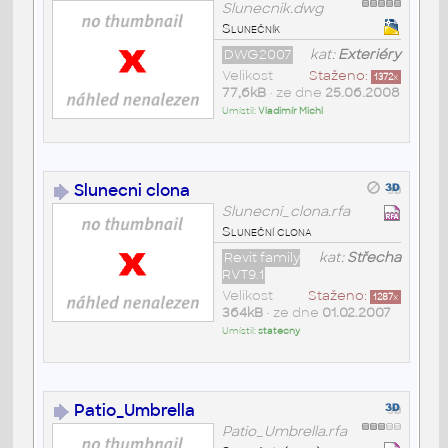
Slunecnik.dwg
Slunečník
DWG2007
kat:
Exteriéry
Velikost
Staženo:
1372
x
77,6kB
• ze dne
25.06.2008
Umístil:
Vladimír Michl
Slunecni clona
Slunecni_clona.rfa
Sluneční clona
Revit family
kat:
Střecha
RVT9.1
Velikost
Staženo:
1287
x
364kB
• ze dne
01.02.2007
Umístil:
statecny
Patio_Umbrella
Patio_Umbrella.rfa