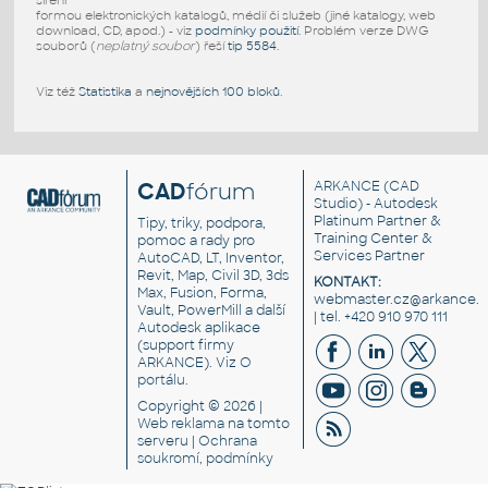
šíření
formou elektronických katalogů, médií či služeb (jiné katalogy, web
download, CD, apod.) - viz
podmínky použití
. Problém verze DWG
souborů (
neplatný soubor
) řeší
tip 5584
.
Viz též
Statistika
a
nejnovějších 100 bloků
.
CAD
fórum
ARKANCE
(CAD
Studio) - Autodesk
Platinum Partner &
Tipy, triky, podpora,
Training Center &
pomoc a rady pro
Services Partner
AutoCAD, LT, Inventor,
Revit, Map, Civil 3D, 3ds
KONTAKT:
Max, Fusion, Forma,
webmaster.cz@arkance.w
Vault, PowerMill a další
| tel. +420 910 970 111
Autodesk aplikace
(support firmy
ARKANCE). Viz
O
portálu
.
Copyright © 2026 |
Web reklama
na tomto
serveru |
Ochrana
soukromí, podmínky