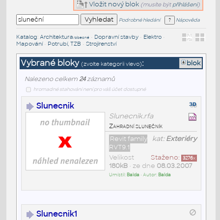
Vložit nový blok
(musíte být
přihlášeni
)
Podrobné hledání
Nápověda
Katalog
:
Architektura
•
Dopravní stavby
•
Elektro
•
/obecné
Mapování
•
Potrubí, TZB
•
Strojírenství
Vybrané bloky
:
blok
(zvolte kategorii vlevo)
Nalezeno celkem
24
záznamů
hromadné stahování není pro váš účet dostupné
Slunecnik
Slunecnik.rfa
Zahradní slunečník
Revit family
kat:
Exteriéry
RVT9.1
Velikost
Staženo:
3276
x
180kB
• ze dne
08.03.2007
Umístil:
Balda
• Autor:
Balda
Slunecnik1