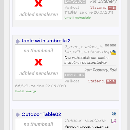
DWG2000
kat:
Exteriéry
Velikost
Staženo:
1115
x
111,3kB
• ze dne
20.07.2011
Umístil:
rubicgabriel
table with umbrella 2
2_men_outdoor_ta
ble_with_umbrella.dwg
Dva muži sedící proti sobě u
stolečku pod slunečníkem
kat:
Postavy, lidé
DWG2007
Velikost
Staženo:
18017
x
66,5kB
• ze dne
22.06.2010
Umístil:
xmarga
Outdoor Table02
Outdoor_Table02.rfa
Venkovní stolek a sezení se