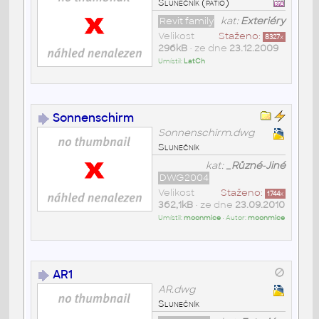
Slunečník (patio)
Revit family
kat:
Exteriéry
Velikost
Staženo:
8327
x
296kB
• ze dne
23.12.2009
Umístil:
LatCh
Sonnenschirm
Sonnenschirm.dwg
Slunečník
kat:
_Různé-Jiné
DWG2004
Velikost
Staženo:
1744
x
362,1kB
• ze dne
23.09.2010
Umístil:
moonmice
• Autor:
moonmice
AR1
AR.dwg
Slunečník