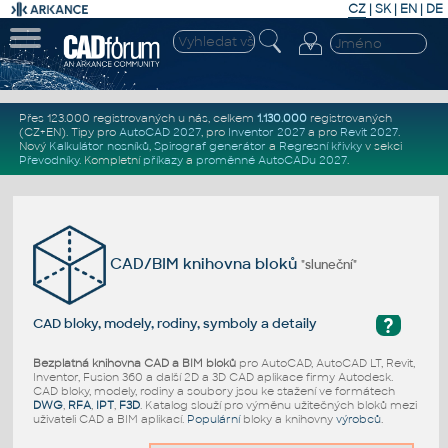
CZ
|
SK
|
EN
|
DE
Přes 123.000 registrovaných u nás, celkem
1.130.000
registrovaných
(CZ+EN)
. Tipy pro
AutoCAD 2027
, pro
Inventor 2027
a pro
Revit 2027
.
Nový
Kalkulátor nosníků
,
Spirograf generátor
a
Regresní křivky
v sekci
Převodníky
.
Kompletní
příkazy
a
proměnné AutoCADu 2027
.
CAD/BIM knihovna bloků
"sluneční"
?
CAD bloky, modely, rodiny, symboly a detaily
Bezplatná knihovna CAD a BIM bloků
pro AutoCAD, AutoCAD LT, Revit,
Inventor, Fusion 360 a další 2D a 3D CAD aplikace firmy Autodesk.
CAD bloky, modely, rodiny a soubory jsou ke stažení ve formátech
DWG
,
RFA
,
IPT
,
F3D
. Katalog slouží pro výměnu užitečných bloků mezi
uživateli CAD a BIM aplikací.
Populární
bloky a knihovny
výrobců
.