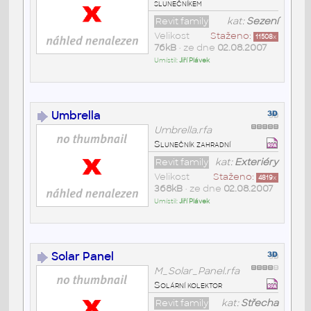
slunečníkem
Revit family
kat:
Sezení
Velikost
Staženo:
11508
x
76kB
• ze dne
02.08.2007
Umístil:
Jiří Plávek
Umbrella
Umbrella.rfa
Slunečník zahradní
Revit family
kat:
Exteriéry
Velikost
Staženo:
4819
x
368kB
• ze dne
02.08.2007
Umístil:
Jiří Plávek
Solar Panel
M_Solar_Panel.rfa
Solární kolektor
Revit family
kat:
Střecha