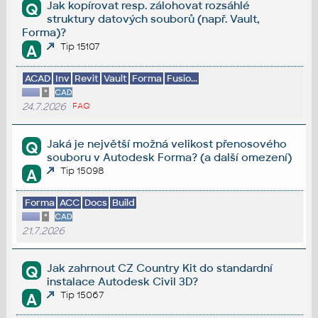
Jak kopírovat resp. zálohovat rozsáhlé
Q
struktury datových souborů (např. Vault,
Forma)?
Tip 15107
A
ACAD
Inv
Revit
Vault
Forma
Fusio...
*
CAD
24.7.2026
FAQ
Jaká je největší možná velikost přenosového
Q
souboru v Autodesk Forma? (a další omezení)
Tip 15098
A
Forma
ACC
Docs
Build
*
CAD
21.7.2026
Jak zahrnout CZ Country Kit do standardní
Q
instalace Autodesk Civil 3D?
Tip 15067
A