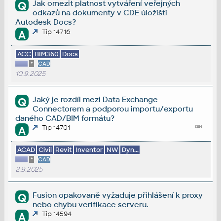
Jak omezit platnost vytváření veřejných
Q
odkazů na dokumenty v CDE úložišti
Autodesk Docs?
Tip 14716
A
ACC
BIM360
Docs
*
CAD
10.9.2025
Jaký je rozdíl mezi Data Exchange
Q
Connectorem a podporou importu/exportu
daného CAD/BIM formátu?
Tip 14701
A
ACAD
Civil
Revit
Inventor
NW
Dyn...
*
CAD
2.9.2025
Fusion opakovaně vyžaduje přihlášení k proxy
Q
nebo chybu verifikace serveru.
Tip 14594
A