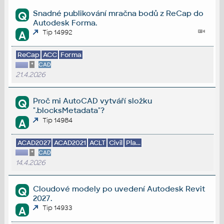
Snadné publikování mračna bodů z ReCap do
Q
Autodesk Forma.
Tip 14992
A
ReCap
ACC
Forma
*
CAD
21.4.2026
Proč mi AutoCAD vytváří složku
Q
".blocksMetadata"?
Tip 14984
A
ACAD2027
ACAD2021
ACLT
Civil
Pla...
*
CAD
14.4.2026
Cloudové modely po uvedení Autodesk Revit
Q
2027.
Tip 14933
A