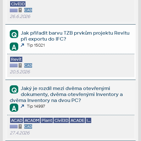
Civil3D
*
CAD
26.6.2026
Jak přiřadit barvu TZB prvkům projektu Revitu
Q
při exportu do IFC?
Tip 15021
A
Revit
*
CAD
20.5.2026
Jaký je rozdíl mezi dvěma otevřenými
Q
dokumenty, dvěma otevřenými Inventory a
dvěma Inventory na dvou PC?
Tip 14997
A
ACAD
ACADM
Plant
Civil3D
ACADE
I...
*
CAD
27.4.2026