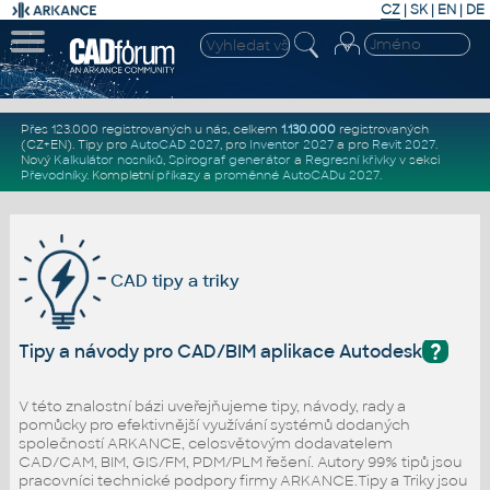
CZ
|
SK
|
EN
|
DE
Přes 123.000 registrovaných u nás, celkem
1.130.000
registrovaných
(CZ+EN)
. Tipy pro
AutoCAD 2027
, pro
Inventor 2027
a pro
Revit 2027
.
Nový
Kalkulátor nosníků
,
Spirograf generátor
a
Regresní křivky
v sekci
Převodníky
.
Kompletní
příkazy
a
proměnné AutoCADu 2027
.
CAD tipy a triky
?
Tipy a návody pro CAD/BIM aplikace Autodesk
V této znalostní bázi uveřejňujeme tipy, návody, rady a
pomůcky pro efektivnější využívání systémů dodaných
společností ARKANCE, celosvětovým dodavatelem
CAD/CAM, BIM, GIS/FM, PDM/PLM řešení. Autory 99% tipů jsou
pracovníci technické podpory firmy ARKANCE.Tipy a Triky jsou