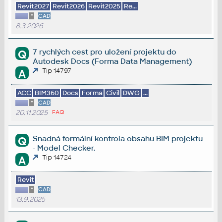
Revit2027
Revit2026
Revit2025
Re...
*
CAD
8.3.2026
7 rychlých cest pro uložení projektu do
Q
Autodesk Docs (Forma Data Management)
Tip 14797
A
ACC
BIM360
Docs
Forma
Civil
DWG
...
*
CAD
20.11.2025
FAQ
Snadná formální kontrola obsahu BIM projektu
Q
- Model Checker.
Tip 14724
A
Revit
*
CAD
13.9.2025