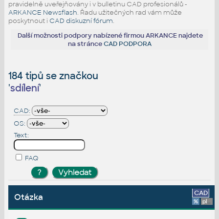
pravidelně uveřejňovány i v bulletinu CAD profesionálů -
ARKANCE Newsflash
. Řadu užitečných rad vám může
poskytnout i
CAD diskuzní fórum
.
Další možnosti podpory nabízené firmou ARKANCE najdete
na stránce
CAD PODPORA
184 tipů se značkou
'
sdílení
'
CAD:
OS:
Text:
FAQ
CAD
Otázka
%
platforma