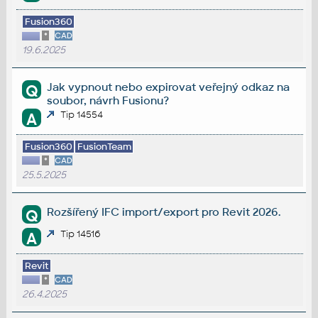
Fusion360
*
CAD
19.6.2025
Jak vypnout nebo expirovat veřejný odkaz na
Q
soubor, návrh Fusionu?
Tip 14554
A
Fusion360
FusionTeam
*
CAD
25.5.2025
Rozšířený IFC import/export pro Revit 2026.
Q
Tip 14516
A
Revit
*
CAD
26.4.2025