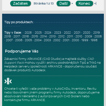
»
»|
Stránka 1 z 13
Tipy po produktech:
•
•
•
•
•
•
•
•
•
•
•
•
•
•
•
•
•
•
•
•
•
•
•
•
•
•
•
•
•
•
•
•
•
•
•
•
•
•
•
•
•
•
•
•
•
•
•
•
•
•
•
Tipy v čase:
•
2026
•
2025
•
2024
•
2023
•
2022
•
2021
•
2020
•
2019
•
2018
•
2017
•
2016
•
2015
•
2014
•
2013
•
2012
•
2011
•
2010
•
2009
•
2008
•
2007
•
2006
•
2005
•
2004
•
2003
•
2002
•
2001
•
2000
•
1999
•
1998
Podporujeme Vás
Zákazníci firmy ARKANCE (CAD Studio) a majitelé služby
CAD
Support Pack
mohou využít i archivu podrobnějších Tipů a Triků na
Helpdesk serveru
společnosti ARKANCE - doporučenou součást
dodávek produktů Autodesk.
Chcete-li vyřešit i vaše problémy v AutoCADu, Inventoru, Revitu
nebo libovolném jiném programu firmy Autodesk, doporučujeme
absolvování některého z autorizovaných
CAD školení
nebo
kontaktujte firmu ARKANCE
.