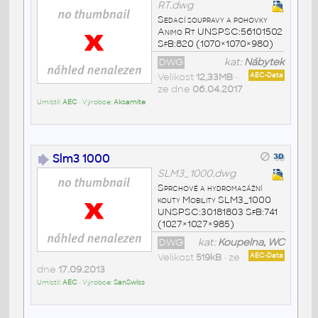
RT.dwg
Sedací soupravy a pohovky
Animo Rt UNSPSC:56101502
SfB:820 (1070×1070×980)
DWG
kat:
Nábytek
Velikost
12,33MB
•
AEC-Data
ze dne
06.04.2017
Umístil:
AEC
• Výrobce:
Aksamite
Slm3 1000
SLM3_1000.dwg
Sprchové a hydromasážní
kouty Mobility SLM3_1000
UNSPSC:30181803 SfB:741
(1027×1027×985)
DWG
kat:
Koupelna, WC
Velikost
519kB
• ze
AEC-Data
dne
17.09.2013
Umístil:
AEC
• Výrobce:
SanSwiss