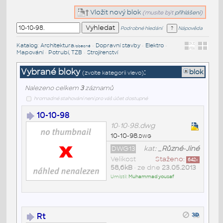
Vložit nový blok
(musíte být
přihlášeni
)
Podrobné hledání
Nápověda
Katalog
:
Architektura
•
Dopravní stavby
•
Elektro
•
/obecné
Mapování
•
Potrubí, TZB
•
Strojírenství
Vybrané bloky
:
blok
(zvolte kategorii vlevo)
Nalezeno celkem
3
záznamů
hromadné stahování není pro váš účet dostupné
10-10-98
10-10-98.dwg
10-10-98.dwg
DWG13
kat:
_Různé-Jiné
Velikost
Staženo:
642
x
58,6kB
• ze dne
23.05.2013
Umístil:
Muhammad yousaf
Rt