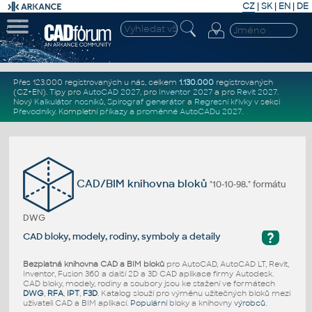
CZ
|
SK
|
EN
|
DE
Přes 123.000 registrovaných u nás, celkem
1.130.000
registrovaných
(CZ+EN)
. Tipy pro
AutoCAD 2027
, pro
Inventor 2027
a pro
Revit 2027
.
Nový
Kalkulátor nosníků
,
Spirograf generátor
a
Regresní křivky
v sekci
Převodníky
.
Kompletní
příkazy
a
proměnné AutoCADu 2027
.
CAD/BIM knihovna bloků
"10-10-98." formátu
DWG
?
CAD bloky, modely, rodiny, symboly a detaily
Bezplatná knihovna CAD a BIM bloků
pro AutoCAD, AutoCAD LT, Revit,
Inventor, Fusion 360 a další 2D a 3D CAD aplikace firmy Autodesk.
CAD bloky, modely, rodiny a soubory jsou ke stažení ve formátech
DWG
,
RFA
,
IPT
,
F3D
. Katalog slouží pro výměnu užitečných bloků mezi
uživateli CAD a BIM aplikací.
Populární
bloky a knihovny
výrobců
.