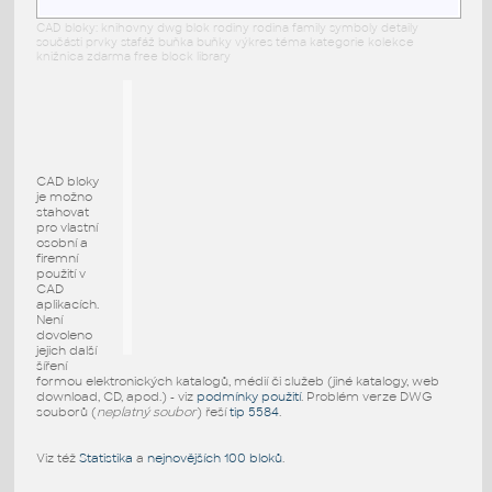
CAD bloky: knihovny dwg blok rodiny rodina family symboly detaily
součásti prvky stafáž buňka buňky výkres téma kategorie kolekce
knižnica zdarma free block library
CAD bloky
je možno
stahovat
pro vlastní
osobní a
firemní
použití v
CAD
aplikacích.
Není
dovoleno
jejich další
šíření
formou elektronických katalogů, médií či služeb (jiné katalogy, web
download, CD, apod.) - viz
podmínky použití
. Problém verze DWG
souborů (
neplatný soubor
) řeší
tip 5584
.
Viz též
Statistika
a
nejnovějších 100 bloků
.