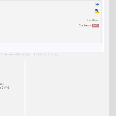
kat:
Beton
Staženo:
266
x
 kolekce knižnica zdarma free block library
mou
ze DWG