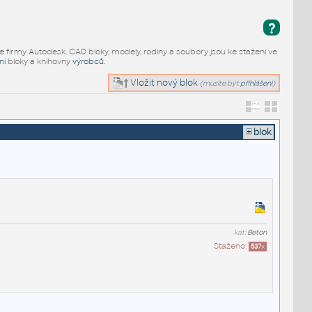
?
e firmy Autodesk. CAD bloky, modely, rodiny a soubory jsou ke stažení ve
ní
bloky a knihovny
výrobců
.
Vložit nový blok
(musíte být
přihlášeni
)
blok
kat:
Beton
Staženo:
537
x