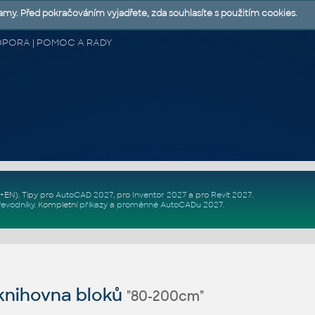
lamy. Před pokračováním vyjadřete, zda souhlasíte s použitím cookies.
 PODPORA | POMOC A RADY
Z+EN)
. Tipy pro
AutoCAD 2027
, pro
Inventor 2027
a pro
Revit 2027
.
řevodníky
.
Kompletní
příkazy
a
proměnné AutoCADu 2027
.
nihovna bloků
"80-200cm"