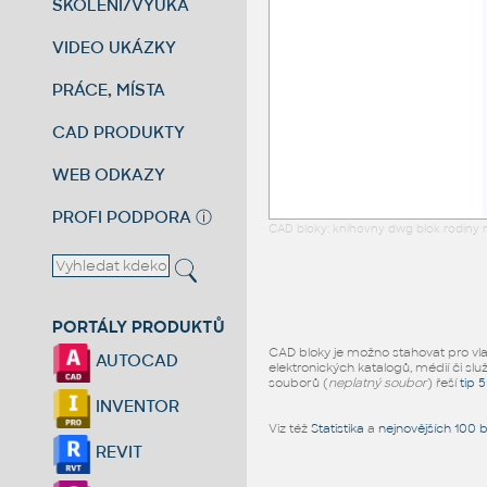
ŠKOLENÍ/VÝUKA
VIDEO UKÁZKY
PRÁCE, MÍSTA
CAD PRODUKTY
WEB ODKAZY
PROFI PODPORA
ⓘ
CAD bloky: knihovny dwg blok rodiny r
PORTÁLY PRODUKTŮ
CAD bloky je možno stahovat pro vlast
AUTOCAD
elektronických katalogů, médií či slu
souborů (
neplatný soubor
) řeší
tip 
INVENTOR
Viz též
Statistika
a
nejnovějších 100 
REVIT