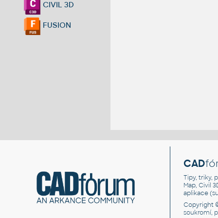
CIVIL 3D
FUSION
CAD
fó
Tipy, triky
Map, Civil 
aplikace (
Copyright 
soukromí, 