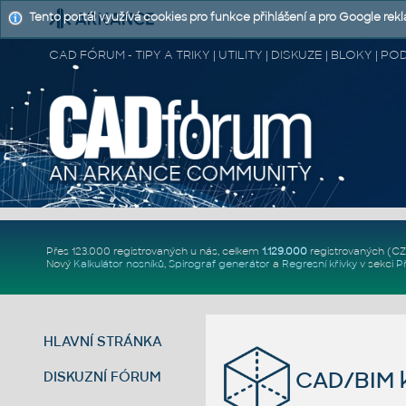
Tento portál využívá cookies pro funkce přihlášení a pro Google rek
CAD FÓRUM - TIPY A TRIKY | UTILITY | DISKUZE | BLOKY |
Přes 123.000 registrovaných u nás, celkem
1.129.000
registrovaných (C
Nový
Kalkulátor nosníků
,
Spirograf generátor
a
Regresní křivky
v sekci
P
HLAVNÍ STRÁNKA
CAD/BIM k
DISKUZNÍ FÓRUM