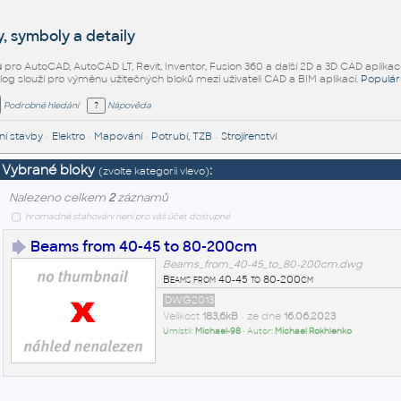
, symboly a detaily
ů
pro AutoCAD, AutoCAD LT, Revit, Inventor, Fusion 360 a další 2D a 3D CAD aplikac
alog slouží pro výměnu užitečných bloků mezi uživateli CAD a BIM aplikací.
Populár
Podrobné hledání
Nápověda
í stavby
•
Elektro
•
Mapování
•
Potrubí, TZB
•
Strojírenství
Vybrané bloky
:
(zvolte kategorii vlevo)
Nalezeno celkem
2
záznamů
hromadné stahování není pro váš účet dostupné
Beams from 40-45 to 80-200cm
Beams_from_40-45_to_80-200cm.dwg
Beams from 40-45 to 80-200cm
DWG2013
Velikost
183,6kB
• ze dne
16.06.2023
Umístil:
Michael-98
• Autor:
Michael Rokhlenko