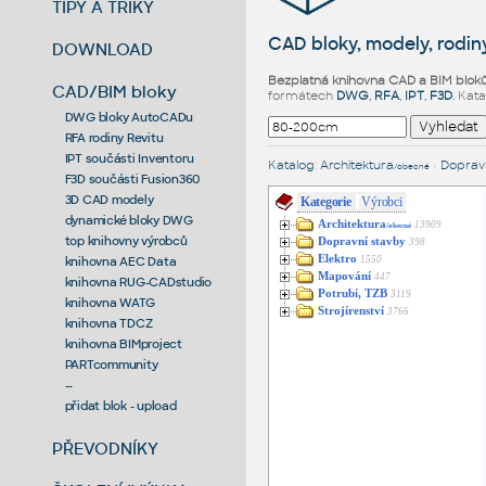
TIPY A TRIKY
CAD bloky, modely, rodiny
DOWNLOAD
Bezplatná knihovna CAD a BIM blok
CAD/BIM bloky
formátech
DWG
,
RFA
,
IPT
,
F3D
. Kat
DWG bloky AutoCADu
RFA rodiny Revitu
IPT součásti Inventoru
Katalog
:
Architektura
•
Dopravn
/obecné
F3D součásti Fusion360
3D CAD modely
Kategorie
Výrobci
dynamické bloky DWG
Architektura
13909
/obecné
top knihovny výrobců
Dopravní stavby
398
Elektro
1550
knihovna AEC Data
Mapování
447
knihovna RUG-CADstudio
Potrubí, TZB
3119
knihovna WATG
Strojírenství
3766
knihovna TDCZ
knihovna BIMproject
PARTcommunity
--
přidat blok - upload
PŘEVODNÍKY