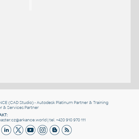
NCE
(CAD Studio) - Autodesk Platinum Partner & Training
r & Services Partner
AKT:
ster.cz@arkance.world | tel. +420 910 970 111