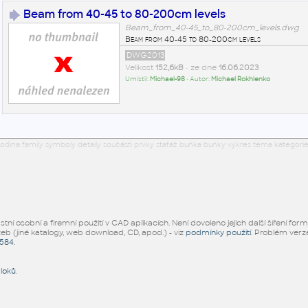
Beam from 40-45 to 80-200cm levels
Beam_from_40-45_to_80-200cm_levels.dwg
Beam from 40-45 to 80-200cm levels
DWG2013
Velikost
152,6kB
• ze dne
16.06.2023
Umístil:
Michael-98
• Autor:
Michael Rokhlenko
odina family symboly detaily součásti prvky stafáž buňka buňky výkres téma kategorie
ní osobní a firemní použití v CAD aplikacích. Není dovoleno jejich další šíření for
žeb (jiné katalogy, web download, CD, apod.) - viz
podmínky použití
. Problém ver
5584
.
bloků
.