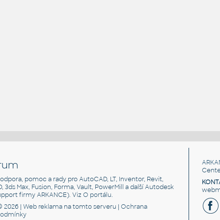
rum
ARKA
Cente
, podpora, pomoc a rady pro AutoCAD, LT, Inventor, Revit,
KONT
3D, 3ds Max, Fusion, Forma, Vault, PowerMill a další Autodesk
webma
support firmy ARKANCE). Viz
O portálu
.
© 2026 |
Web reklama
na tomto serveru |
Ochrana
podmínky