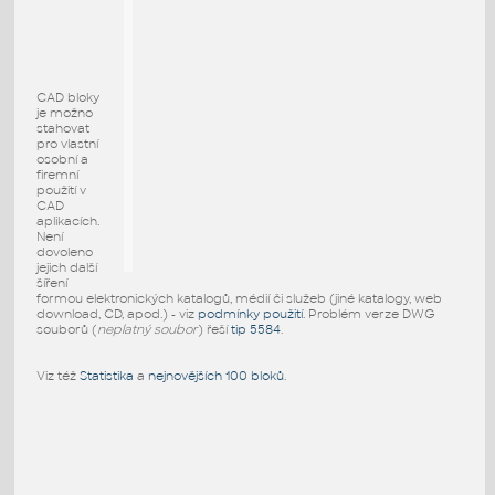
CAD bloky
je možno
stahovat
pro vlastní
osobní a
firemní
použití v
CAD
aplikacích.
Není
dovoleno
jejich další
šíření
formou elektronických katalogů, médií či služeb (jiné katalogy, web
download, CD, apod.) - viz
podmínky použití
. Problém verze DWG
souborů (
neplatný soubor
) řeší
tip 5584
.
Viz též
Statistika
a
nejnovějších 100 bloků
.