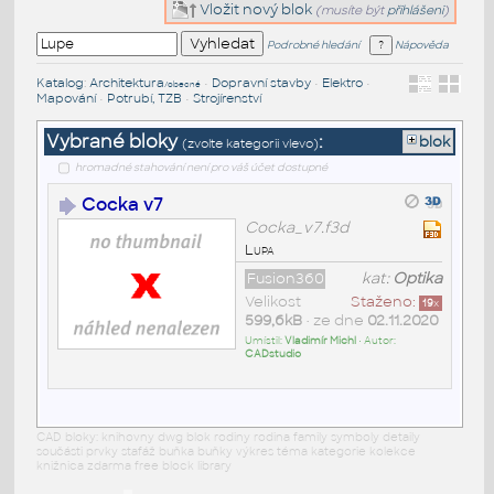
Vložit nový blok
(musíte být
přihlášeni
)
Podrobné hledání
Nápověda
Katalog
:
Architektura
•
Dopravní stavby
•
Elektro
•
/obecné
Mapování
•
Potrubí, TZB
•
Strojírenství
Vybrané bloky
:
blok
(zvolte kategorii vlevo)
hromadné stahování není pro váš účet dostupné
Cocka v7
Cocka_v7.f3d
Lupa
Fusion360
kat:
Optika
Velikost
Staženo:
19
x
599,6kB
• ze dne
02.11.2020
Umístil:
Vladimír Michl
• Autor:
CADstudio
CAD bloky: knihovny dwg blok rodiny rodina family symboly detaily
součásti prvky stafáž buňka buňky výkres téma kategorie kolekce
knižnica zdarma free block library