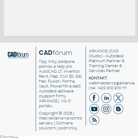
CAD
fórum
ARKANCE
(CAD
Studio) - Autodesk
Platinum Partner &
Tipy, triky, podpora,
Training Center &
pomoc a rady pro
Services Partner
AutoCAD, LT, Inventor,
Revit, Map, Civil 3D, 3ds
KONTAKT:
Max, Fusion, Forma,
webmaster.cz@arkance.w
Vault, PowerMill a další
| tel. +420 910 970 111
Autodesk aplikace
(support firmy
ARKANCE). Viz
O
portálu
.
Copyright © 2026 |
Web reklama
na tomto
serveru |
Ochrana
soukromí, podmínky