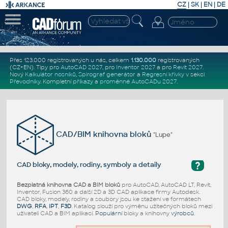
CZ
|
SK
|
EN
|
DE
Přes 123.000 registrovaných u nás, celkem
1.130.000
registrovaných
(CZ+EN)
. Tipy pro
AutoCAD 2027
, pro
Inventor 2027
a pro
Revit 2027
.
Nový
Kalkulátor nosníků
,
Spirograf generátor
a
Regresní křivky
v sekci
Převodníky
.
Kompletní
příkazy
a
proměnné AutoCADu 2027
.
CAD/BIM knihovna bloků
"Lupe"
?
CAD bloky, modely, rodiny, symboly a detaily
Bezplatná knihovna CAD a BIM bloků
pro AutoCAD, AutoCAD LT, Revit,
Inventor, Fusion 360 a další 2D a 3D CAD aplikace firmy Autodesk.
CAD bloky, modely, rodiny a soubory jsou ke stažení ve formátech
DWG
,
RFA
,
IPT
,
F3D
. Katalog slouží pro výměnu užitečných bloků mezi
uživateli CAD a BIM aplikací.
Populární
bloky a knihovny
výrobců
.