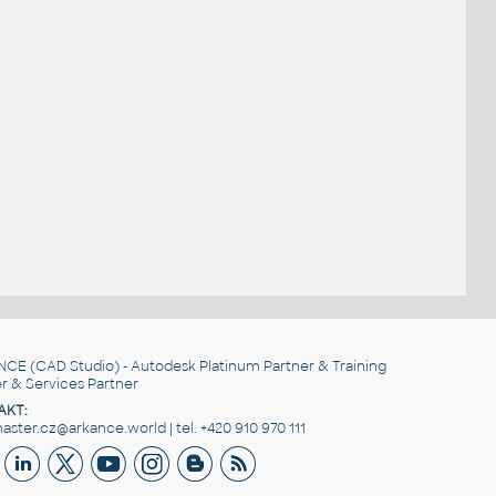
NCE
(CAD Studio) - Autodesk Platinum Partner & Training
r & Services Partner
AKT:
ster.cz@arkance.world | tel. +420 910 970 111