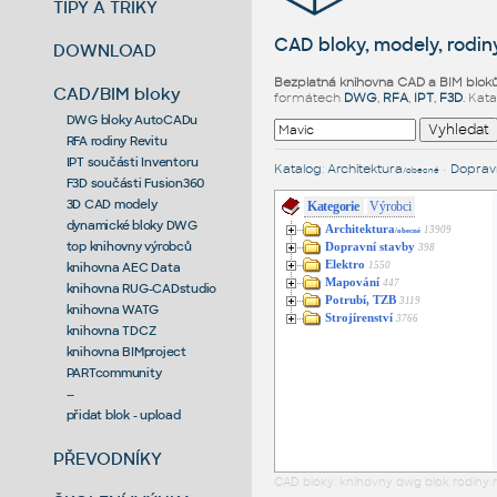
TIPY A TRIKY
CAD bloky, modely, rodiny
DOWNLOAD
Bezplatná knihovna CAD a BIM blok
CAD/BIM bloky
formátech
DWG
,
RFA
,
IPT
,
F3D
. Kat
DWG bloky AutoCADu
RFA rodiny Revitu
IPT součásti Inventoru
Katalog
:
Architektura
•
Dopravn
/obecné
F3D součásti Fusion360
3D CAD modely
Kategorie
Výrobci
dynamické bloky DWG
Architektura
13909
/obecné
top knihovny výrobců
Dopravní stavby
398
Elektro
1550
knihovna AEC Data
Mapování
447
knihovna RUG-CADstudio
Potrubí, TZB
3119
knihovna WATG
Strojírenství
3766
knihovna TDCZ
knihovna BIMproject
PARTcommunity
--
přidat blok - upload
PŘEVODNÍKY
CAD bloky: knihovny dwg blok rodiny r