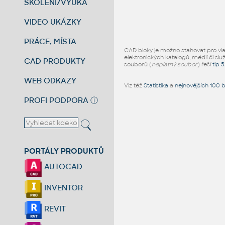
ŠKOLENÍ/VÝUKA
VIDEO UKÁZKY
PRÁCE, MÍSTA
CAD bloky je možno stahovat pro vlast
elektronických katalogů, médií či slu
CAD PRODUKTY
souborů (
neplatný soubor
) řeší
tip 
WEB ODKAZY
Viz též
Statistika
a
nejnovějších 100 
PROFI PODPORA
ⓘ
PORTÁLY PRODUKTŮ
AUTOCAD
INVENTOR
REVIT