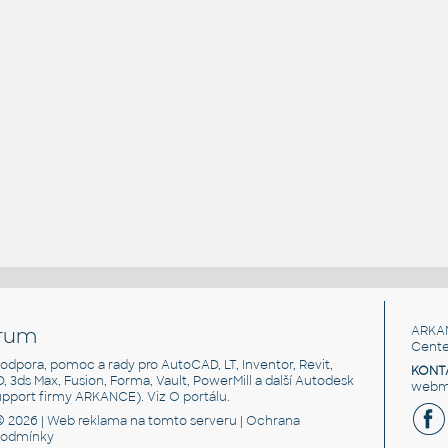
rum
ARKA
Cente
, podpora, pomoc a rady pro AutoCAD, LT, Inventor, Revit,
KONT
3D, 3ds Max, Fusion, Forma, Vault, PowerMill a další Autodesk
webma
support firmy ARKANCE). Viz
O portálu
.
© 2026 |
Web reklama
na tomto serveru |
Ochrana
podmínky