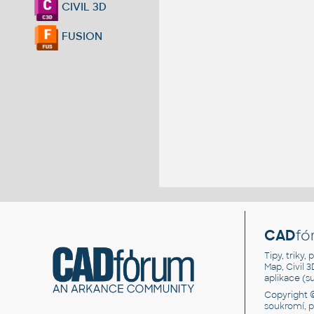
CIVIL 3D
FUSION
CAD
fó
Tipy, triky
Map, Civil 
aplikace (
Copyright 
soukromí, 