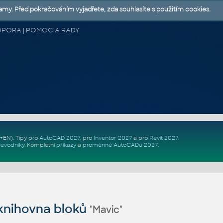
lamy. Před pokračováním vyjadřete, zda souhlasíte s použitím cookies.
 PODPORA | POMOC A RADY
Z+EN)
. Tipy pro
AutoCAD 2027
, pro
Inventor 2027
a pro
Revit 2027
.
řevodníky
.
Kompletní
příkazy
a
proměnné AutoCADu 2027
.
nihovna bloků
"Mavic"