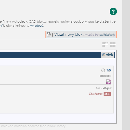
?
e firmy Autodesk. CAD bloky, modely, rodiny a soubory jsou ke stažení ve
ní
bloky a knihovny
výrobců
.
Vložit nový blok
(musíte být
přihlášeni
)
blok
kat:
Létající
Staženo:
352
x
 kolekce knižnica zdarma free block library