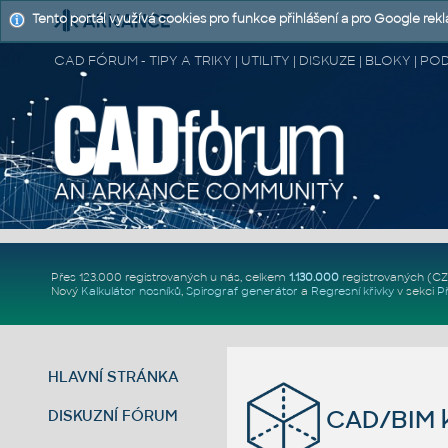
Tento portál využívá cookies pro funkce přihlášení a pro Google rek
CAD FÓRUM - TIPY A TRIKY | UTILITY | DISKUZE | BLOKY |
Přes 123.000 registrovaných u nás, celkem
1.130.000
registrovaných (C
Nový
Kalkulátor nosníků
,
Spirograf generátor
a
Regresní křivky
v sekci
P
HLAVNÍ STRÁNKA
CAD/BIM k
DISKUZNÍ FÓRUM