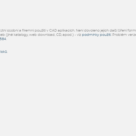
ní osobní a firemní použití v CAD aplikacích. Není dovoleno jejich další šíření for
žeb (jiné katalogy, web download, CD, apod.) - viz
podmínky použití
. Problém ver
5584
.
bloků
.