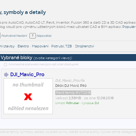
, symboly a detaily
ů
pro AutoCAD, AutoCAD LT, Revit, Inventor, Fusion 360 a další 2D a 3D CAD aplikac
alog slouží pro výměnu užitečných bloků mezi uživateli CAD a BIM aplikací.
Populár
Podrobné hledání
Nápověda
í stavby
•
Elektro
•
Mapování
•
Potrubí, TZB
•
Strojírenství
Vybrané bloky
:
(zvolte kategorii vlevo)
hromadné stahování není pro váš účet dostupné
DJI_Mavic_Pro
DJI_Mavic_Pro.rfa
Dron DJI Mavic Pro
Revit family RVT2018
Velikost
2,58MB
• ze dne
12.08.2018
Umístil:
PJGruber
• Výrobce:
DJI
odina family symboly detaily součásti prvky stafáž buňka buňky výkres téma kategorie