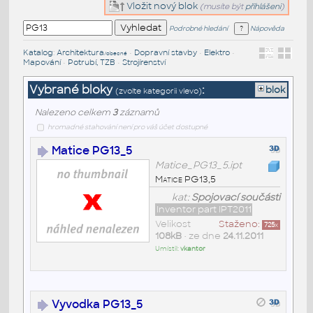
Vložit nový blok
(musíte být
přihlášeni
)
Podrobné hledání
Nápověda
Katalog
:
Architektura
•
Dopravní stavby
•
Elektro
•
/obecné
Mapování
•
Potrubí, TZB
•
Strojírenství
Vybrané bloky
:
blok
(zvolte kategorii vlevo)
Nalezeno celkem
3
záznamů
hromadné stahování není pro váš účet dostupné
Matice PG13_5
Matice_PG13_5.ipt
Matice PG13,5
kat:
Spojovací součásti
Inventor part IPT2011
Velikost
Staženo:
725
x
108kB
• ze dne
24.11.2011
Umístil:
vkantor
Vyvodka PG13_5