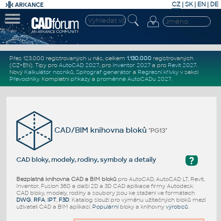
CZ
|
SK
|
EN
|
DE
Přes 123.000 registrovaných u nás, celkem
1.130.000
registrovaných
(CZ+EN)
. Tipy pro
AutoCAD 2027
, pro
Inventor 2027
a pro
Revit 2027
.
Nový
Kalkulátor nosníků
,
Spirograf generátor
a
Regresní křivky
v sekci
Převodníky
.
Kompletní
příkazy
a
proměnné AutoCADu 2027
.
CAD/BIM knihovna bloků
"PG13"
?
CAD bloky, modely, rodiny, symboly a detaily
Bezplatná knihovna CAD a BIM bloků
pro AutoCAD, AutoCAD LT, Revit,
Inventor, Fusion 360 a další 2D a 3D CAD aplikace firmy Autodesk.
CAD bloky, modely, rodiny a soubory jsou ke stažení ve formátech
DWG
,
RFA
,
IPT
,
F3D
. Katalog slouží pro výměnu užitečných bloků mezi
uživateli CAD a BIM aplikací.
Populární
bloky a knihovny
výrobců
.