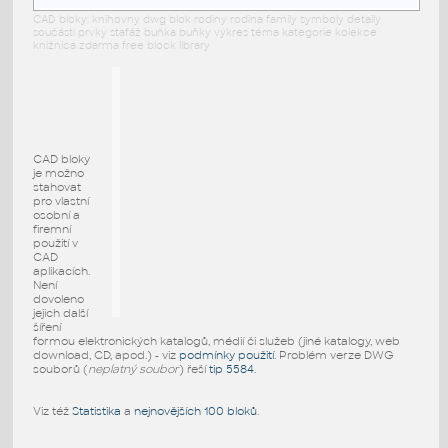
CAD bloky: knihovny dwg blok rodiny rodina family symboly detaily
součásti prvky stafáž buňka buňky výkres téma kategorie kolekce
knižnica zdarma free block library
CAD bloky
je možno
stahovat
pro vlastní
osobní a
firemní
použití v
CAD
aplikacích.
Není
dovoleno
jejich další
šíření
formou elektronických katalogů, médií či služeb (jiné katalogy, web
download, CD, apod.) - viz
podmínky použití
. Problém verze DWG
souborů (
neplatný soubor
) řeší
tip 5584
.
Viz též
Statistika
a
nejnovějších 100 bloků
.