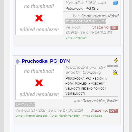
Vyvodka_PG13_5.ipt
Průchodka PG13,5
kat:
Spojovací součásti
Inventor part IPT2011
Velikost
Staženo:
418
x
209kB
• ze dne
24.11.2011
Umístil:
vkantor
Pruchodka_PG_DYN
Průchodka_PG_dyn
amický_blok.dwg
Průchodka PG - boční a
horní pohled .- všechny
velikosti, řešeno pomocí
viditelnosti
kat:
Rozvaděče, jističe
DWG2018
Velikost
217,2kB
• ze dne
27.05.2024
Staženo:
1097
x
Umístil:
Martin.Vanecek
• Autor:
Martin Vaněček
• Výrobce:
Lapp