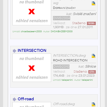
wg
Dopravní značky
kat:
Svislé značení
DWG2004
Velikost
Staženo:
19338
x
1,93MB
• ze dne
27.01.2011
Umístil:
shoaibazeem2003
• Autor:
SHOAIBAZEEM2003
INTERSECTION
INTERSECTION.dwg
ROAD INTERSECTION
DWG2010
kat:
Silnice
Velikost
Staženo:
4254
x
174,4kB
• ze dne
23.01.2023
Umístil:
talapanini
• Autor:
talapanini
Off-road
Off-road.dwg