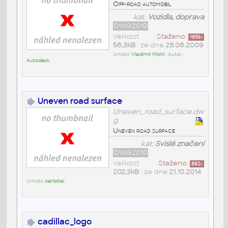
Off-road automobil
kat:
Vozidla, doprava
DWG2010
Velikost
Staženo:
1653
x
56,3kB
• ze dne
28.06.2009
Umístil:
Vladimír Michl
• Autor:
Autodesk
Uneven road surface
Uneven_road_surface.dw
g
Uneven road surface
kat:
Svislé značení
DWG2010
Velikost
Staženo:
892
x
202,3kB
• ze dne
21.10.2014
Umístil:
carloital
cadillac_logo