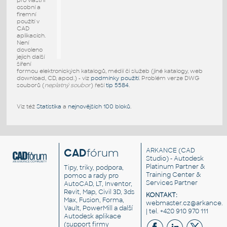
pro vlastní
osobní a
firemní
použití v
CAD
aplikacích.
Není
dovoleno
jejich další
šíření
formou elektronických katalogů, médií či služeb (jiné katalogy, web
download, CD, apod.) - viz
podmínky použití
. Problém verze DWG
souborů (
neplatný soubor
) řeší
tip 5584
.
Viz též
Statistika
a
nejnovějších 100 bloků
.
CAD
fórum
ARKANCE
(CAD
Studio) - Autodesk
Platinum Partner &
Tipy, triky, podpora,
Training Center &
pomoc a rady pro
Services Partner
AutoCAD, LT, Inventor,
Revit, Map, Civil 3D, 3ds
KONTAKT:
Max, Fusion, Forma,
webmaster.cz@arkance.w
Vault, PowerMill a další
| tel. +420 910 970 111
Autodesk aplikace
(support firmy