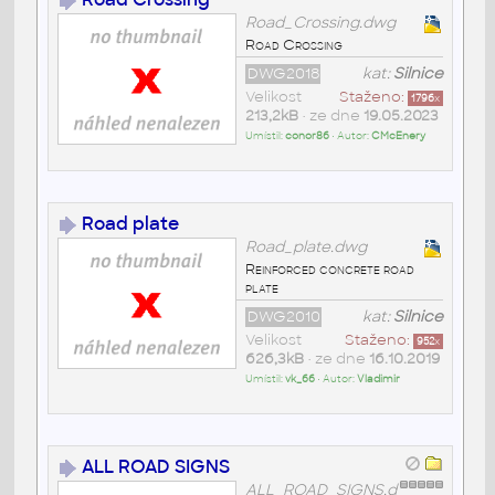
Road_Crossing.dwg
Road Crossing
DWG2018
kat:
Silnice
Velikost
Staženo:
1796
x
213,2kB
• ze dne
19.05.2023
Umístil:
conor86
• Autor:
CMcEnery
Road plate
Road_plate.dwg
Reinforced concrete road
plate
DWG2010
kat:
Silnice
Velikost
Staženo:
952
x
626,3kB
• ze dne
16.10.2019
Umístil:
vk_66
• Autor:
Vladimir
ALL ROAD SIGNS
ALL_ROAD_SIGNS.d