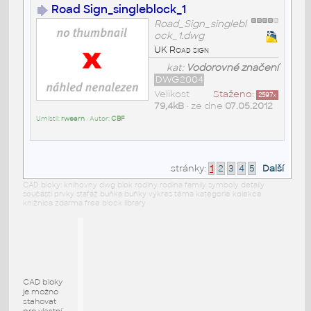
Road Sign_singleblock_1
Road_Sign_singlebl
ock_1.dwg
UK Road sign
kat:
Vodorovné značení
DWG2004
Velikost
Staženo:
2597
x
79,4kB
• ze dne
07.05.2012
Umístil:
rwearn
• Autor:
CBF
stránky:
1
2
3
4
5
Další
CAD bloky: knihovny dwg blok rodiny rodina family symboly detaily
součásti prvky stafáž buňka buňky výkres téma kategorie kolekce
knižnica zdarma free block library
CAD bloky
je možno
stahovat