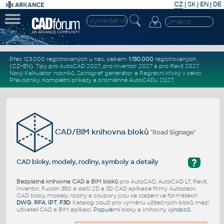
CZ
|
SK
|
EN
|
DE
Přes 123.000 registrovaných u nás, celkem
1.130.000
registrovaných
(CZ+EN)
. Tipy pro
AutoCAD 2027
, pro
Inventor 2027
a pro
Revit 2027
.
Nový
Kalkulátor nosníků
,
Spirograf generátor
a
Regresní křivky
v sekci
Převodníky
.
Kompletní
příkazy
a
proměnné AutoCADu 2027
.
CAD/BIM knihovna bloků
"Road Signage"
?
CAD bloky, modely, rodiny, symboly a detaily
Bezplatná knihovna CAD a BIM bloků
pro AutoCAD, AutoCAD LT, Revit,
Inventor, Fusion 360 a další 2D a 3D CAD aplikace firmy Autodesk.
CAD bloky, modely, rodiny a soubory jsou ke stažení ve formátech
DWG
,
RFA
,
IPT
,
F3D
. Katalog slouží pro výměnu užitečných bloků mezi
uživateli CAD a BIM aplikací.
Populární
bloky a knihovny
výrobců
.