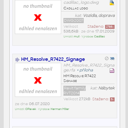
cadillac_logo.dwg
Cadillac logo
kat:
Vozidla, doprava
DWG2007
Velikost
Staženo:
2786
x
538,6kB
• ze dne
17.01.2009
Umístil:
mull
• Výrobce:
Cadillac
HM_Resolve_R7422_Signage
HM_Resolve_R7422_Signa
ge.rfa
+
příloha
HM Resolve R7422
Signage
Revit family
kat:
Nábytek
RVT2014
Velikost
272kB
•
Staženo:
5
x
ze dne
06.07.2020
Umístil:
OPlavek
• Výrobce:
Herman Miller