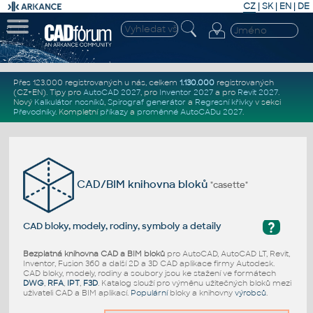
CZ
|
SK
|
EN
|
DE
Přes 123.000 registrovaných u nás, celkem
1.130.000
registrovaných
(CZ+EN)
. Tipy pro
AutoCAD 2027
, pro
Inventor 2027
a pro
Revit 2027
.
Nový
Kalkulátor nosníků
,
Spirograf generátor
a
Regresní křivky
v sekci
Převodníky
.
Kompletní
příkazy
a
proměnné AutoCADu 2027
.
CAD/BIM knihovna bloků
"casette"
?
CAD bloky, modely, rodiny, symboly a detaily
Bezplatná knihovna CAD a BIM bloků
pro AutoCAD, AutoCAD LT, Revit,
Inventor, Fusion 360 a další 2D a 3D CAD aplikace firmy Autodesk.
CAD bloky, modely, rodiny a soubory jsou ke stažení ve formátech
DWG
,
RFA
,
IPT
,
F3D
. Katalog slouží pro výměnu užitečných bloků mezi
uživateli CAD a BIM aplikací.
Populární
bloky a knihovny
výrobců
.