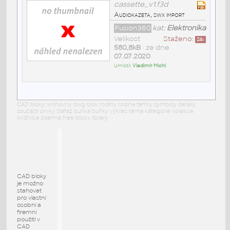
cassette_v1.f3d
Audiokazeta, swx import
Fusion360
kat:
Elektronika
Velikost
Staženo:
24
x
580,8kB
• ze dne
07.07.2020
Umístil:
Vladimír Michl
CAD bloky: knihovny dwg blok rodiny rodina family symboly detaily
součásti prvky stafáž buňka buňky výkres téma kategorie kolekce
knižnica zdarma free block library
CAD bloky
je možno
stahovat
pro vlastní
osobní a
firemní
použití v
CAD