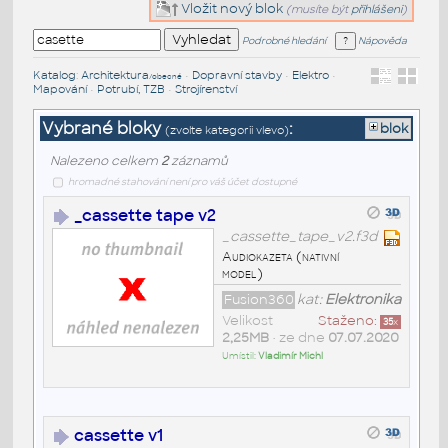
Vložit nový blok
(musíte být
přihlášeni
)
Podrobné hledání
Nápověda
Katalog
:
Architektura
•
Dopravní stavby
•
Elektro
•
/obecné
Mapování
•
Potrubí, TZB
•
Strojírenství
Vybrané bloky
:
blok
(zvolte kategorii vlevo)
Nalezeno celkem
2
záznamů
hromadné stahování není pro váš účet dostupné
_cassette tape v2
_cassette_tape_v2.f3d
Audiokazeta (nativní
model)
Fusion360
kat:
Elektronika
Velikost
Staženo:
35
x
2,25MB
• ze dne
07.07.2020
Umístil:
Vladimír Michl
cassette v1