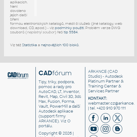
aplikacích.
Není
dovoleno
jejich další
šíření
formou elektronických katalogů, médií či služeb (jiné katalogy, web
download, CD, apod.) - viz
podmínky použití
. Problém verze DWG
souborů (
neplatný soubor
) řeší
tip 5584
.
Viz též
Statistika
a
nejnovějších 100 bloků
.
CAD
fórum
ARKANCE
(CAD
Studio) - Autodesk
Platinum Partner &
Tipy, triky, podpora,
Training Center &
pomoc a rady pro
Services Partner
AutoCAD, LT, Inventor,
Revit, Map, Civil 3D, 3ds
KONTAKT:
Max, Fusion, Forma,
webmaster.cz@arkance.w
Vault, PowerMill a další
| tel. +420 910 970 111
Autodesk aplikace
(support firmy
ARKANCE). Viz
O
portálu
.
Copyright © 2026 |